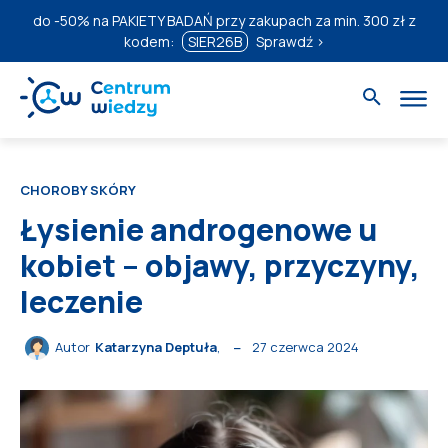
do
-50%
na PAKIETY BADAŃ przy zakupach za min. 300 zł z
kodem:
SIER26B
Sprawdź ›
CHOROBY SKÓRY
Łysienie androgenowe u
kobiet – objawy, przyczyny,
leczenie
27 czerwca 2024
Autor
Katarzyna Deptuła
,