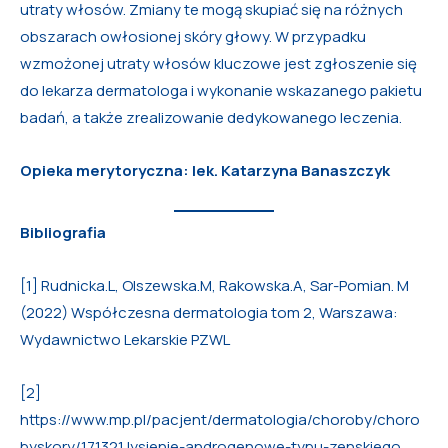
utraty włosów. Zmiany te mogą skupiać się na różnych
obszarach owłosionej skóry głowy. W przypadku
wzmożonej utraty włosów kluczowe jest zgłoszenie się
do lekarza dermatologa i wykonanie wskazanego pakietu
badań, a także zrealizowanie dedykowanego leczenia.
Opieka merytoryczna: lek. Katarzyna Banaszczyk
Bibliografia
[1] Rudnicka.L, Olszewska.M, Rakowska.A, Sar-Pomian. M
(2022) Współczesna dermatologia tom 2, Warszawa:
Wydawnictwo Lekarskie PZWL
[2]
https://www.mp.pl/pacjent/dermatologia/choroby/choro
byskory/171321,lysienie-androgenowe-typu-zenskiego