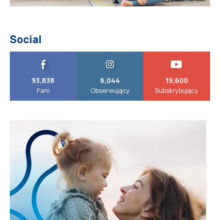
Social
93,838
6,044
19,600
Fani
Obserwujący
Subskrybujący