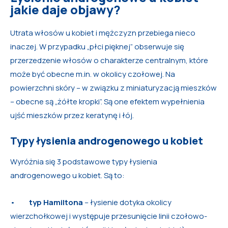
jakie daje objawy?
Utrata włosów u kobiet i mężczyzn przebiega nieco
inaczej. W przypadku „płci pięknej” obserwuje się
przerzedzenie włosów o charakterze centralnym, które
może być obecne m.in. w okolicy czołowej. Na
powierzchni skóry – w związku z miniaturyzacją mieszków
– obecne są „żółte kropki”. Są one efektem wypełnienia
ujść mieszków przez keratynę i łój.
Typy łysienia androgenowego u kobiet
Wyróżnia się 3 podstawowe typy łysienia
androgenowego u kobiet. Są to:
•
typ Hamiltona
– łysienie dotyka okolicy
wierzchołkowej i występuje przesunięcie linii czołowo-