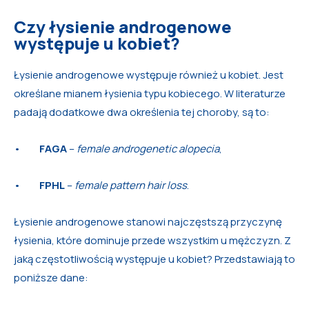
Czy łysienie androgenowe
występuje u kobiet?
Łysienie androgenowe występuje również u kobiet. Jest
określane mianem łysienia typu kobiecego. W literaturze
padają dodatkowe dwa określenia tej choroby, są to:
•
FAGA
–
female androgenetic alopecia
,
•
FPHL
–
female pattern hair loss
.
Łysienie androgenowe stanowi najczęstszą przyczynę
łysienia, które dominuje przede wszystkim u mężczyzn. Z
jaką częstotliwością występuje u kobiet? Przedstawiają to
poniższe dane: