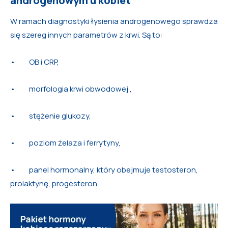
androgenowym u kobiet
W ramach diagnostyki łysienia androgenowego sprawdza
się szereg innych parametrów z krwi. Są to:
• OB i CRP,
• morfologia krwi obwodowej ,
• stężenie glukozy,
• poziom żelaza i ferrytyny,
• panel hormonalny, który obejmuje testosteron,
prolaktynę, progesteron.