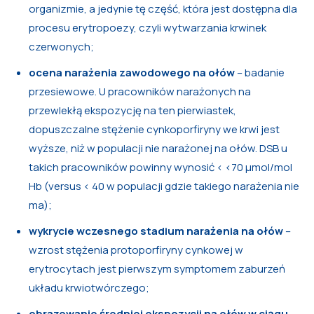
organizmie, a jedynie tę część, która jest dostępna dla
procesu erytropoezy, czyli wytwarzania krwinek
czerwonych;
ocena narażenia zawodowego na ołów
– badanie
przesiewowe. U pracowników narażonych na
przewlekłą ekspozycję na ten pierwiastek,
dopuszczalne stężenie cynkoporfiryny we krwi jest
wyższe, niż w populacji nie narażonej na ołów. DSB u
takich pracowników powinny wynosić < <70 μmol/mol
Hb (versus < 40 w populacji gdzie takiego narażenia nie
ma);
wykrycie wczesnego stadium narażenia na ołów
–
wzrost stężenia protoporfiryny cynkowej w
erytrocytach jest pierwszym symptomem zaburzeń
układu krwiotwórczego;
obrazowanie średniej ekspozycji na ołów w ciągu