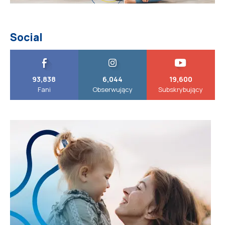
Social
93,838
6,044
19,600
Fani
Obserwujący
Subskrybujący