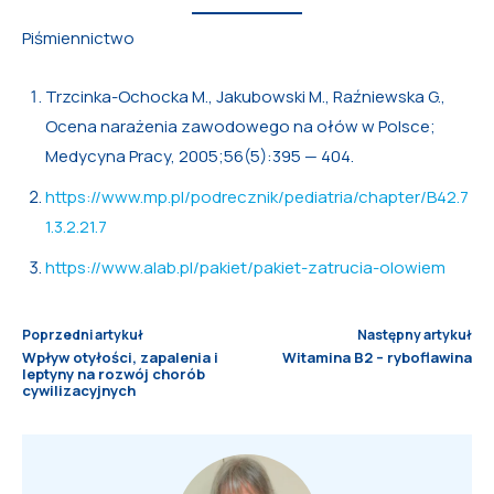
Piśmiennictwo
Trzcinka-Ochocka M., Jakubowski M., Raźniewska G.,
Ocena narażenia zawodowego na ołów w Polsce;
Medycyna Pracy, 2005;56(5):395 — 404.
https://www.mp.pl/podrecznik/pediatria/chapter/B42.7
1.3.2.21.7
https://www.alab.pl/pakiet/pakiet-zatrucia-olowiem
Poprzedni artykuł
Następny artykuł
Wpływ otyłości, zapalenia i
Witamina B2 – ryboflawina
leptyny na rozwój chorób
cywilizacyjnych