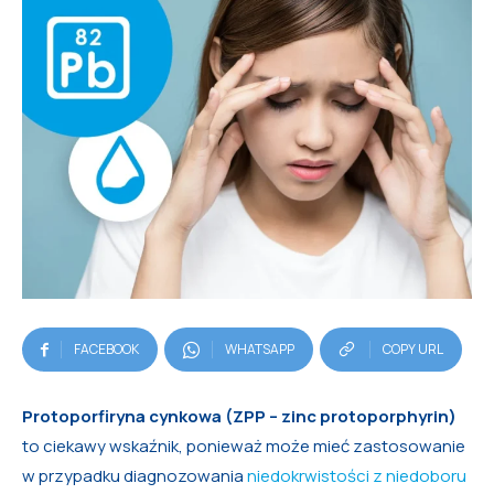
FACEBOOK
WHATSAPP
COPY URL
Protoporfiryna cynkowa (ZPP – zinc protoporphyrin)
to ciekawy wskaźnik, ponieważ może mieć zastosowanie
w przypadku diagnozowania
niedokrwistości z niedoboru