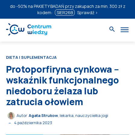
do
-50%
na PAKIETY BADAŃ przy zakupach za min. 300 zł z
kodem:
SIER26B
Sprawdź ›
DIETA I SUPLEMENTACJA
Protoporfiryna cynkowa –
wskaźnik funkcjonalnego
niedoboru żelaza lub
zatrucia ołowiem
Autor
Agata Strukow
, lekarka, nauczycielka jogi
4 października 2023