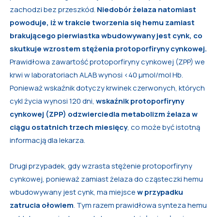
zachodzi bez przeszkód.
Niedobór żelaza natomiast
powoduje, iż w trakcie tworzenia się hemu zamiast
brakującego pierwiastka wbudowywany jest cynk, co
skutkuje wzrostem stężenia protoporfiryny cynkowej.
Prawidłowa zawartość protoporfiryny cynkowej (ZPP) we
krwi w laboratoriach ALAB wynosi <40 μmol/mol Hb.
Ponieważ wskaźnik dotyczy krwinek czerwonych, których
cykl życia wynosi 120 dni,
wskaźnik protoporfiryny
cynkowej (ZPP) odzwierciedla metabolizm żelaza w
ciągu ostatnich trzech miesięcy
, co może być istotną
informacją dla lekarza.
Drugi przypadek, gdy wzrasta stężenie protoporfiryny
cynkowej, ponieważ zamiast żelaza do cząsteczki hemu
wbudowywany jest cynk, ma miejsce
w przypadku
zatrucia ołowiem
. Tym razem prawidłowa synteza hemu