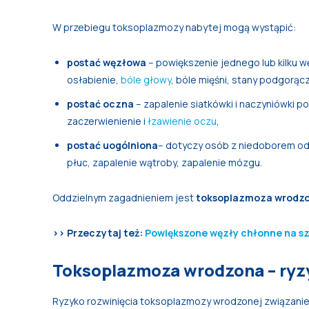
W przebiegu toksoplazmozy nabytej mogą wystąpić:
postać węzłowa
– powiększenie jednego lub kilku w
osłabienie,
bóle głowy
, bóle mięśni, stany podgorą
postać oczna
– zapalenie siatkówki i naczyniówki 
zaczerwienienie i
łzawienie oczu
,
postać uogólniona
– dotyczy osób z niedoborem od
płuc, zapalenie wątroby, zapalenie mózgu.
Oddzielnym zagadnieniem jest
toksoplazmoza wrodz
>> Przeczytaj też:
Powiększone węzły chłonne na szy
Toksoplazmoza wrodzona – ryz
Ryzyko rozwinięcia toksoplazmozy wrodzonej związanie