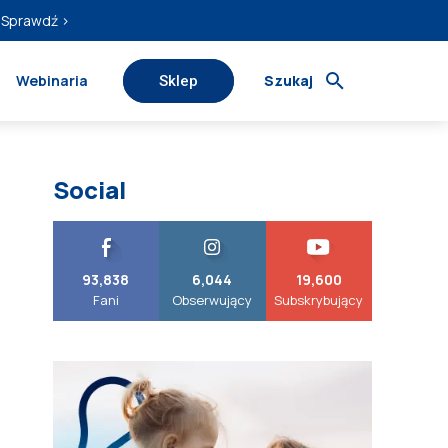
Sprawdź ›
Webinaria
Szukaj
Sklep
Social
93,838
6,044
19,600
Fani
Obserwujący
Subskrybujący