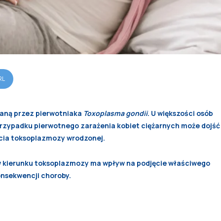
RL
aną przez pierwotniaka
Toxoplasma gondii
. U większości osób
przypadku pierwotnego zarażenia kobiet ciężarnych może dojść
ięcia toksoplazmozy wrodzonej.
ę w kierunku toksoplazmozy ma wpływ na podjęcie właściwego
onsekwencji choroby.