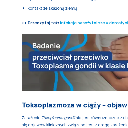
kontakt ze skażoną ziemią.
>> Przeczytaj też:
Infekcje pasożytnicze u dorosłyc
Toksoplazmoza w ciąży – objaw
Zarażenie
Toxoplasma gondii
nie jest równoznaczne z c
się objawów klinicznych związane jest z drogą zarażen