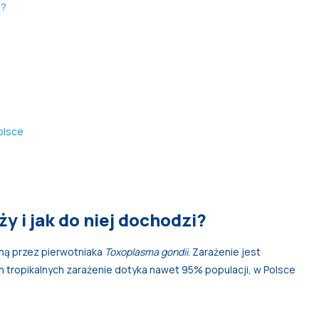
i?
olsce
y i jak do niej dochodzi?
ą przez pierwotniaka
Toxoplasma gondii
. Zarażenie jest
h tropikalnych zarażenie dotyka nawet 95% populacji, w Polsce