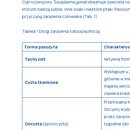
Cykl rozwojowy
Toxoplasma gondii
obejmuje żywiciela os
których należą ludzie, inne ssaki i niektóre ptaki. Pasoż
przyczyną zarażenia człowieka (Tab. 1).
Tabela 1 Drogi zarażenia toksoplazmozą
Forma pasożyta
Charakterys
Tachyzoit
Aktywna for
Występuje u ż
głównie w mi
Cysta tkankowa
mięśniu serc
zawiera brady
Przetrwalna 
Oocysty wyda
przez zarażo
Oocysta
(sporocysta)
tygodnie (do 