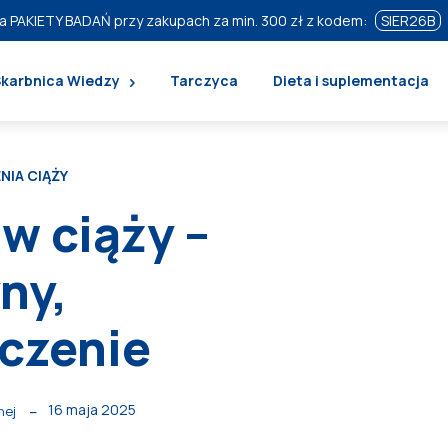
a PAKIETY BADAŃ przy zakupach za min. 300 zł z kodem:
SIER26B
Skarbnica Wiedzy
Tarczyca
Dieta i suplementacja
NIA CIĄŻY
w ciąży –
ny,
eczenie
16 maja 2025
nej