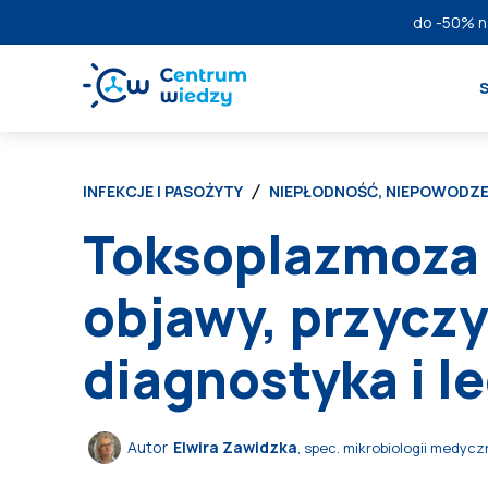
do
-50%
n
INFEKCJE I PASOŻYTY
NIEPŁODNOŚĆ, NIEPOWODZE
Toksoplazmoza 
objawy, przyczy
diagnostyka i l
Autor
Elwira Zawidzka
, spec. mikrobiologii medycz