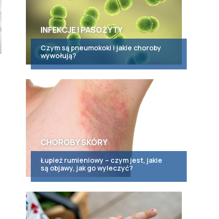
INFEKCJE I PASOŻYTY
Czym są pneumokoki i jakie choroby
wywołują?
CHOROBY SKÓRY
Łupież rumieniowy – czym jest, jakie
są objawy, jak go wyleczyć?