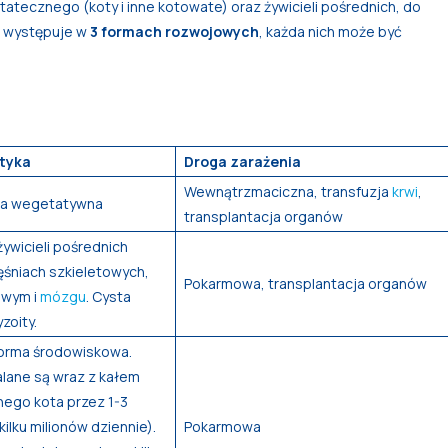
tatecznego (koty i inne kotowate) oraz żywicieli pośrednich, do
yt występuje w
3 formach rozwojowych
, każda nich może być
tyka
Droga zarażenia
Wewnątrzmaciczna, transfuzja
krwi
,
ma wegetatywna
transplantacja organów
ywicieli pośrednich
ęśniach szkieletowych,
Pokarmowa, transplantacja organów
owym i
mózgu
. Cysta
zoity.
forma środowiskowa.
lane są wraz z kałem
nego kota przez 1-3
kilku milionów dziennie).
Pokarmowa