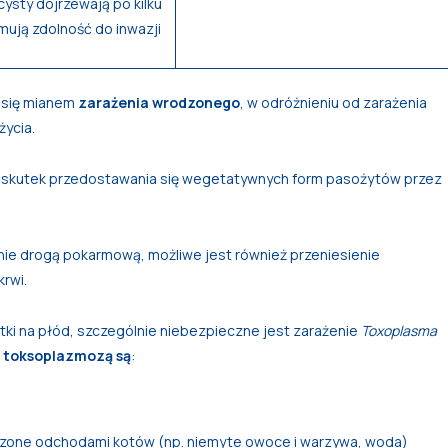
ysty dojrzewają po kilku
ymują zdolność do inwazji
 się mianem
zarażenia wrodzonego
, w odróżnieniu od zarażenia
ycia.
a skutek przedostawania się wegetatywnych form pasożytów przez
ie drogą pokarmową, możliwe jest również przeniesienie
krwi.
ki na płód, szczególnie niebezpieczne jest zarażenie
Toxoplasma
 toksoplazmozą są
:
zone odchodami kotów (np. niemyte owoce i warzywa, woda)