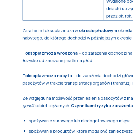
Wydalone ooc
dniach i utrz
przez ok. rok.
Zarażenie toksoplazmozą w
okresie płodowym
określa
nabytego, do którego dochodzi w późniejszym okresie ż
Toksoplazmoza wrodzona
– do zarażenia dochodzi n
łożysko od zarażonej matki na płód.
Toksoplazmoza nabyta
– do zarażenia dochodzi główn
pasożytów w trakcie transplantacji organów i transfuzji 
Ze względu na możliwość przeniesienia pasożytów z mat
gondii
kobiet ciężarnych.
Czynnikami ryzyka zarażenia
spożywanie surowego lub niedogotowanego mięsa,
spożywanie produktów, które mogą być zanieczyszc