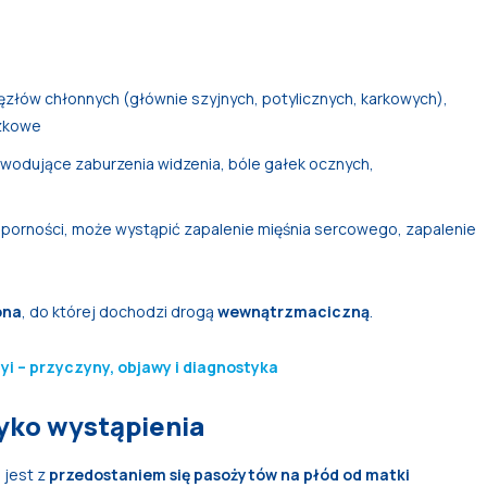
ęzłów chłonnych (głównie szyjnych, potylicznych, karkowych),
czkowe
powodujące zaburzenia widzenia, bóle gałek ocznych,
porności, może wystąpić zapalenie mięśnia sercowego, zapalenie
ona
, do której dochodzi drogą
wewnątrzmaciczną
.
i – przyczyny, objawy i diagnostyka
yko wystąpienia
 jest z
przedostaniem się pasożytów na płód od matki