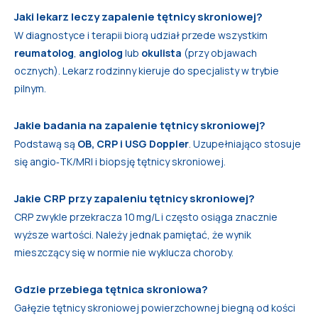
Jaki lekarz leczy zapalenie tętnicy skroniowej?
W diagnostyce i terapii biorą udział przede wszystkim
reumatolog
,
angiolog
lub
okulista
(przy objawach
ocznych). Lekarz rodzinny kieruje do specjalisty w trybie
pilnym.
Jakie badania na zapalenie tętnicy skroniowej?
Podstawą są
OB, CRP i USG Doppler
. Uzupełniająco stosuje
się angio‑TK/MRI i biopsję tętnicy skroniowej.
Jakie CRP przy zapaleniu tętnicy skroniowej?
CRP zwykle przekracza 10 mg/L i często osiąga znacznie
wyższe wartości. Należy jednak pamiętać, że wynik
mieszczący się w normie nie wyklucza choroby.
Gdzie przebiega tętnica skroniowa?
Gałęzie tętnicy skroniowej powierzchownej biegną od kości