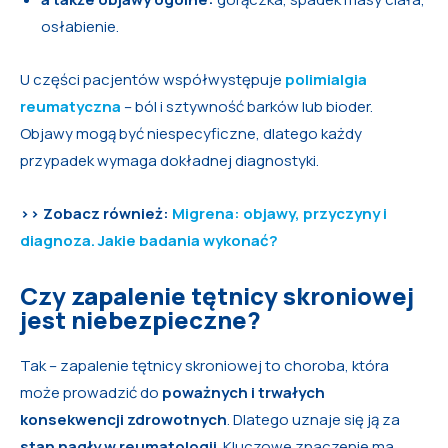
osłabienie.
U części pacjentów współwystępuje
polimialgia
reumatyczna
– ból i sztywność barków lub bioder.
Objawy mogą być niespecyficzne, dlatego każdy
przypadek wymaga dokładnej diagnostyki.
>> Zobacz również:
Migrena: objawy, przyczyny i
diagnoza. Jakie badania wykonać?
Czy zapalenie tętnicy skroniowej
jest niebezpieczne?
Tak – zapalenie tętnicy skroniowej to choroba, która
może prowadzić do
poważnych i trwałych
konsekwencji zdrowotnych
. Dlatego uznaje się ją za
stan nagły w reumatologii
. Kluczowe znaczenie ma