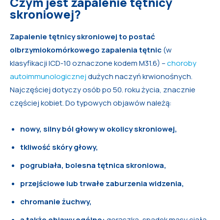
Czym jest zapalenie tętnicy
skroniowej?
Zapalenie tętnicy skroniowej to postać
olbrzymiokomórkowego zapalenia tętnic
(w
klasyfikacji ICD-10 oznaczone kodem M31.6) –
choroby
autoimmunologicznej
dużych naczyń krwionośnych.
Najczęściej dotyczy osób po 50. roku życia, znacznie
częściej kobiet. Do typowych objawów należą:
nowy, silny ból głowy w okolicy skroniowej,
tkliwość skóry głowy,
pogrubiała, bolesna tętnica skroniowa,
przejściowe lub trwałe zaburzenia widzenia,
chromanie żuchwy,
a także objawy ogólne:
gorączka, spadek masy ciała,