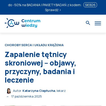
do
-50%
na BADANIA I PAKIETY BADAŃ z kodem:
SIEB26
Sprawdź ›
CHOROBY SERCA I UKŁADU KRĄŻENIA
Zapalenie tętnicy
skroniowej – objawy,
przyczyny, badania i
leczenie
Autor
Katarzyna Ciepłucha
, lekarz
17 października 2025