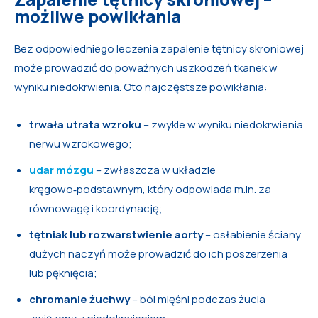
możliwe powikłania
Bez odpowiedniego leczenia zapalenie tętnicy skroniowej
może prowadzić do poważnych uszkodzeń tkanek w
wyniku niedokrwienia. Oto najczęstsze powikłania:
trwała utrata wzroku
– zwykle w wyniku niedokrwienia
nerwu wzrokowego;
udar mózgu
– zwłaszcza w układzie
kręgowo‑podstawnym, który odpowiada m.in. za
równowagę i koordynację;
tętniak lub rozwarstwienie aorty
– osłabienie ściany
dużych naczyń może prowadzić do ich poszerzenia
lub pęknięcia;
chromanie żuchwy
– ból mięśni podczas żucia