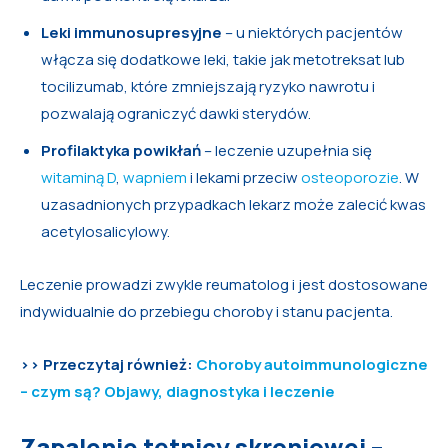
Leki immunosupresyjne
– u niektórych pacjentów
włącza się dodatkowe leki, takie jak metotreksat lub
tocilizumab, które zmniejszają ryzyko nawrotu i
pozwalają ograniczyć dawki sterydów.
Profilaktyka powikłań
– leczenie uzupełnia się
witaminą D
,
wapniem
i lekami przeciw
osteoporozie
. W
uzasadnionych przypadkach lekarz może zalecić kwas
acetylosalicylowy.
Leczenie prowadzi zwykle reumatolog i jest dostosowane
indywidualnie do przebiegu choroby i stanu pacjenta.
>> Przeczytaj również:
Choroby autoimmunologiczne
– czym są? Objawy, diagnostyka i leczenie
Zapalenie tętnicy skroniowej –