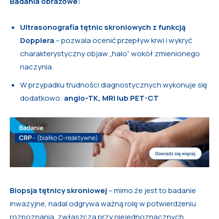
Badania obrazowe:
Ultrasonografia tętnic skroniowych z funkcją
Dopplera
– pozwala ocenić przepływ krwi i wykryć
charakterystyczny objaw „halo” wokół zmienionego
naczynia.
W przypadku trudności diagnostycznych wykonuje się
dodatkowo:
angio-TK, MRI lub PET-CT
Biopsja tętnicy skroniowej
– mimo że jest to badanie
inwazyjne, nadal odgrywa ważną rolę w potwierdzeniu
rozpoznania, zwłaszcza przy niejednoznacznych