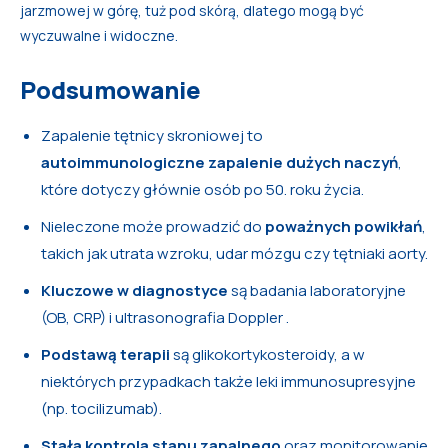
jarzmowej w górę, tuż pod skórą, dlatego mogą być
wyczuwalne i widoczne.
Podsumowanie
Zapalenie tętnicy skroniowej to
autoimmunologiczne zapalenie dużych naczyń
,
które dotyczy głównie osób po 50. roku życia.
Nieleczone może prowadzić do
poważnych powikłań
,
takich jak utrata wzroku, udar mózgu czy tętniaki aorty.
Kluczowe w diagnostyce
są badania laboratoryjne
(OB, CRP) i ultrasonografia Doppler .
Podstawą terapii
są glikokortykosteroidy, a w
niektórych przypadkach także leki immunosupresyjne
(np. tocilizumab).
Stała kontrola stanu zapalnego
oraz monitorowanie