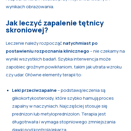
wynikach obrazowania.
Jak leczyć zapalenie tętnicy
skroniowej?
Leczenie należy rozpocząć
natychmiast po
postawieniu rozpoznania klinicznego
– nie czekamy na
wyniki wszystkich badań. Szybka interwencja może
zapobiec groźnym powikłaniom, takim jak utrata wzroku
czy udar. Główne elementy terapii to:
Leki przeciwzapalne
– podstawą leczenia są
glikokortykosteroidy, które szybko hamują proces
zapalny w naczyniach. Najczęściej stosuje się
prednizon lub metyloprednizolon. Terapia jest
długotrwała i wymaga stopniowego zmniejszania
dawki pod kontrolą lekarza.