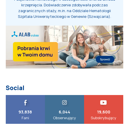
krzepnięcia. Doświadczenie zdobywała podczas
zagranicznych staży, m.in. na Oddziale Hematologii
Szpitala Uniwersyteckiego w Genewie (Szwajcaria).
Social
93,838
6,044
19,600
Fani
Obserwujący
Subskrybujący