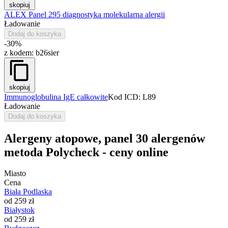
skopiuj
ALEX Panel 295 diagnostyka molekularna alergii
Ładowanie
Dodaj do koszyka
-30%
z kodem:
b26sier
skopiuj
Immunoglobulina IgE całkowite
Kod ICD: L89
Ładowanie
Dodaj do koszyka
Alergeny atopowe, panel 30 alergenów
metoda Polycheck - ceny online
Miasto
Cena
Biała Podlaska
od 259 zł
Białystok
od 259 zł