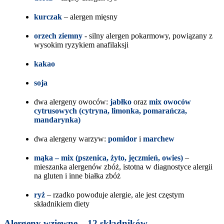
kurczak
– alergen mięsny
orzech ziemny
- silny alergen pokarmowy, powiązany z
wysokim ryzykiem anafilaksji
kakao
soja
dwa alergeny owoców:
jabłko
oraz
mix owoców
cytrusowych
(cytryna, limonka, pomarańcza,
mandarynka)
dwa alergeny warzyw:
pomidor
i
marchew
mąka – mix (pszenica, żyto, jęczmień, owies)
–
mieszanka alergenów zbóż, istotna w diagnostyce alergii
na gluten i inne białka zbóż
ryż
– rzadko powoduje alergie, ale jest częstym
składnikiem diety
Alergeny wziewne – 12 składników