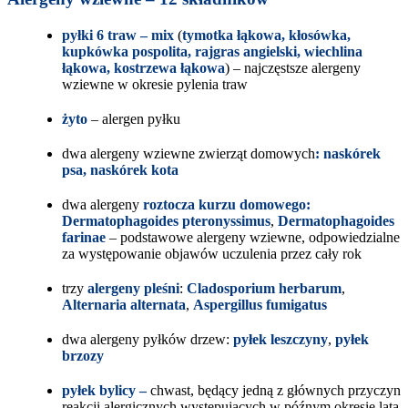
pyłki 6 traw – mix
(
tymotka łąkowa, kłosówka,
kupkówka pospolita, rajgras angielski, wiechlina
łąkowa, kostrzewa łąkowa
) – najczęstsze alergeny
wziewne w okresie pylenia traw
żyto
– alergen pyłku
dwa alergeny wziewne zwierząt domowych
: naskórek
psa, naskórek kota
dwa alergeny
roztocza kurzu domowego:
Dermatophagoides pteronyssimus
,
Dermatophagoides
farinae
– podstawowe alergeny wziewne, odpowiedzialne
za występowanie objawów uczulenia przez cały rok
trzy
alergeny pleśni
:
Cladosporium herbarum
,
Alternaria alternata
,
Aspergillus fumigatus
dwa alergeny pyłków drzew:
pyłek leszczyny
,
pyłek
brzozy
pyłek bylicy –
chwast, będący jedną z głównych przyczyn
reakcji alergicznych występujących w późnym okresie lata