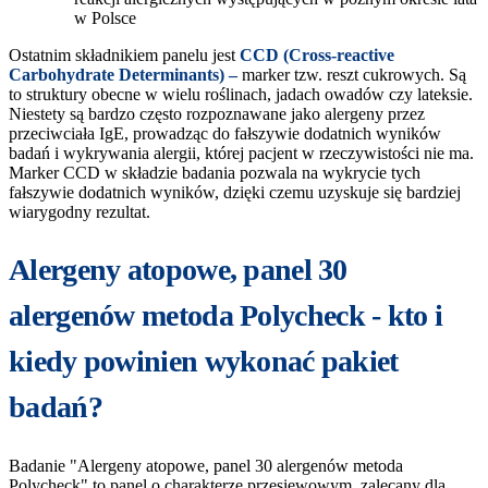
w Polsce
Ostatnim składnikiem panelu jest
CCD (Cross-reactive
Carbohydrate Determinants) –
marker tzw. reszt cukrowych. Są
to struktury obecne w wielu roślinach, jadach owadów czy lateksie.
Niestety są bardzo często rozpoznawane jako alergeny przez
przeciwciała IgE, prowadząc do fałszywie dodatnich wyników
badań i wykrywania alergii, której pacjent w rzeczywistości nie ma.
Marker CCD w składzie badania pozwala na wykrycie tych
fałszywie dodatnich wyników, dzięki czemu uzyskuje się bardziej
wiarygodny rezultat.
Alergeny atopowe, panel 30
alergenów metoda Polycheck - kto i
kiedy powinien wykonać pakiet
badań?
Badanie "Alergeny atopowe, panel 30 alergenów metoda
Polycheck" to panel o charakterze przesiewowym, zalecany dla