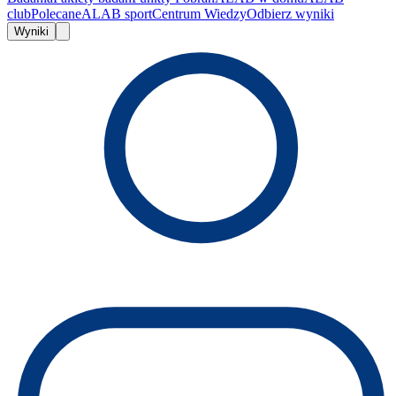
club
Polecane
ALAB sport
Centrum Wiedzy
Odbierz wyniki
Wyniki