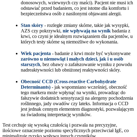
donosowych, wziewnych czy maści). Pacjent nie musi ich
odstawiać przed badaniem, co jest istotne dla komfortu i
bezpieczeństwa osób z nasilonymi objawami alergii.
Stan skóry
- rozległe zmiany skórne, takie jak wysypki,
AZS czy pokrzywki,
nie wpływają na wynik
badania z
krwi, co czyni je idealnym rozwiązaniem dla pacjentów, u
których testy skórne są niemożliwe do wykonania.
Wiek pacjenta
- badanie z krwi może być wykonywane
zarówno u niemowląt i małych dzieci, jak i u osób
starszych
, bez obawy o zafałszowanie wyniku z powodu
nadreaktywności lub obniżonej reaktywności skóry.
Obecność CCD (Cross-reactive Carbohydrate
Determinants)
- jak wspomniano wcześniej, obecność
tego markera może wpłynąć na wyniki, prowadząc do
fałszywie dodatnich sensytyzacji na alergeny pochodzenia
roślinnego, jady owadów czy lateks. Informacja o CCD
jest jednak cennym elementem diagnostyki, pozwalającym
na świadomą interpretację wyników.
Test cechuje się wysoką czułością i pozwala na precyzyjne,
ilościowe oznaczenie poziomu specyficznych przeciwciał IgE, co
minimalizuje ryzyko wpływu innych czynników.