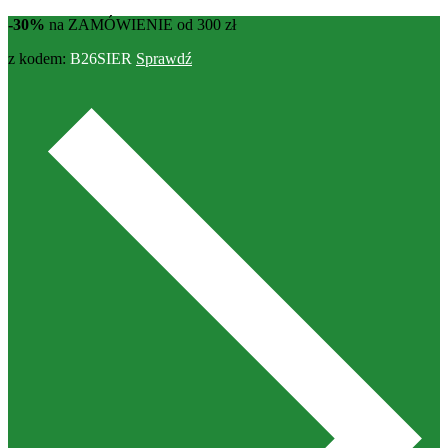
-30%
na ZAMÓWIENIE od 300 zł
z kodem:
B26SIER
Sprawdź