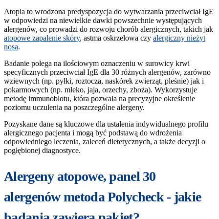
Atopia to wrodzona predyspozycja do wytwarzania przeciwciał IgE
w odpowiedzi na niewielkie dawki powszechnie występujących
alergenów, co prowadzi do rozwoju chorób alergicznych, takich jak
atopowe zapalenie skóry
, astma oskrzelowa czy
alergiczny nieżyt
nosa
.
Badanie polega na ilościowym oznaczeniu w surowicy krwi
specyficznych przeciwciał IgE dla 30 różnych alergenów, zarówno
wziewnych (np. pyłki, roztocza, naskórek zwierząt, pleśnie) jak i
pokarmowych (np. mleko, jaja, orzechy, zboża). Wykorzystuje
metodę immunoblotu, która pozwala na precyzyjne określenie
poziomu uczulenia na poszczególne alergeny.
Pozyskane dane są kluczowe dla ustalenia indywidualnego profilu
alergicznego pacjenta i mogą być podstawą do wdrożenia
odpowiedniego leczenia, zaleceń dietetycznych, a także decyzji o
pogłębionej diagnostyce.
Alergeny atopowe, panel 30
alergenów metoda Polycheck - jakie
badania zawiera pakiet?