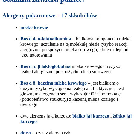
Alergeny pokarmowe – 17 składników
mleko krowie
Bos d 4, α-laktoalbumina
– białkowa komponenta mleka
krowiego, uczulenie na tę molekułę niesie ryzyko reakcji
alergicznej po spożyciu mleka surowego, które maleje po
jego ugotowaniu
Bos d 5, β-laktoglobulina
mleka krowiego – ryzyko
reakcji alergicznej po spożyciu mleka surowego
Bos d 8, kazeina mleka krowiego
– jest białkiem o
dużym ryzyku wystąpienia reakcji anafilaktycznej. Jest
głównym alergenem sera, wykazuje 90 % homologię
(podobieństwo struktury) z kazeiną mleka koziego i
owczego
dwa alergeny jaja kurzego:
białko jaj kurzego
i
żółtko jaj
kurzego
dorsz
– częsty alergen ryb