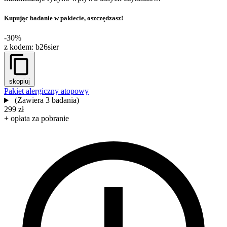
Kupując badanie w pakiecie, oszczędzasz!
-30%
z kodem:
b26sier
skopiuj
Pakiet alergiczny atopowy
(Zawiera 3 badania)
299 zł
+ opłata za pobranie