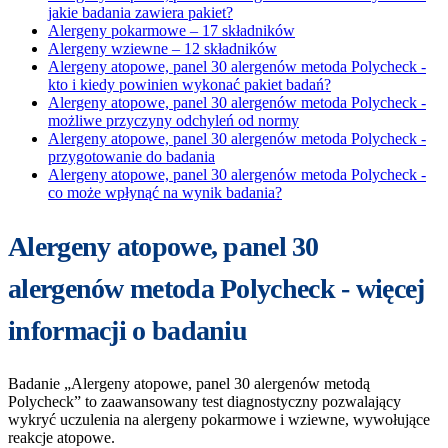
jakie badania zawiera pakiet?
Alergeny pokarmowe – 17 składników
Alergeny wziewne – 12 składników
Alergeny atopowe, panel 30 alergenów metoda Polycheck -
kto i kiedy powinien wykonać pakiet badań?
Alergeny atopowe, panel 30 alergenów metoda Polycheck -
możliwe przyczyny odchyleń od normy
Alergeny atopowe, panel 30 alergenów metoda Polycheck -
przygotowanie do badania
Alergeny atopowe, panel 30 alergenów metoda Polycheck -
co może wpłynąć na wynik badania?
Alergeny atopowe, panel 30
alergenów metoda Polycheck - więcej
informacji o badaniu
Badanie „Alergeny atopowe, panel 30 alergenów metodą
Polycheck” to zaawansowany test diagnostyczny pozwalający
wykryć uczulenia na alergeny pokarmowe i wziewne, wywołujące
reakcje atopowe.