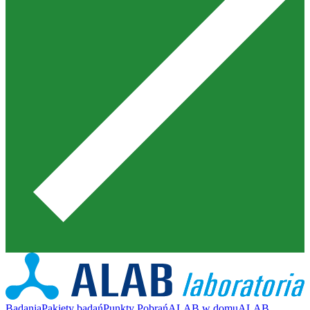
Badania
Pakiety badań
Punkty Pobrań
ALAB w domu
ALAB