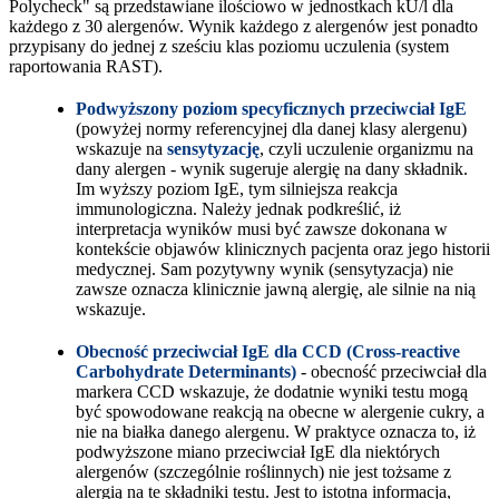
Polycheck" są przedstawiane ilościowo w jednostkach kU/l dla
każdego z 30 alergenów. Wynik każdego z alergenów jest ponadto
przypisany do jednej z sześciu klas poziomu uczulenia (system
raportowania RAST).
Podwyższony poziom specyficznych przeciwciał IgE
(powyżej normy referencyjnej dla danej klasy alergenu)
wskazuje na
sensytyzację
, czyli uczulenie organizmu na
dany alergen - wynik sugeruje alergię na dany składnik.
Im wyższy poziom IgE, tym silniejsza reakcja
immunologiczna. Należy jednak podkreślić, iż
interpretacja wyników musi być zawsze dokonana w
kontekście objawów klinicznych pacjenta oraz jego historii
medycznej. Sam pozytywny wynik (sensytyzacja) nie
zawsze oznacza klinicznie jawną alergię, ale silnie na nią
wskazuje.
Obecność przeciwciał IgE dla CCD (Cross-reactive
Carbohydrate Determinants)
- obecność przeciwciał dla
markera CCD wskazuje, że dodatnie wyniki testu mogą
być spowodowane reakcją na obecne w alergenie cukry, a
nie na białka danego alergenu. W praktyce oznacza to, iż
podwyższone miano przeciwciał IgE dla niektórych
alergenów (szczególnie roślinnych) nie jest tożsame z
alergią na te składniki testu. Jest to istotna informacja,