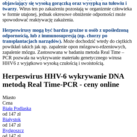
objawiający się wysoką gorączką oraz wysypką na tułowiu i
twarzy
. Wirus ten po zakażeniu pozostają w organizmie człowieka
w formie utajonej, jednak okresowe obniżenie odporności może
spowodować reaktywację zakażenia.
Herpeswirusy mogą być bardzo groźne u osób z upośledzoną
odpornością, lub z immunosupresją (np. chorzy po
transplantacjach narządów).
Może dochodzić wtedy do ciężkich
powikłań takich jak np. zapalenie opon mózgowo-rdzeniowych,
zapalenie mózgu. Zastosowana w badaniu metoda Real Time –
PCR pozwala na wykrywanie materiału genetycznego wirusa
HHV6 z wyjątkowo wysoką czułością i swoistością.
Herpeswirus HHV-6 wykrywanie DNA
metodą Real Time-PCR - ceny online
Miasto
Cena
Biała Podlaska
od 147 zł
Białystok
od 147 zł
Bydgoszcz
od 147 zł