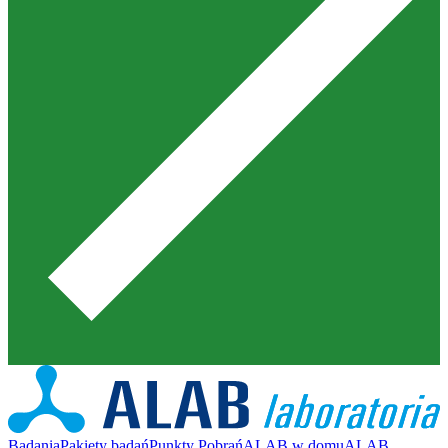
Badania
Pakiety badań
Punkty Pobrań
ALAB w domu
ALAB