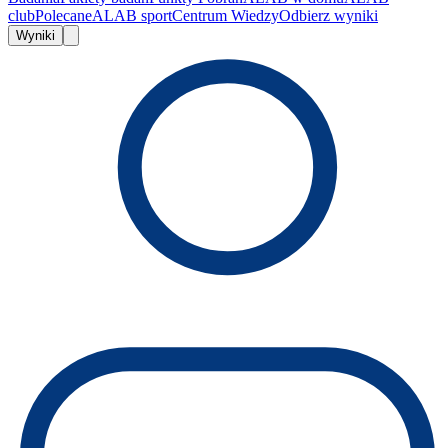
club
Polecane
ALAB sport
Centrum Wiedzy
Odbierz wyniki
Wyniki