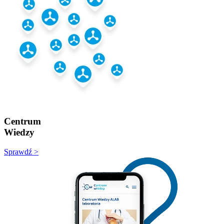
Centrum
Wiedzy
Sprawdź >