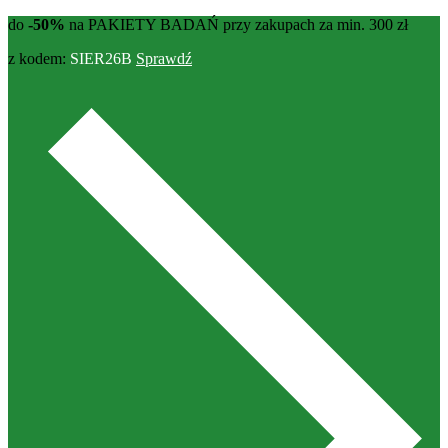
do
-50%
na PAKIETY BADAŃ przy zakupach za min. 300 zł
z kodem:
SIER26B
Sprawdź