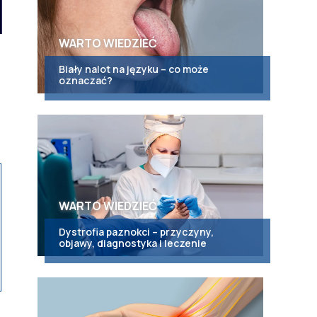
WARTO WIEDZIEĆ
Biały nalot na języku – co może
oznaczać?
WARTO WIEDZIEĆ
Dystrofia paznokci – przyczyny,
objawy, diagnostyka i leczenie