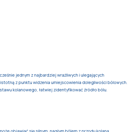
cześnie jednym z najbardziej wrażliwych i ulegających
stotną z punktu widzenia umiejscowienia dolegliwości bólowych.
stawu kolanowego, łatwiej zidentyfikować źródło bólu.
 może objawiać się silnym, nagłym bólem z przodu kolana,