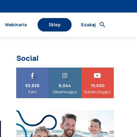
Webinaria
Szukaj
Sklep
Social
93,838
6,044
19,600
Fani
Obserwujący
Subskrybujący