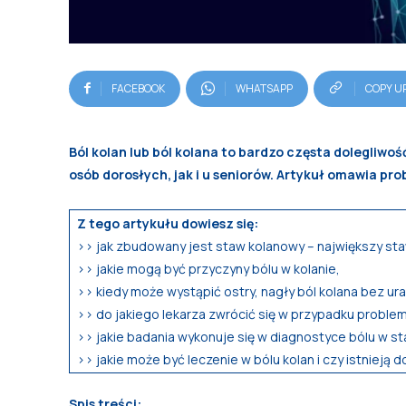
FACEBOOK
WHATSAPP
COPY U
Ból kolan lub ból kolana to bardzo częsta dolegliwoś
osób dorosłych, jak i u seniorów. Artykuł omawia pr
Z tego artykułu dowiesz się:
>> jak zbudowany jest staw kolanowy – największy st
>> jakie mogą być przyczyny bólu w kolanie,
>> kiedy może wystąpić ostry, nagły ból kolana bez ura
>> do jakiego lekarza zwrócić się w przypadku proble
>> jakie badania wykonuje się w diagnostyce bólu w s
>> jakie może być leczenie w bólu kolan i czy istniej
Spis treści: