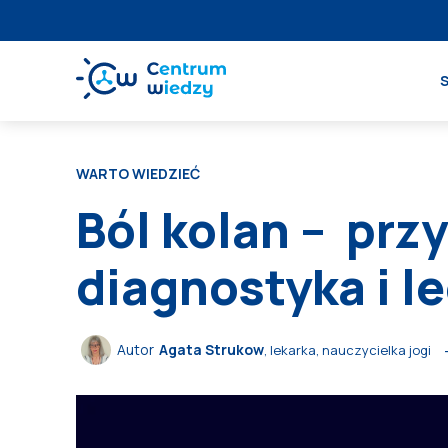
WARTO WIEDZIEĆ
Ból kolan – prz
diagnostyka i l
Autor
Agata Strukow
, lekarka, nauczycielka jogi