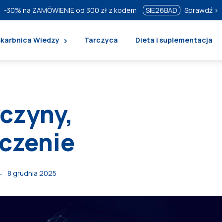
-30%
na ZAMÓWIENIE od 300 zł z kodem:
SIE26BAD
Sprawdź ›
Skarbnica Wiedzy
Tarczyca
Dieta i suplementacja
yczyny,
eczenie
8 grudnia 2025