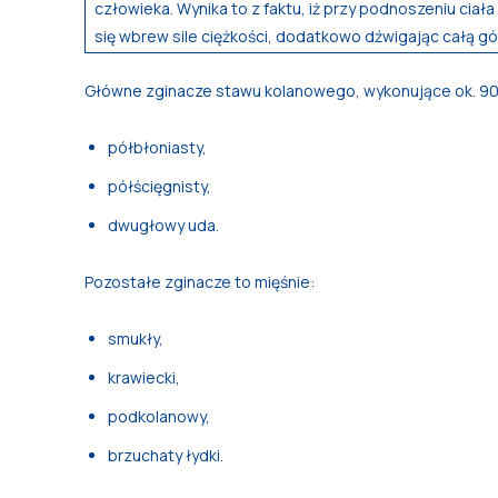
człowieka. Wynika to z faktu, iż przy podnoszeniu ciała
się wbrew sile ciężkości, dodatkowo dźwigając całą gó
Główne zginacze stawu kolanowego, wykonujące ok. 90%
półbłoniasty,
półścięgnisty,
dwugłowy uda.
Pozostałe zginacze to mięśnie:
smukły,
krawiecki,
podkolanowy,
brzuchaty łydki.