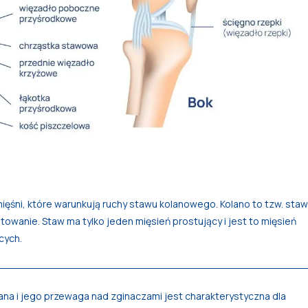
ięśni, które warunkują ruchy stawu kolanowego. Kolano to tzw. staw
owanie. Staw ma tylko jeden mięsień prostujący i jest to mięsień
cych.
na i jego przewaga nad zginaczami jest charakterystyczna dla