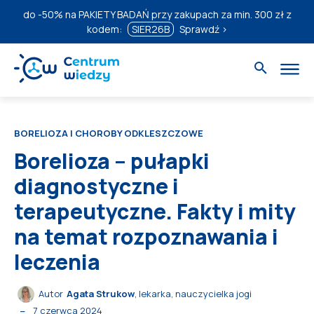
do
-50%
na PAKIETY BADAŃ przy zakupach za min. 300 zł z
kodem:
SIER26B
Sprawdź ›
BORELIOZA I CHOROBY ODKLESZCZOWE
Borelioza – pułapki
diagnostyczne i
terapeutyczne. Fakty i mity
na temat rozpoznawania i
leczenia
Autor
Agata Strukow
, lekarka, nauczycielka jogi
7 czerwca 2024