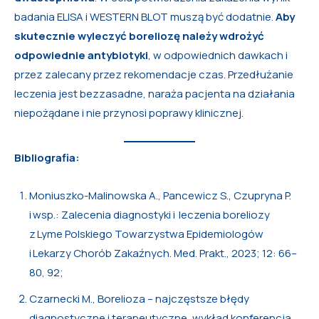
badania ELISA i WESTERN BLOT muszą być dodatnie.
Aby
skutecznie wyleczyć boreliozę należy wdrożyć
odpowiednie antybiotyki
, w odpowiednich dawkach i
przez zalecany przez rekomendacje czas. Przedłużanie
leczenia jest bezzasadne, naraża pacjenta na działania
niepożądane i nie przynosi poprawy klinicznej.
Bibliografia:
Moniuszko-Malinowska A., Pancewicz S., Czupryna P.
i wsp.: Zalecenia diagnostyki i leczenia boreliozy
z Lyme Polskiego Towarzystwa Epidemiologów
i Lekarzy Chorób Zakaźnych. Med. Prakt., 2023; 12: 66–
80, 92;
Czarnecki M., Borelioza – najczęstsze błędy
diagnostyczne i terapeutyczne, wykład konferencja