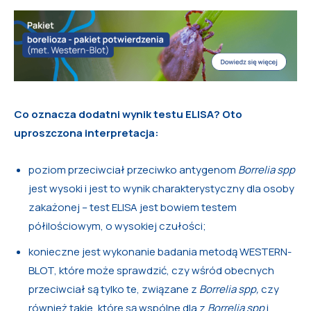
Co oznacza dodatni wynik testu ELISA?
Oto
uproszczona interpretacja:
poziom przeciwciał przeciwko antygenom
Borrelia spp
jest wysoki i jest to wynik charakterystyczny dla osoby
zakażonej – test ELISA jest bowiem testem
półilościowym, o wysokiej czułości;
konieczne jest wykonanie badania metodą WESTERN-
BLOT, które może sprawdzić, czy wśród obecnych
przeciwciał są tylko te, związane z
Borrelia spp,
czy
również takie, które są wspólne dla z
Borrelia spp
i