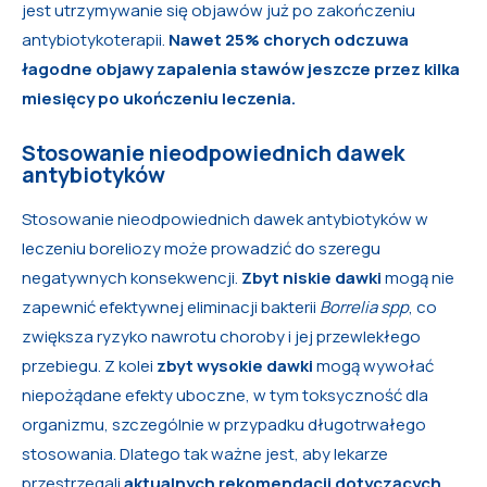
jest utrzymywanie się objawów już po zakończeniu
antybiotykoterapii.
Nawet 25% chorych odczuwa
łagodne objawy zapalenia stawów jeszcze przez kilka
miesięcy po ukończeniu leczenia.
Stosowanie nieodpowiednich dawek
antybiotyków
Stosowanie nieodpowiednich dawek antybiotyków w
leczeniu boreliozy może prowadzić do szeregu
negatywnych konsekwencji.
Zbyt niskie dawki
mogą nie
zapewnić efektywnej eliminacji bakterii
Borrelia spp
, co
zwiększa ryzyko nawrotu choroby i jej przewlekłego
przebiegu. Z kolei
zbyt wysokie dawki
mogą wywołać
niepożądane efekty uboczne, w tym toksyczność dla
organizmu, szczególnie w przypadku długotrwałego
stosowania. Dlatego tak ważne jest, aby lekarze
przestrzegali
aktualnych rekomendacji dotyczących