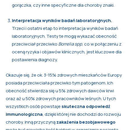
gorączka, czy inne specyficzne dla choroby znaki.
Interpretacja wyników badań laboratoryjnych.
Trzeci i ostatni etap to interpretacja wyników badań
laboratoryjnych. Testy te mogą wykazać obecność
przeciwciał przeciwko
Borrelia spp
, co w połączeniu z
oceną ryzyka i objawów klinicznych, jest kluczowe dla
postawienia diagnozy.
Okazuje się, że ok. 3-15% zdrowych mieszkańców Europy
posiada przeciwciała przeciwko tym patogenom. Ich
obecność stwierdza się u 5% zdrowych dawców krwi
oraz aż u 50% zdrowych pracowników leśnych. U tych
wszystkich osób powstaje
skuteczna odpowiedź
immunologiczna
, dzięki której nie dochodzi do rozwoju
choroby. Inną przyczyną
zakażenia bezobjawowego
może być niewielka ilość bakterii w organizmie pacjenta –