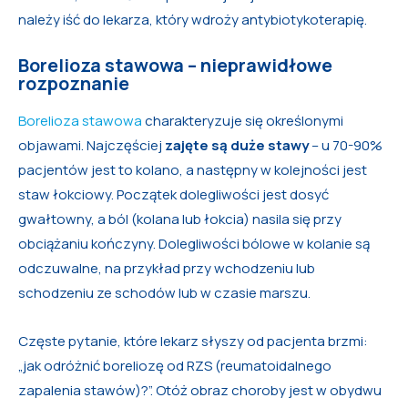
należy iść do lekarza, który wdroży antybiotykoterapię.
Borelioza stawowa – nieprawidłowe
rozpoznanie
Borelioza stawowa
charakteryzuje się określonymi
objawami. Najczęściej
zajęte są duże stawy
– u 70-90%
pacjentów jest to kolano, a następny w kolejności jest
staw łokciowy. Początek dolegliwości jest dosyć
gwałtowny, a ból (kolana lub łokcia) nasila się przy
obciążaniu kończyny. Dolegliwości bólowe w kolanie są
odczuwalne, na przykład przy wchodzeniu lub
schodzeniu ze schodów lub w czasie marszu.
Częste pytanie, które lekarz słyszy od pacjenta brzmi:
„jak odróżnić boreliozę od RZS (reumatoidalnego
zapalenia stawów)?”. Otóż obraz choroby jest w obydwu