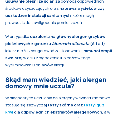
usuwanie pleśni ze ścian
za pomocą odpowiednich
środków czyszczących oraz
naprawa wycieków czy
uszkodzeń instalacji sanitarnych
, które mogą
prowadzić do zawilgocenia pomieszczeń.
W przypadku
uczulenia na główny alergen grzybów
pleśniowych z gatunku
Alternaria alternata
(Alt a 1)
lekarz może zasugerować zastosowanie
immunoterapii
swoistej
w celu złagodzenia lub całkowitego
wyeliminowaniu objawów alergii.
Skąd mam wiedzieć, jaki alergen
domowy mnie uczula?
W diagnostyce uczulenia na alergeny wewnątrzdomowe
stosuje się zazwyczaj
testy skórne oraz
testy IgE z
krwi
dla odpowiednich ekstraktów alergenowych
, a w