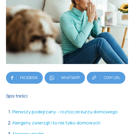
FACEBOOK
WHATSAPP
COPY URL
Spis treści
Pierwszy podejrzany – roztocze kurzu domowego
Alergeny zwierząt i to nie tylko domowych
Alergeny pleśni