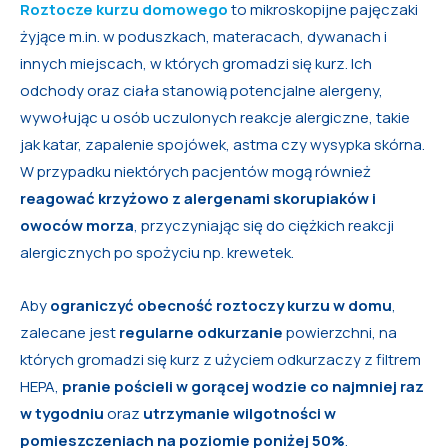
Roztocze kurzu
domowego
to mikroskopijne pajęczaki
żyjące m.in. w poduszkach, materacach, dywanach i
innych miejscach, w których gromadzi się kurz. Ich
odchody oraz ciała stanowią potencjalne alergeny,
wywołując u osób uczulonych reakcje alergiczne, takie
jak katar, zapalenie spojówek, astma czy wysypka skórna.
W przypadku niektórych pacjentów mogą również
reagować krzyżowo z alergenami skorupiaków i
owoców morza
, przyczyniając się do ciężkich reakcji
alergicznych po spożyciu np. krewetek.
Aby
ograniczyć obecność roztoczy kurzu w domu
,
zalecane jest
regularne odkurzanie
powierzchni, na
których gromadzi się kurz z użyciem odkurzaczy z filtrem
HEPA,
pranie pościeli w gorącej wodzie co najmniej raz
w tygodniu
oraz
utrzymanie wilgotności w
pomieszczeniach na poziomie poniżej 50%
.