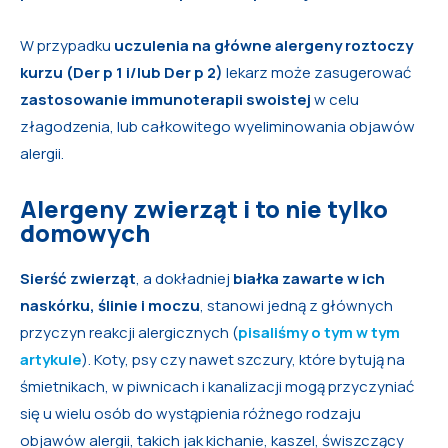
W przypadku
uczulenia na główne alergeny roztoczy
kurzu (Der p 1 i/lub Der p 2)
lekarz może zasugerować
zastosowanie immunoterapii swoistej
w celu
złagodzenia, lub całkowitego wyeliminowania objawów
alergii.
Alergeny zwierząt i to nie tylko
domowych
Sierść zwierząt
, a dokładniej
białka zawarte w ich
naskórku, ślinie i moczu
, stanowi jedną z głównych
przyczyn reakcji alergicznych (
pisaliśmy o tym w tym
artykule
). Koty, psy czy nawet szczury, które bytują na
śmietnikach, w piwnicach i kanalizacji mogą przyczyniać
się u wielu osób do wystąpienia różnego rodzaju
objawów alergii, takich jak kichanie, kaszel, świszczący