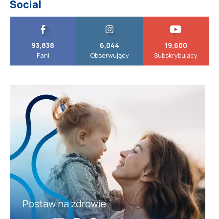
Social
93,838
6,044
19,600
Fani
Obserwujący
Subskrybujący