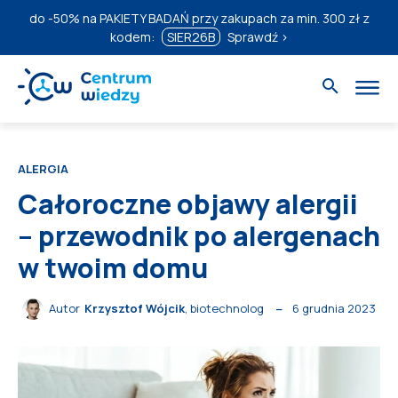
do
-50%
na PAKIETY BADAŃ przy zakupach za min. 300 zł z
kodem:
SIER26B
Sprawdź ›
ALERGIA
Całoroczne objawy alergii
– przewodnik po alergenach
w twoim domu
6 grudnia 2023
Autor
Krzysztof Wójcik
, biotechnolog