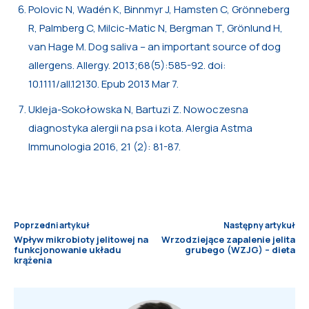
Polovic N, Wadén K, Binnmyr J, Hamsten C, Grönneberg
R, Palmberg C, Milcic-Matic N, Bergman T, Grönlund H,
van Hage M. Dog saliva – an important source of dog
allergens. Allergy. 2013;68(5):585-92. doi:
10.1111/all.12130. Epub 2013 Mar 7.
Ukleja-Sokołowska N, Bartuzi Z. Nowoczesna
diagnostyka alergii na psa i kota. Alergia Astma
Immunologia 2016, 21 (2): 81-87.
Poprzedni artykuł
Następny artykuł
Wpływ mikrobioty jelitowej na
Wrzodziejące zapalenie jelita
funkcjonowanie układu
grubego (WZJG) – dieta
krążenia