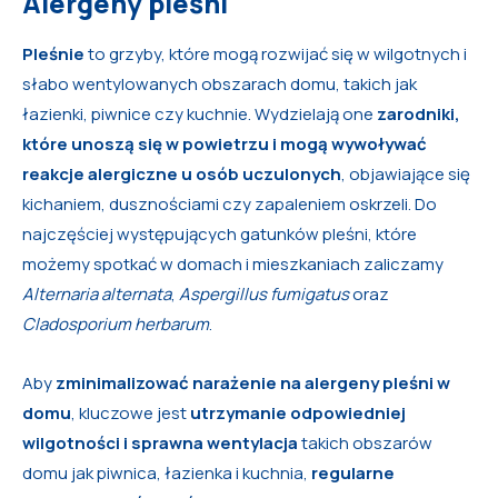
Alergeny pleśni
Pleśnie
to grzyby, które mogą rozwijać się w wilgotnych i
słabo wentylowanych obszarach domu, takich jak
łazienki, piwnice czy kuchnie. Wydzielają one
zarodniki,
które unoszą się w powietrzu i mogą wywoływać
reakcje alergiczne u osób uczulonych
, objawiające się
kichaniem, dusznościami czy zapaleniem oskrzeli. Do
najczęściej występujących gatunków pleśni, które
możemy spotkać w domach i mieszkaniach zaliczamy
Alternaria alternata
,
Aspergillus fumigatus
oraz
Cladosporium herbarum
.
Aby
zminimalizować narażenie na alergeny pleśni w
domu
, kluczowe jest
utrzymanie odpowiedniej
wilgotności i sprawna wentylacja
takich obszarów
domu jak piwnica, łazienka i kuchnia,
regularne