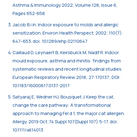
Asthma & Immunology 2022, Volume 128, Issue 6,
Pages 652-658
Jacob B i in. Indoor exposure to molds and allergic
sensitization. Environ Health Perspect. 2002; 110(7):
647–653. doi: 10.1289/ehp.02110647
Caillaud D, Leynaert B, Keirsbulck M, Nadif R. Indoor
mould exposure, asthma and rhinitis: findings from
systematic reviews and recent longitudinal studies.
European Respiratory Review 2018; 27:170137; DOI:
10.1183/16000617.0137-2017
Satyaraj E, Wedner HJ, Bousquet J. Keep the cat,
change the care pathway: A transformational
approach to managing Fel d 1, the major cat allergen.
Allergy. 2019 Oct;74 Suppl 107(Suppl 107):5-17. doi:
10.1111/all.14013.