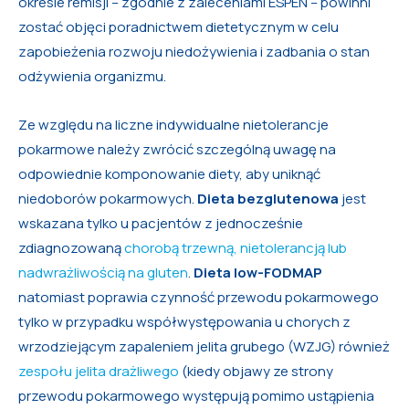
okresie remisji – zgodnie z zaleceniami ESPEN – powinni
zostać objęci poradnictwem dietetycznym w celu
zapobieżenia rozwoju niedożywienia i zadbania o stan
odżywienia organizmu.
Ze względu na liczne indywidualne nietolerancje
pokarmowe należy zwrócić szczególną uwagę na
odpowiednie komponowanie diety, aby uniknąć
niedoborów pokarmowych.
Dieta bezglutenowa
jest
wskazana tylko u pacjentów z jednocześnie
zdiagnozowaną
chorobą trzewną, nietolerancją lub
nadwrażliwością na gluten
.
Dieta low-FODMAP
natomiast poprawia czynność przewodu pokarmowego
tylko w przypadku współwystępowania u chorych z
wrzodziejącym zapaleniem jelita grubego (WZJG) również
zespołu jelita drażliwego
(kiedy objawy ze strony
przewodu pokarmowego występują pomimo ustąpienia