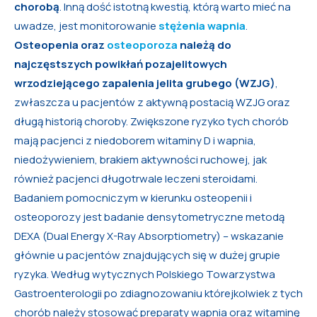
chorobą
. Inną dość istotną kwestią, którą warto mieć na
uwadze, jest monitorowanie
stężenia wapnia
.
Osteopenia oraz
osteoporoza
należą do
najczęstszych powikłań pozajelitowych
wrzodziejącego zapalenia jelita grubego (WZJG)
,
zwłaszcza u pacjentów z aktywną postacią WZJG oraz
długą historią choroby. Zwiększone ryzyko tych chorób
mają pacjenci z niedoborem witaminy D i wapnia,
niedożywieniem, brakiem aktywności ruchowej, jak
również pacjenci długotrwale leczeni steroidami.
Badaniem pomocniczym w kierunku osteopenii i
osteoporozy jest badanie densytometryczne metodą
DEXA (Dual Energy X-Ray Absorptiometry) – wskazanie
głównie u pacjentów znajdujących się w dużej grupie
ryzyka. Według wytycznych Polskiego Towarzystwa
Gastroenterologii po zdiagnozowaniu którejkolwiek z tych
chorób należy stosować preparaty wapnia oraz witaminę