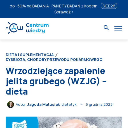
do
-50%
na BADANIA I PAKIETY BADAŃ z kodem:
SIEB26
Sprawdź ›
DIETA I SUPLEMENTACJA
DYSBIOZA, CHOROBY PRZEWODU POKARMOWEGO
Wrzodziejące zapalenie
jelita grubego (WZJG) –
dieta
6 grudnia 2023
Autor
Jagoda Matusiak
, dietetyk