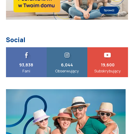
Social
93,838
6,044
19,600
Fani
Obserwujący
Subskrybujący