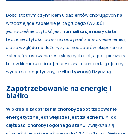
Dość istotnym czynnikiem u pacjentów chorujących na
wrzodziejące zapalenie jelita grubego (WZJG) i
jednocześnie otyłość jest
normalizacja masy ciała
.
Leczenie otyłości powinno odbywać się w okresie remisji,
ale ze względu na duże ryzyko niedoborów eksperci nie
zalecają stosowania restrykcyjnych diet, a jako pierwszy
krok w kierunku redukcji masy ciała rekomendują ujemny
wydatek energetyczny, czyli
aktywność fizyczną
.
Zapotrzebowanie na energię i
białko
W okresie zaostrzenia choroby zapotrzebowanie
energetyczne jest większe i jest zależne m.in. od
ciężkości choroby i ogólnego stanu.
Zwiększa się
również dzienną podaż białka do 1,2-1,5 g/kg mc. Większe