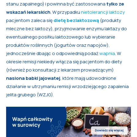
stanu zapalnego) i powinna być zastosowana
tylko ze
wskazań lekarskich
. W przypadku
nietolerancji laktozy
pacjentom zaleca się
dietę bezlaktozową
(produkty
mleczne bez laktozy), przyjmowanie enzymu laktazy do
ewentualnego posiłku laktozowego lub wybieranie
produktów roślinnych (jogurtów oraz napojów),
jednocześnie dbając o odpowiednią podaż
wapnia
. W
okresie remisji niekiedy włącza się pacjentom do diety
(również po konsultacji z lekarzem prowadzącym)
nasiona babki jajowatej
, które mają udowodnione
działanie w utrzymaniu remisji wrzodziejącego zapalenia
jelita grubego (WZJG).