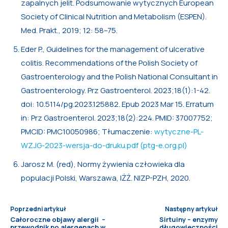
zapalnych jelit. Podsumowanie wytycznych European
Society of Clinical Nutrition and Metabolism (ESPEN).
Med. Prakt., 2019; 12: 58–75.
Eder P., Guidelines for the management of ulcerative
colitis. Recommendations of the Polish Society of
Gastroenterology and the Polish National Consultant in
Gastroenterology. Prz Gastroenterol. 2023;18(1):1-42.
doi: 10.5114/pg.2023.125882. Epub 2023 Mar 15. Erratum
in: Prz Gastroenterol. 2023;18(2):224. PMID: 37007752;
PMCID: PMC10050986; Tłumaczenie:
wytyczne-PL-
WZJG-2023-wersja-do-druku.pdf (ptg-e.org.pl)
Jarosz M. (red), Normy żywienia człowieka dla
populacji Polski, Warszawa, IŻŻ. NIZP-PZH, 2020.
Poprzedni artykuł
Następny artykuł
Całoroczne objawy alergii –
Sirtuiny – enzymy
przewodnik po alergenach w
długowieczności