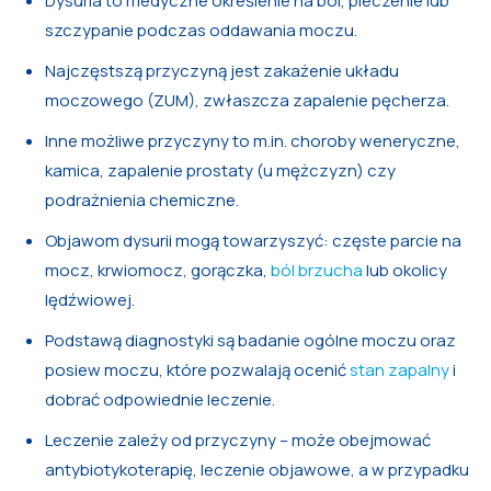
Dysuria to medyczne określenie na ból, pieczenie lub
szczypanie podczas oddawania moczu.
Najczęstszą przyczyną jest zakażenie układu
moczowego (ZUM), zwłaszcza zapalenie pęcherza.
Inne możliwe przyczyny to m.in. choroby weneryczne,
kamica, zapalenie prostaty (u mężczyzn) czy
podrażnienia chemiczne.
Objawom dysurii mogą towarzyszyć: częste parcie na
mocz, krwiomocz, gorączka,
ból brzucha
lub okolicy
lędźwiowej.
Podstawą diagnostyki są badanie ogólne moczu oraz
posiew moczu, które pozwalają ocenić
stan zapalny
i
dobrać odpowiednie leczenie.
Leczenie zależy od przyczyny – może obejmować
antybiotykoterapię, leczenie objawowe, a w przypadku