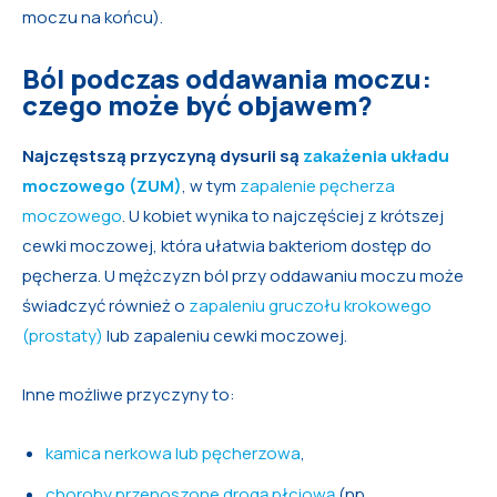
moczu na końcu).
Ból podczas oddawania moczu:
czego może być objawem?
Najczęstszą przyczyną dysurii są
zakażenia układu
moczowego (ZUM)
, w tym
zapalenie pęcherza
moczowego
. U kobiet wynika to najczęściej z krótszej
cewki moczowej, która ułatwia bakteriom dostęp do
pęcherza. U mężczyzn ból przy oddawaniu moczu może
świadczyć również o
zapaleniu gruczołu krokowego
(prostaty)
lub zapaleniu cewki moczowej.
Inne możliwe przyczyny to:
kamica nerkowa lub pęcherzowa
,
choroby przenoszone drogą płciową
(np.