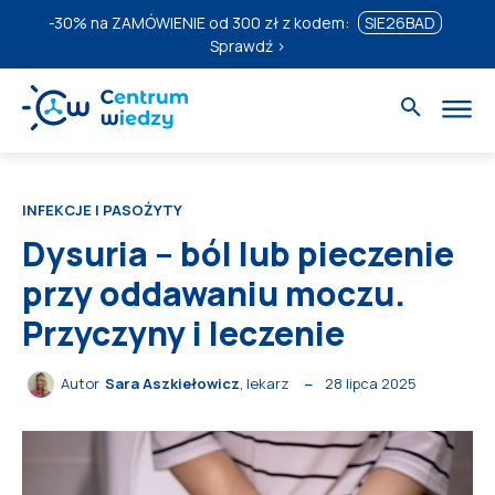
-30%
na ZAMÓWIENIE od 300 zł z kodem:
SIE26BAD
Sprawdź ›
INFEKCJE I PASOŻYTY
Dysuria – ból lub pieczenie
przy oddawaniu moczu.
Przyczyny i leczenie
28 lipca 2025
Autor
Sara Aszkiełowicz
, lekarz