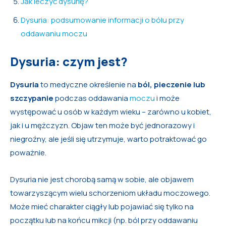
Jak leczyć dysurię?
Dysuria: podsumowanie informacji o bólu przy
oddawaniu moczu
Dysuria: czym jest?
Dysuria
to medyczne określenie na
ból, pieczenie lub
szczypanie
podczas oddawania
moczu
i może
występować u osób w każdym wieku – zarówno u kobiet,
jak i u mężczyzn. Objaw ten może być jednorazowy i
niegroźny, ale jeśli się utrzymuje, warto potraktować go
poważnie.
Dysuria nie jest chorobą samą w sobie, ale objawem
towarzyszącym wielu schorzeniom układu moczowego.
Może mieć charakter ciągły lub pojawiać się tylko na
początku lub na końcu mikcji (np. ból przy oddawaniu