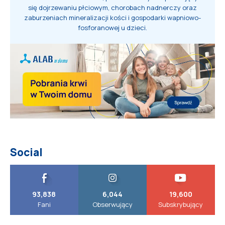
się dojrzewaniu płciowym, chorobach nadnerczy oraz
zaburzeniach mineralizacji kości i gospodarki wapniowo-
fosforanowej u dzieci.
Social
93,838
6,044
19,600
Fani
Obserwujący
Subskrybujący