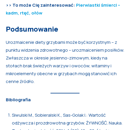
>> To może Cię zainteresować:
Pierwiastki śmierci –
kadm, rtęć, ołów
Podsumowanie
Urozmaicenie diety grzybami może być korzystnym – z
punktu widzenia zdrowotnego – urozmaiceniem posiłków.
Zwłaszcza w okresie jesienno-zimowym, kiedy na
stołach brak świeżych warzyw i owoców, witaminy i
mikroelementy obecne w grzybach mogą stanowić ich
cenne źródło.
Bibliografia
Siwulski M., Sobieralski K., Sas-Golak I.: Wartość
odżywcza i prozdrowotna grzybów. ŻYWNOŚĆ. Nauka.