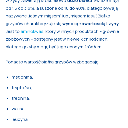
Grzyby zawierają stosunkowo
dużo białka
. Świeże mają
od 1,5 do 3,6%, a suszone od 10 do 40%, dlatego bywają
nazywane „leśnym mięsem” lub „mięsem lasu”. Białko
grzybów charakteryzuje się
wysoką zawartością lizyny
.
Jest to
aminokwas
, który w innych produktach – głównie
zbożowych – dostępny jest w niewielkich ilościach,
dlatego grzyby mogą być jego cennym źródłem.
Ponadto wartość białka grzybów wzbogacają:
metionina,
tryptofan,
treonina,
walina,
leucyna,