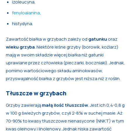
izoleucyna,
fenyloalanina
,
histydyna.
Zawartość białka w grzybach zależy od
gatunku
oraz
wieku grzyba
. Niektóre leśne grzyby (borowik, koźlarz)
mają w swoim składzie więcej białka niż gatunki
uprawiane przez człowieka (pieczarki, boczniaki). Jednak,
pomimo wartościowego składu aminokwasów,
przyswajalność białka z grzybów jest niższa niż z roślin.
Tłuszcze w grzybach
Grzyby zawierają
małą ilość tłuszczów
. Jest ich 0,4-0,8 g
w 100 g świeżych grzybów, czyli 2-8% w suchej masie. Aż
70-90% to kwasy tłuszczowe nienasycone (NNKT) w tym
kwas oleinowy i linolenowy. Jednak niska zawartość