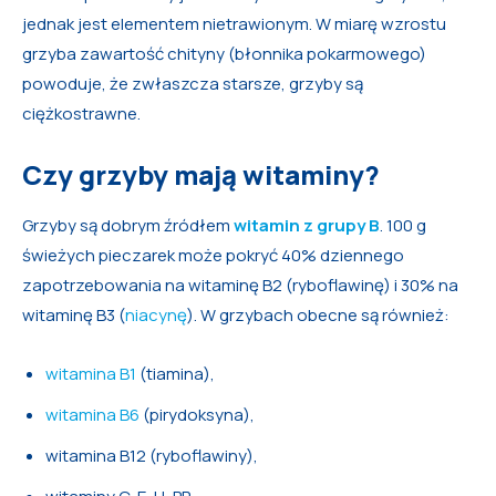
jednak jest elementem nietrawionym. W miarę wzrostu
grzyba zawartość chityny (błonnika pokarmowego)
powoduje, że zwłaszcza starsze, grzyby są
ciężkostrawne.
Czy grzyby mają witaminy?
Grzyby są dobrym źródłem
witamin z grupy B
. 100 g
świeżych pieczarek może pokryć 40% dziennego
zapotrzebowania na witaminę B2 (ryboflawinę) i 30% na
witaminę B3 (
niacynę
). W grzybach obecne są również:
witamina B1
(tiamina),
witamina B6
(pirydoksyna),
witamina B12 (ryboflawiny),