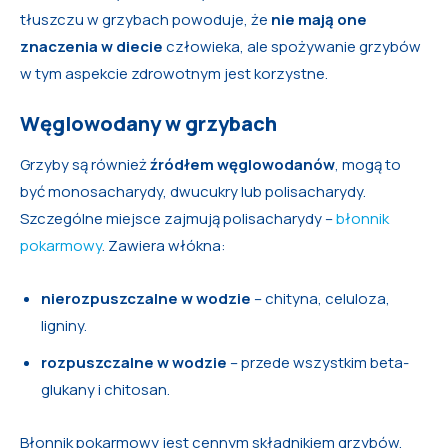
tłuszczu w grzybach powoduje, że
nie mają one
znaczenia w diecie
człowieka, ale spożywanie grzybów
w tym aspekcie zdrowotnym jest korzystne.
Węglowodany w grzybach
Grzyby są również
źródłem węglowodanów
, mogą to
być monosacharydy, dwucukry lub polisacharydy.
Szczególne miejsce zajmują polisacharydy –
błonnik
pokarmowy
. Zawiera włókna:
nierozpuszczalne w wodzie
– chityna, celuloza,
ligniny.
rozpuszczalne w wodzie
– przede wszystkim beta-
glukany i chitosan.
Błonnik pokarmowy jest cennym składnikiem grzybów,