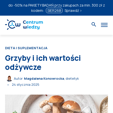
do
-50%
na PAKIETY BADAŃ przy zakupach za min. 300 zł z
kodem:
SIER26B
Sprawdź ›
DIETA I SUPLEMENTACJA
Grzyby i ich wartości
odżywcze
Autor
Magdalena Konowrocka
, dietetyk
24 stycznia 2025