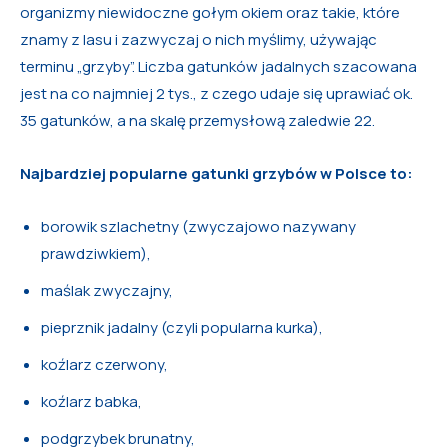
organizmy niewidoczne gołym okiem oraz takie, które
znamy z lasu i zazwyczaj o nich myślimy, używając
terminu „grzyby”. Liczba gatunków jadalnych szacowana
jest na co najmniej 2 tys., z czego udaje się uprawiać ok.
35 gatunków, a na skalę przemysłową zaledwie 22.
Najbardziej popularne gatunki grzybów w Polsce to:
borowik szlachetny (zwyczajowo nazywany
prawdziwkiem),
maślak zwyczajny,
pieprznik jadalny (czyli popularna kurka),
koźlarz czerwony,
koźlarz babka,
podgrzybek brunatny,