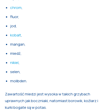
chrom
,
fluor,
jod,
kobalt
,
mangan,
miedź,
nikiel
,
selen,
molibden.
Zawartość miedzi jest wysoka w takich grzybach
uprawnych jak boczniaki, natomiast borowik, koźlarz i
kurki bogate są w potas.