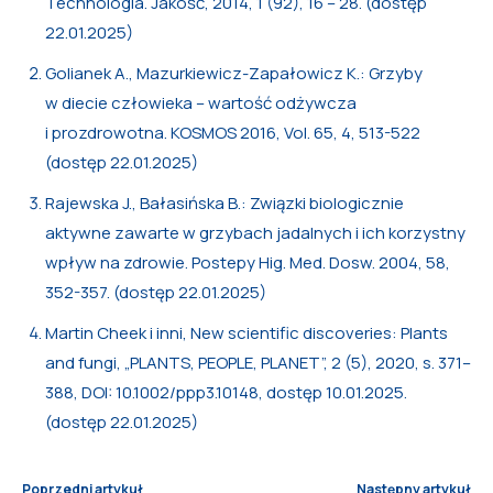
Technologia. Jakość, 2014, 1 (92), 16 – 28. (dostęp
22.01.2025)
Golianek A., Mazurkiewicz-Zapałowicz K.: Grzyby
w diecie człowieka – wartość odżywcza
i prozdrowotna. KOSMOS 2016, Vol. 65, 4, 513-522
(dostęp 22.01.2025)
Rajewska J., Bałasińska B.: Związki biologicznie
aktywne zawarte w grzybach jadalnych i ich korzystny
wpływ na zdrowie. Postepy Hig. Med. Dosw. 2004, 58,
352-357. (dostęp 22.01.2025)
Martin Cheek i inni, New scientific discoveries: Plants
and fungi, „PLANTS, PEOPLE, PLANET”, 2 (5), 2020, s. 371–
388, DOI: 10.1002/ppp3.10148, dostęp 10.01.2025.
(dostęp 22.01.2025)
Poprzedni artykuł
Następny artykuł