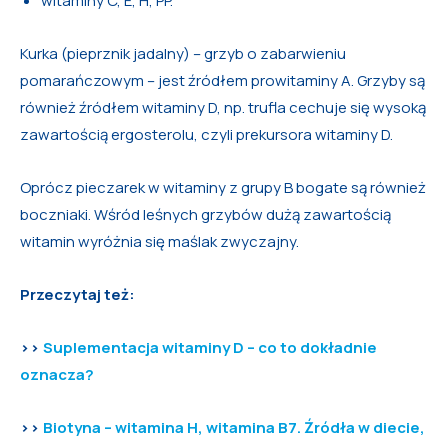
witaminy C, E, H, PP.
Kurka (pieprznik jadalny) – grzyb o zabarwieniu
pomarańczowym – jest źródłem prowitaminy A. Grzyby są
również źródłem witaminy D, np. trufla cechuje się wysoką
zawartością ergosterolu, czyli prekursora witaminy D.
Oprócz pieczarek w witaminy z grupy B bogate są również
boczniaki. Wśród leśnych grzybów dużą zawartością
witamin wyróżnia się maślak zwyczajny.
Przeczytaj też:
>>
Suplementacja witaminy D – co to dokładnie
oznacza?
>>
Biotyna – witamina H, witamina B7. Źródła w diecie,