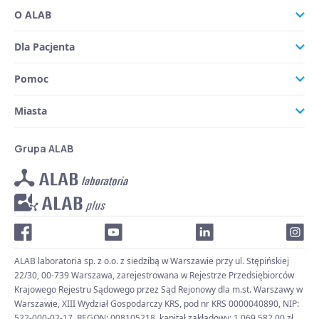
O ALAB
Dla Pacjenta
Pomoc
Miasta
Grupa ALAB
ALAB laboratoria sp. z o.o. z siedzibą w Warszawie przy ul. Stępińskiej
22/30, 00-739 Warszawa, zarejestrowana w Rejestrze Przedsiębiorców
Krajowego Rejestru Sądowego przez Sąd Rejonowy dla m.st. Warszawy w
Warszawie, XIII Wydział Gospodarczy KRS, pod nr KRS 0000040890, NIP:
522-000-02-17, REGON: 008105218, kapitał zakładowy: 1 069 582,00 zł.,