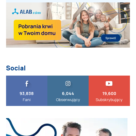
Social
93,838
6,044
19,600
Fani
Obserwujący
Subskrybujący