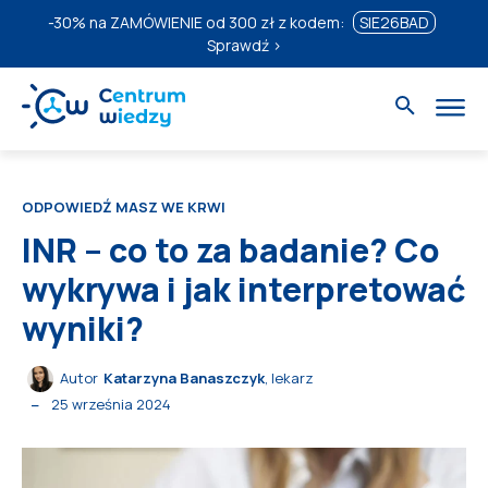
-30%
na ZAMÓWIENIE od 300 zł z kodem:
SIE26BAD
Sprawdź ›
ODPOWIEDŹ MASZ WE KRWI
INR – co to za badanie? Co
wykrywa i jak interpretować
wyniki?
Autor
Katarzyna Banaszczyk
, lekarz
25 września 2024