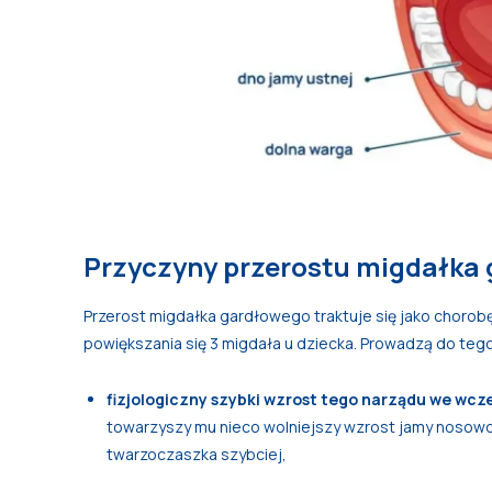
Przyczyny przerostu migdałka 
Przerost migdałka gardłowego traktuje się jako chorobę
powiększania się 3 migdała u dziecka. Prowadzą do teg
fizjologiczny szybki wzrost tego narządu we wcz
towarzyszy mu nieco wolniejszy wzrost jamy nosowo-g
twarzoczaszka szybciej,