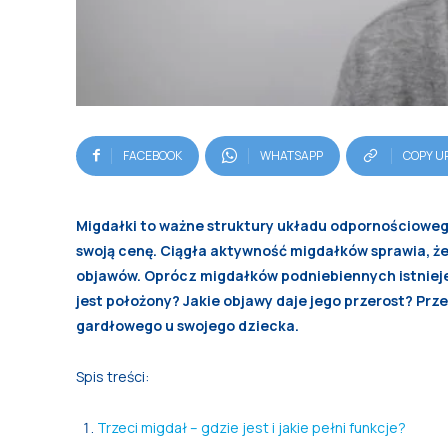
FACEBOOK
WHATSAPP
COPY U
Migdałki to ważne struktury układu odpornościoweg
swoją cenę. Ciągła aktywność migdałków sprawia, ż
objawów. Oprócz migdałków podniebiennych istnieje 
jest położony? Jakie objawy daje jego przerost? Prz
gardłowego u swojego dziecka.
Spis treści:
Trzeci migdał – gdzie jest i jakie pełni funkcje?