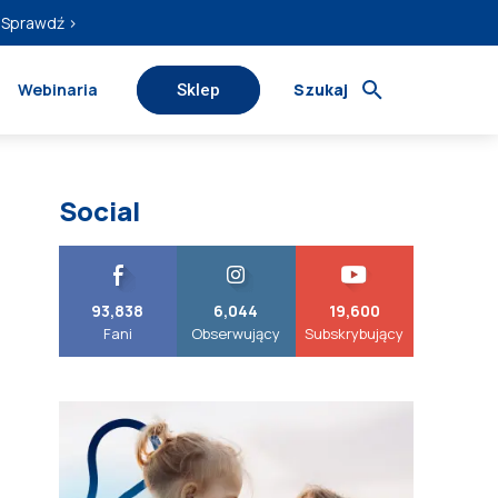
Sprawdź ›
Webinaria
Szukaj
Sklep
Social
93,838
6,044
19,600
Fani
Obserwujący
Subskrybujący