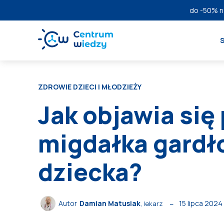
do
-50%
n
ZDROWIE DZIECI I MŁODZIEŻY
Jak objawia się
migdałka gardł
dziecka?
15 lipca 2024
Autor
Damian Matusiak
, lekarz