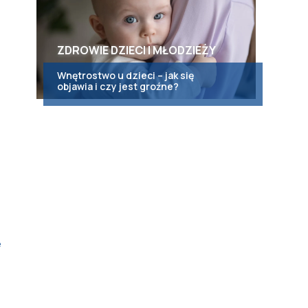
ZDROWIE DZIECI I MŁODZIEŻY
Wnętrostwo u dzieci – jak się
objawia i czy jest groźne?
e
h