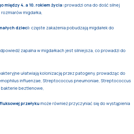
między 4. a 10. rokiem życia:
prowadzi ona do dość silnej
i rozmiarów migdałka,
małych dzieci:
częste zakażenia pobudzają migdałek do
powiedź zapalna w migdałkach jest silniejsza, co prowadzi do
bakteryjne ułatwiają kolonizację przez patogeny, prowadząc do
Haemophilus influenzae, Streptococcus pneumoniae, Streptococcus
 bakterie beztlenowe,
fluksowej przełyku
może również przyczyniać się do wystąpienia