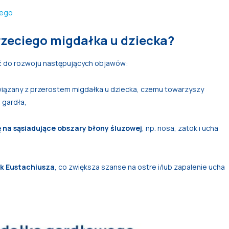
wego
rzeciego migdałka u dziecka?
ć do rozwoju następujących objawów:
iązany z przerostem migdałka u dziecka, czemu towarzyszy
i gardła,
ę na sąsiadujące obszary błony śluzowej
, np. nosa, zatok i ucha
ek Eustachiusza
, co zwiększa szanse na ostre i/lub zapalenie ucha