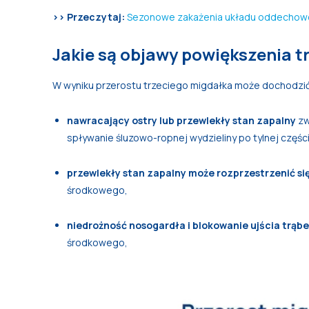
>> Przeczytaj:
Sezonowe zakażenia układu oddecho
Jakie są objawy powiększenia t
W wyniku przerostu trzeciego migdałka może dochodzi
nawracający ostry lub przewlekły stan zapalny
zw
spływanie śluzowo-ropnej wydzieliny po tylnej częśc
przewlekły stan zapalny może rozprzestrzenić si
środkowego,
niedrożność nosogardła i blokowanie ujścia trąb
środkowego,