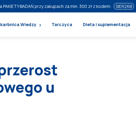
a PAKIETY BADAŃ przy zakupach za min. 300 zł z kodem:
SIER26B
Skarbnica Wiedzy
Tarczyca
Dieta i suplementacja
 przerost
owego u