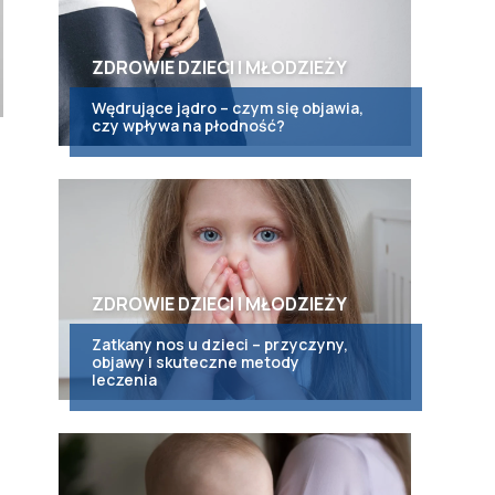
ZDROWIE DZIECI I MŁODZIEŻY
Wędrujące jądro – czym się objawia,
czy wpływa na płodność?
ZDROWIE DZIECI I MŁODZIEŻY
Zatkany nos u dzieci – przyczyny,
objawy i skuteczne metody
leczenia