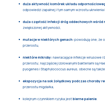
duża aktywność komórek układu odpornościowego 
odpowiedzi zapalnej i tym samym wzrostu ukrwienia 
duża częstość infekcji dróg oddechowych wśród 
zwiększonej aktywności,
mutacje w niektórych genach:
powodują one, że od
przerostu,
niektóre mikroby:
nawracające infekcje wirusowe i 
przerostu; najczęściej izolowanymi bakteriami są 
pyogenes i Staphylococcus aureus, obecne są także
ekspozycja na sok żołądkowy podczas choroby re
przerostu migdałka,
kolejnym czynnikiem ryzyka jest
bierne palenie
.