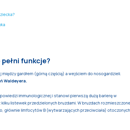
dziecka?
yka
e pełni funkcje?
j między gardłem (górną częścią) a wejściem do nosogardzieli.
eń Waldeyera.
odpowiedzi immunologicznej i stanowi pierwszą dużą barierę w
 z kilku listewek przedzielonych bruzdami. W bruzdach rozmieszczon
o, głównie limfocytów B (wytwarzających przeciwciała) otoczonyc