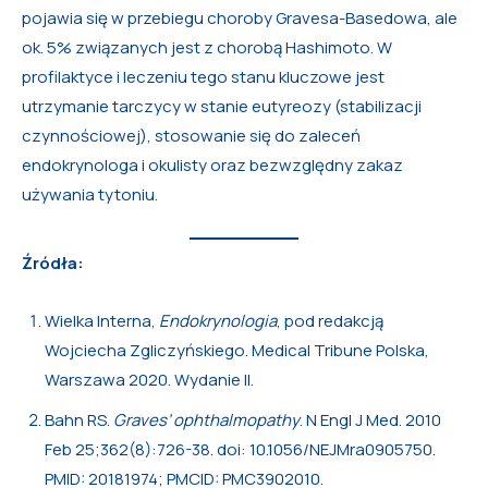
pojawia się w przebiegu choroby Gravesa-Basedowa, ale
ok. 5% związanych jest z chorobą Hashimoto. W
profilaktyce i leczeniu tego stanu kluczowe jest
utrzymanie tarczycy w stanie eutyreozy (stabilizacji
czynnościowej), stosowanie się do zaleceń
endokrynologa i okulisty oraz bezwzględny zakaz
używania tytoniu.
Źródła:
Wielka Interna,
Endokrynologia
, pod redakcją
Wojciecha Zgliczyńskiego. Medical Tribune Polska,
Warszawa 2020. Wydanie II.
Bahn RS.
Graves’ ophthalmopathy
. N Engl J Med. 2010
Feb 25;362(8):726-38. doi: 10.1056/NEJMra0905750.
PMID: 20181974; PMCID: PMC3902010.