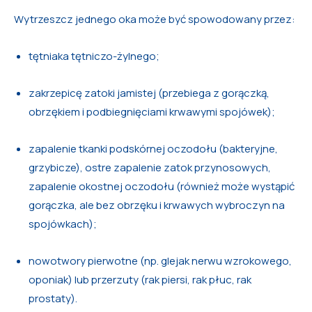
Wytrzeszcz jednego oka może być spowodowany przez:
tętniaka tętniczo-żylnego;
zakrzepicę zatoki jamistej (przebiega z gorączką,
obrzękiem i podbiegnięciami krwawymi spojówek);
zapalenie tkanki podskórnej oczodołu (bakteryjne,
grzybicze), ostre zapalenie zatok przynosowych,
zapalenie okostnej oczodołu (również może wystąpić
gorączka, ale bez obrzęku i krwawych wybroczyn na
spojówkach);
nowotwory pierwotne (np. glejak nerwu wzrokowego,
oponiak) lub przerzuty (rak piersi, rak płuc, rak
prostaty).