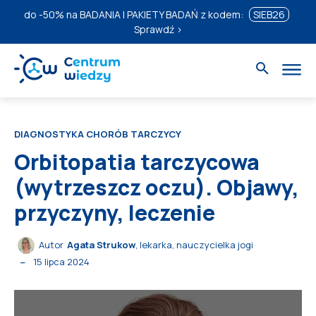
do
-50%
na BADANIA I PAKIETY BADAŃ z kodem:
SIEB26
Sprawdź ›
DIAGNOSTYKA CHORÓB TARCZYCY
Orbitopatia tarczycowa
(wytrzeszcz oczu). Objawy,
przyczyny, leczenie
Autor
Agata Strukow
, lekarka, nauczycielka jogi
15 lipca 2024