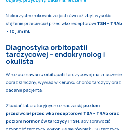
objawy, przyczyny, badania, leczenie
Niekorzystne rokowniczo jest również zbyt wysokie
stężenie przeciwciał przeciwko receptorowi
TSH – TRAb
> 10 j.m/ml.
Diagnostyka orbitopatii
tarczycowej – endokrynolog i
okulista
W rozpoznawaniu orbitopatii tarczycowej ma znaczenie
obraz kliniczny, wywiad w kierunku chorób tarczycy oraz
badanie pacjenta.
Z badań laboratoryjnych oznacza się
poziom
przeciwciał przeciwko receptorowi TSA – TRAb oraz
poziom hormonów tarczycy i TSH
, aby sprawdzić
czynność tarczycy. Wykonuje się również USG tarczycy.