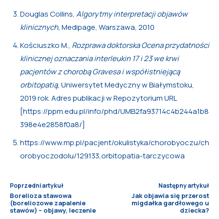
Douglas Collins,
Algorytmy interpretacji objawów
klinicznych,
Medipage, Warszawa, 2010
Kościuszko M.,
Rozprawa doktorska Ocena przydatności
klinicznej oznaczania interleukin 17 i 23 we krwi
pacjentów z chorobą Gravesa i współistniejącą
orbitopatią
, Uniwersytet Medyczny w Białymstoku,
2019 rok. Adres publikacji w Repozytorium URL
[https://ppm.edu.pl/info/phd/UMB2fa93714c4b244a1b8
398e4e2858f0a8/]
https://www.mp.pl/pacjent/okulistyka/chorobyoczu/ch
orobyoczodolu/129133,orbitopatia-tarczycowa
Poprzedni artykuł
Następny artykuł
Borelioza stawowa
Jak objawia się przerost
(boreliozowe zapalenie
migdałka gardłowego u
stawów) – objawy, leczenie
dziecka?