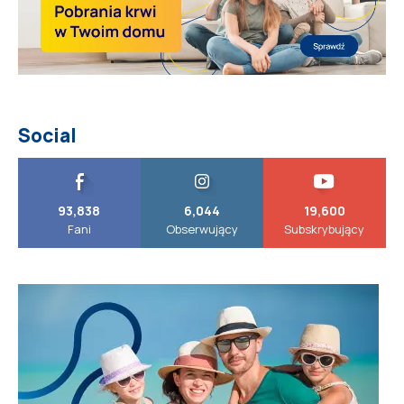
Social
93,838
6,044
19,600
Fani
Obserwujący
Subskrybujący