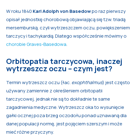
W roku 1840
Karl Adolph von Basedow
po raz pierwszy
opisał jednostkę chorobową objawiającą się tzw. triadą
mersemburską, czyli wytrzeszczem oczu, powiększeniem
tarczycy i tachykardią. Dlatego współcześnie mówimy o
chorobie Graves-Basedowa
.
Orbitopatia tarczycowa, inaczej
wytrzeszcz oczu – czym jest?
Termin wytrzeszcz oczu (łac.
exophthalmus
) jest często
używany zamiennie z określeniem orbitopatii
tarczycowej, jednak nie są to dokładnie te same
zagadnienia medyczne. Wytrzeszcz oka to wysunięcie
gałki ocznej poza brzeg oczodołu ponad uznawaną dla
danej populacji normę, jest pojęciem szerszym i może
mieć różne przyczyny.