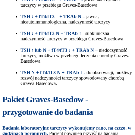
tarczycy w przebiegu Graves-Basedowa
TSH ↓ + fT4/fT3 ↑ + TRAb N –
jawna,
nieautoimmunologiczna, nadczynność tarczycy
TSH ↓ + fT4/fT3 N + TRAb ↑ -
subkliniczna
nadczynność tarczycy w przebiegu Graves-Basedowa
TSH ↑ lub N + fT4/fT3 ↓ + TRAb N –
niedoczynność
tarczycy, możliwa w przebiegu leczenia choroby Graves-
Basedowa
TSH N + fT4/fT3 N + TRAb ↑ -
do obserwacji, możliwy
rozwój nadczynności tarczycy spowodowany chorobą
Gravea-Basedowa.
Pakiet Graves-Basedow -
przygotowanie do badania
Badania laboratoryjne tarczycy wykonujemy rano, na czczo, w
godzinach porannych.
Pacjent powinien przyjść na badania