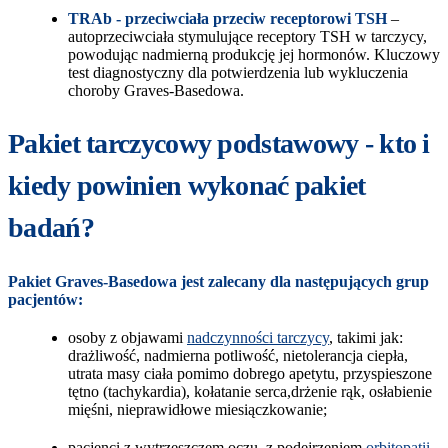
TRAb - przeciwciała przeciw receptorowi TSH
–
autoprzeciwciała stymulujące receptory TSH w tarczycy,
powodując nadmierną produkcję jej hormonów. Kluczowy
test diagnostyczny dla potwierdzenia lub wykluczenia
choroby Graves‑Basedowa.
Pakiet tarczycowy podstawowy - kto i
kiedy powinien wykonać pakiet
badań?
Pakiet Graves‑Basedowa jest zalecany dla następujących grup
pacjentów:
osoby z objawami
nadczynności tarczycy
, takimi jak:
drażliwość, nadmierna potliwość, nietolerancja ciepła,
utrata masy ciała pomimo dobrego apetytu, przyspieszone
tętno (tachykardia), kołatanie serca,drżenie rąk, osłabienie
mięśni, nieprawidłowe miesiączkowanie;
pacjenci z wytrzeszczem oczu, z podejrzeniem
orbitopatii