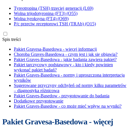
Tyreotropina (TSH) trzeciej generacji (L69)
Wolna trijodotyronina (FT3) (O55)
Wolna tyroksyna (FT4) (O69)
P/c przeciw receptorowi TSH (TRAb) (O15)
Spis treści
Pakiet Gravesa-Basedowa - więcej informacji
Choroba Graves-Basedowa - czym jest i jak się objawia?
Pakiet Graves-Basedowa - jakie badania zawiera pakiet?
Pakiet tarczycowy podstawowy - kto i kiedy powinien
wykonać pakiet badań?
Pakiet Graves-Basedowa - normy i uproszczona interpretacja
wyników
Sugerowane przyczyny odchyleń od normy kilku parametrów
– diagnostyka różnicowa
Pakiet Graves-Basedow - przygotowanie do badania
Dodatkowe przygotowanie
Pakiet Graves-Basedow - co może mieć wpływ na wyniki?
Pakiet Gravesa-Basedowa - więcej