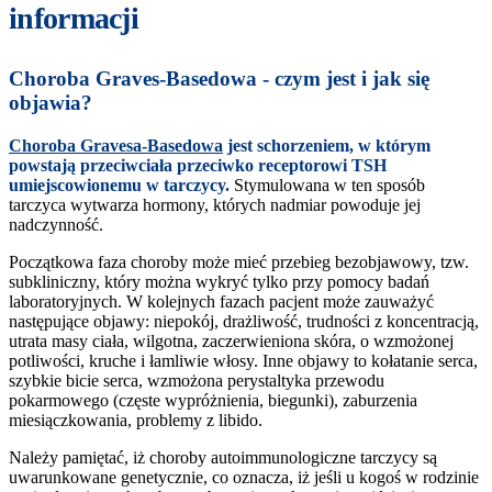
informacji
Choroba Graves-Basedowa - czym jest i jak się
objawia?
Choroba Gravesa-Basedowa
jest schorzeniem, w którym
powstają przeciwciała przeciwko receptorowi TSH
umiejscowionemu w tarczycy.
Stymulowana w ten sposób
tarczyca wytwarza hormony, których nadmiar powoduje jej
nadczynność.
Początkowa faza choroby może mieć przebieg bezobjawowy, tzw.
subkliniczny, który można wykryć tylko przy pomocy badań
laboratoryjnych. W kolejnych fazach pacjent może zauważyć
następujące objawy: niepokój, drażliwość, trudności z koncentracją,
utrata masy ciała, wilgotna, zaczerwieniona skóra, o wzmożonej
potliwości, kruche i łamliwie włosy. Inne objawy to kołatanie serca,
szybkie bicie serca, wzmożona perystaltyka przewodu
pokarmowego (częste wypróżnienia, biegunki), zaburzenia
miesiączkowania, problemy z libido.
Należy pamiętać, iż choroby autoimmunologiczne tarczycy są
uwarunkowane genetycznie, co oznacza, iż jeśli u kogoś w rodzinie