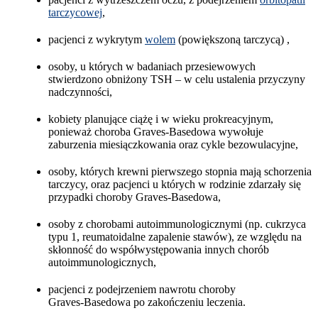
tarczycowej
,
pacjenci z wykrytym
wolem
(powiększoną tarczycą) ,
osoby, u których w badaniach przesiewowych
stwierdzono obniżony TSH – w celu ustalenia przyczyny
nadczynności,
kobiety planujące ciążę i w wieku prokreacyjnym,
ponieważ choroba Graves-Basedowa wywołuje
zaburzenia miesiączkowania oraz cykle bezowulacyjne,
osoby, których krewni pierwszego stopnia mają schorzenia
tarczycy, oraz pacjenci u których w rodzinie zdarzały się
przypadki choroby Graves-Basedowa,
osoby z chorobami autoimmunologicznymi (np. cukrzyca
typu 1, reumatoidalne zapalenie stawów), ze względu na
skłonność do współwystępowania innych chorób
autoimmunologicznych,
pacjenci z podejrzeniem nawrotu choroby
Graves‑Basedowa po zakończeniu leczenia.