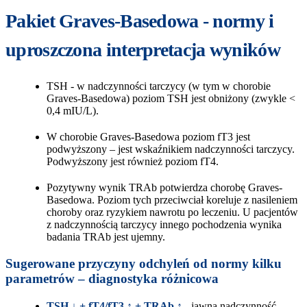
Pakiet Graves-Basedowa - normy i
uproszczona interpretacja wyników
TSH - w nadczynności tarczycy (w tym w chorobie
Graves‑Basedowa) poziom TSH jest obniżony (zwykle <
0,4 mIU/L).
W chorobie Graves‑Basedowa poziom fT3 jest
podwyższony – jest wskaźnikiem nadczynności tarczycy.
Podwyższony jest również poziom fT4.
Pozytywny wynik TRAb potwierdza chorobę Graves-
Basedowa. Poziom tych przeciwciał koreluje z nasileniem
choroby oraz ryzykiem nawrotu po leczeniu. U pacjentów
z nadczynnością tarczycy innego pochodzenia wynika
badania TRAb jest ujemny.
Sugerowane przyczyny odchyleń od normy kilku
parametrów – diagnostyka różnicowa
TSH ↓ + fT4/fT3 ↑ + TRAb ↑ -
jawna nadczynność