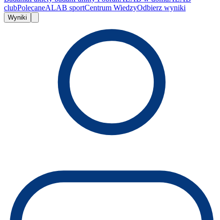
club
Polecane
ALAB sport
Centrum Wiedzy
Odbierz wyniki
Wyniki