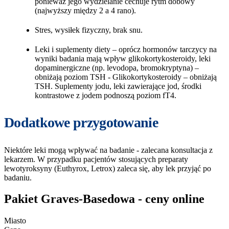
ponieważ jego wydzielanie cechuje rytm dobowy
(najwyższy między 2 a 4 rano).
Stres, wysiłek fizyczny, brak snu.
Leki i suplementy diety – oprócz hormonów tarczycy na
wyniki badania mają wpływ glikokortykosteroidy, leki
dopaminergiczne (np. levodopa, bromokryptyna) –
obniżają poziom TSH - Glikokortykosteroidy – obniżają
TSH. Suplementy jodu, leki zawierające jod, środki
kontrastowe z jodem podnoszą poziom fT4.
Dodatkowe przygotowanie
Niektóre leki mogą wpływać na badanie - zalecana konsultacja z
lekarzem. W przypadku pacjentów stosujących preparaty
lewotyroksyny (Euthyrox, Letrox) zaleca się, aby lek przyjąć po
badaniu.
Pakiet Graves-Basedowa - ceny online
Miasto