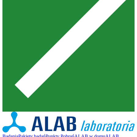
Badania
Pakiety badań
Punkty Pobrań
ALAB w domu
ALAB