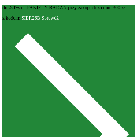
do
-50%
na PAKIETY BADAŃ przy zakupach za min. 300 zł
z kodem:
SIER26B
Sprawdź