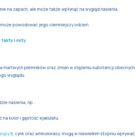
wnie na zapach, ale może także wpłynąć na wygląd nasienia,
o może powodować jego ciemniejszy odcień.
fakty i mity
 martwych plemników oraz zmian w stężeniu substancji obecnych
jego wyglądu.
e nasienia, np.:
na kolor i gęstość ejakulatu,
grupy B
, cynk oraz aminokwasy, mogą w niewielkim stopniu wpływać