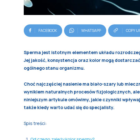
FACEBOOK
WHATSAPP
COPY U
Sperma jest istotnym elementem układu rozrodczego
Jej jakość, konsystencja oraz kolor mogą dostarcza
ogólnego stanu organizmu.
Choć najczęściej nasienie ma biało-szary lub mleczn
wynikiem naturalnych procesów fizjologicznych, a
niniejszym artykule omówimy, jakie czynniki wpływają
także kiedy warto udać się do specjalisty.
Spis treści:
Od czego zależy kolor spermy?