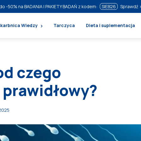
do
-50%
na BADANIA I PAKIETY BADAŃ z kodem:
SIEB26
Sprawdź 
Skarbnica Wiedzy
Tarczyca
Dieta i suplementacja
od czego
st prawidłowy?
 2025