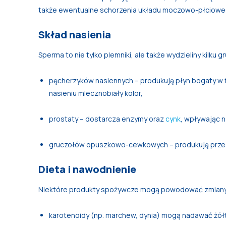
także ewentualne schorzenia układu moczowo-płciowe
Skład nasienia
Sperma to nie tylko plemniki, ale także wydzieliny kilku 
pęcherzyków nasiennych – produkują płyn bogaty w f
nasieniu mlecznobiały kolor,
prostaty – dostarcza enzymy oraz
cynk
, wpływając n
gruczołów opuszkowo-cewkowych – produkują przezr
Dieta i nawodnienie
Niektóre produkty spożywcze mogą powodować zmiany 
karotenoidy (np. marchew, dynia) mogą nadawać żół