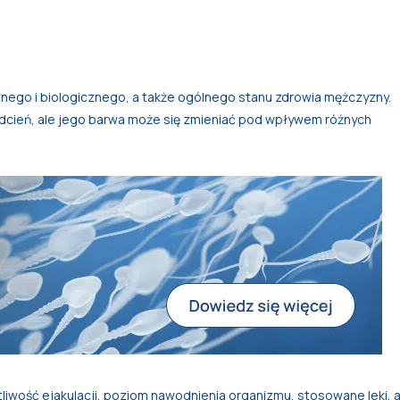
znego i biologicznego, a także ogólnego stanu zdrowia mężczyzny.
 odcień, ale jego barwa może się zmieniać pod wpływem różnych
totliwość ejakulacji, poziom nawodnienia organizmu, stosowane leki, 