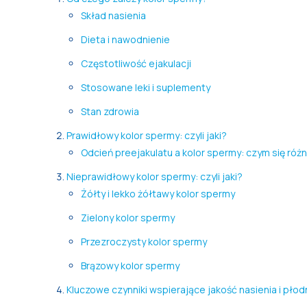
Skład nasienia
Dieta i nawodnienie
Częstotliwość ejakulacji
Stosowane leki i suplementy
Stan zdrowia
Prawidłowy kolor spermy: czyli jaki?
Odcień preejakulatu a kolor spermy: czym się różn
Nieprawidłowy kolor spermy: czyli jaki?
Żółty i lekko żółtawy kolor spermy
Zielony kolor spermy
Przezroczysty kolor spermy
Brązowy kolor spermy
Kluczowe czynniki wspierające jakość nasienia i pł