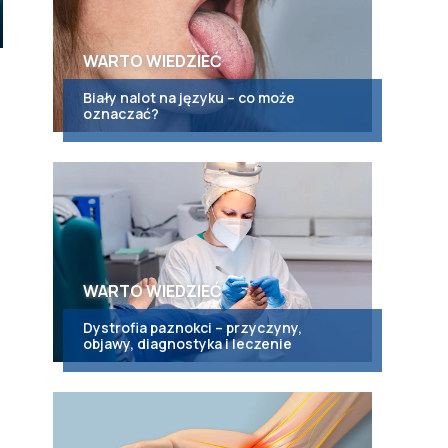
WARTO WIEDZIEĆ
Biały nalot na języku – co może
oznaczać?
WARTO WIEDZIEĆ
Dystrofia paznokci – przyczyny,
objawy, diagnostyka i leczenie