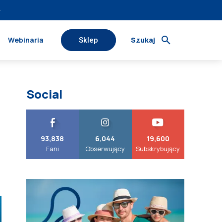
›
Webinaria
Szukaj
Sklep
Social
93,838
6,044
19,600
Fani
Obserwujący
Subskrybujący