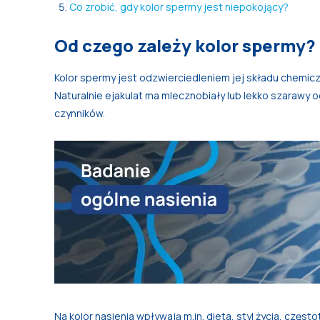
Co zrobić, gdy kolor spermy jest niepokojący?
Od czego zależy kolor spermy?
Kolor spermy jest odzwierciedleniem jej składu chemic
Naturalnie ejakulat ma mlecznobiały lub lekko szarawy
czynników.
Na kolor nasienia wpływają m.in. dieta, styl życia, częs