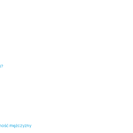
i?
odność mężczyzny