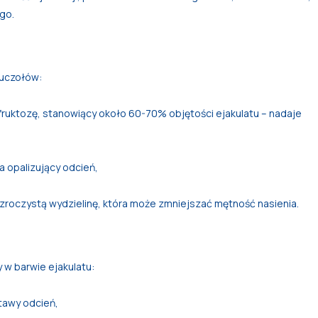
go.
gruczołów:
ruktozę, stanowiący około 60-70% objętości ejakulatu – nadaje
a opalizujący odcień,
oczystą wydzielinę, która może zmniejszać mętność nasienia.
w barwie ejakulatu:
tawy odcień,