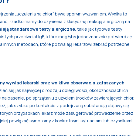
or?
rzenia „uczulenia na chlor” bywa sporym wyzwaniem. Wynika to
iano, rzadko mamy do czynienia z klasyczną reakcją alergiczną na
tnieją standardowe testy alergiczne
, takie jak typowe testy
stych przeciwciał IgE, które mogłyby jednoznacznie potwierdzić
m na innych metodach, które pozwalają lekarzowi zebrać potrzebne
y wywiad lekarski oraz wnikliwa obserwacja zgłaszanych
ieć się jak najwięcej o rodzaju dolegliwości, okolicznościach ich
e na basenie, po sprzątaniu z użyciem środków zawierających chlor,
eż, jak szybko po kontakcie z podejrzaną substancją objawy się
niektórych przypadkach lekarz może zasugerować prowadzenie przez
jniej powiązać symptomy z konkretnymi sytuacjami lub czynnikami.