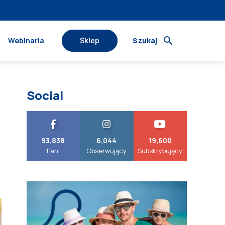
›
Webinaria
Szukaj
Sklep
Social
93,838
6,044
19,600
Fani
Obserwujący
Subskrybujący