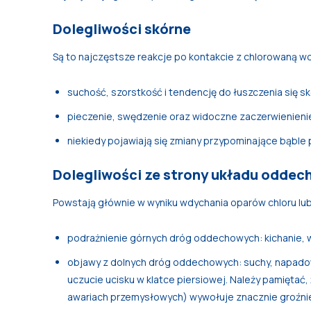
Dolegliwości skórne
Są to najczęstsze reakcje po kontakcie z chlorowaną w
suchość, szorstkość i tendencję do łuszczenia się sk
pieczenie, swędzenie oraz widoczne zaczerwienienie
niekiedy pojawiają się zmiany przypominające bąble
Dolegliwości ze strony układu odde
Powstają głównie w wyniku wdychania oparów chloru lu
podrażnienie górnych dróg oddechowych: kichanie, wo
objawy z dolnych dróg oddechowych: suchy, napadow
uczucie ucisku w klatce piersiowej. Należy pamiętać
awariach przemysłowych) wywołuje znacznie groźnie