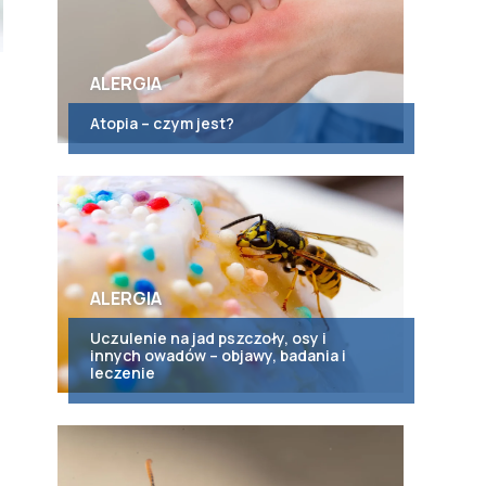
ALERGIA
Atopia – czym jest?
ALERGIA
Uczulenie na jad pszczoły, osy i
innych owadów – objawy, badania i
leczenie