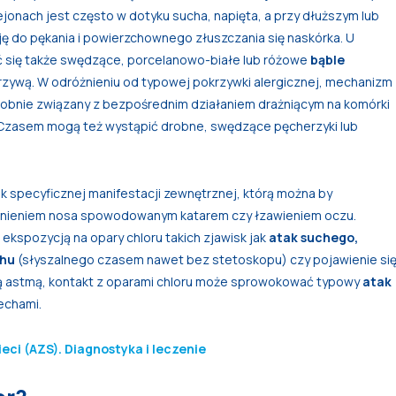
jonach jest często w dotyku sucha, napięta, a przy dłuższym lub
 do pękania i powierzchownego złuszczania się naskórka. U
ić się także swędzące, porcelanowo-białe lub różowe
bąble
krzywą. W odróżnieniu od typowej pokrzywki alergicznej, mechanizm
obnie związany z bezpośrednim działaniem drażniącym na komórki
. Czasem mogą też wystąpić drobne, swędzące pęcherzyki lub
ak specyficznej manifestacji zewnętrznej, którą można by
enieniem nosa spowodowanym katarem czy łzawieniem oczu.
ekspozycją na opary chloru takich zjawisk jak
atak suchego,
chu
(słyszalnego czasem nawet bez stetoskopu) czy pojawienie si
ną astmą, kontakt z oparami chloru może sprowokować typowy
atak
echami.
eci (AZS). Diagnostyka i leczenie