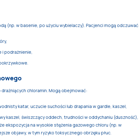
odą (np. w basenie, po użyciu wybielaczy). Pacjenci mogą odczuwać
óry,
 i podrażnienie,
 pokrzywkowe.
chowego
b drażniących chloramin. Mogą obejmować:
dnisty katar, uczucie suchości lub drapania w gardle, kaszel,
y kaszel, świszczący oddech, trudności w oddychaniu (duszność),
, że ekspozycja na wysokie stężenia gazowego chloru (np. w
jsze objawy, w tym ryzyko toksycznego obrzęku płuc.