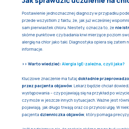
Jak sprawdzić uczulenie na chl
Postawienie jednoznacznej diagnozy w przypadku podej
przede wszystkim z faktu, że, jak już wcześniej wspomn
sam pierwiastek chloru. Niestety, oznacza to, że
nie is
skórne punktowe czy badania krwi mierzące poziom swoi
alergię na chlor jako taki. Diagnostyka opiera się zate
informacje.
>> Warto wiedzieć:
Alergia IgE-zależna, czyli jaka?
Kluczowe znaczenie ma tutaj
dokładnie przeprowadzon
przez pacjenta objawów
. Lekarz będzie chciał dowiedz
występowania – czy pojawiają się na przykład po wizyci
czy może w jeszcze innych sytuacjach. Ważne jest równi
pojawiają, jak długo trwają oraz co przynosi ulgę. W 
pacjenta
dzienniczka objawów
, który pomaga precyzy