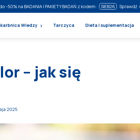
do
-50%
na BADANIA I PAKIETY BADAŃ z kodem:
SIEB26
Sprawdź 
Skarbnica Wiedzy
Tarczyca
Dieta i suplementacja
or – jak się
aja 2025