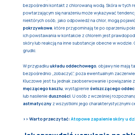
bezpośredni kontakt z chlorowaną wodą. Skóra w tych re
powtarzającym się narażeniu może wykazywać tendencję
niektórych osób, jako odpowiedź na chlor, mogą pojaw
pokrzywkowe
, które przypominają te po oparzeniu po
ich powstawania w kontakcie z chlorem jest prawdopod
skóry lub reakcją na inne substancje obecne w wodzie
grudki.
W przypadku
układu oddechowego
, objawy nie mają t
bezpośrednio „zobaczyć”, poza ewentualnym zaczerwi
Kluczowe jest tu jednak zaobserwowanie i powiązanie z 
męczącego kaszlu
, wystąpienie
świszczącego odde
lub nasilenie
duszności
. U osób z wcześniej rozpozna
astmatyczny
z wszystkimi jego charakterystycznymi c
>> Warto przeczytać:
Atopowe zapalenie skóry u dzi