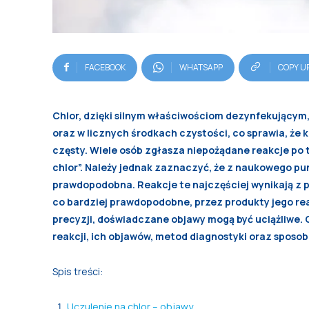
FACEBOOK
WHATSAPP
COPY U
Chlor, dzięki silnym właściwościom dezynfekującym
oraz w licznych środkach czystości, co sprawia, że 
częsty. Wiele osób zgłasza niepożądane reakcje po 
chlor”. Należy jednak zaznaczyć, że z naukowego pun
prawdopodobna. Reakcje te najczęściej wynikają z p
co bardziej prawdopodobne, przez produkty jego rea
precyzji, doświadczane objawy mogą być uciążliwe. 
reakcji, ich objawów, metod diagnostyki oraz sposob
Spis treści:
Uczulenie na chlor – objawy