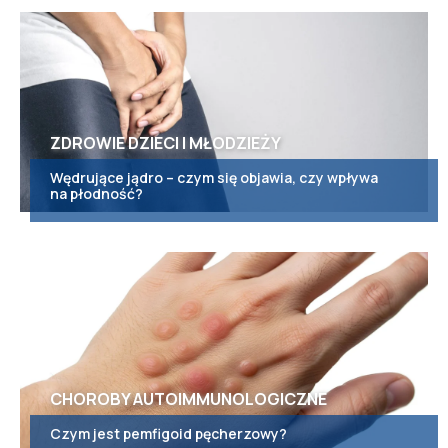
ZDROWIE DZIECI I MŁODZIEŻY
Wędrujące jądro – czym się objawia, czy wpływa
na płodność?
CHOROBY AUTOIMMUNOLOGICZNE
Czym jest pemfigoid pęcherzowy?