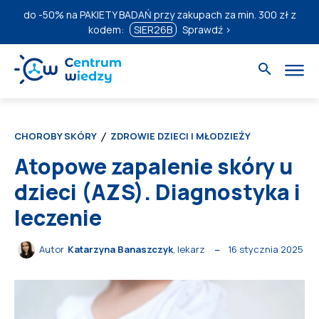
do
-50%
na PAKIETY BADAŃ przy zakupach za min. 300 zł z
kodem:
SIER26B
Sprawdź ›
CHOROBY SKÓRY
ZDROWIE DZIECI I MŁODZIEŻY
Atopowe zapalenie skóry u
dzieci (AZS). Diagnostyka i
leczenie
16 stycznia 2025
Autor
Katarzyna Banaszczyk
, lekarz