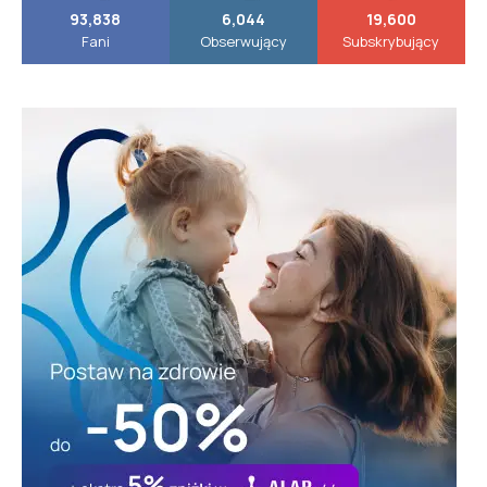
93,838
6,044
19,600
Fani
Obserwujący
Subskrybujący