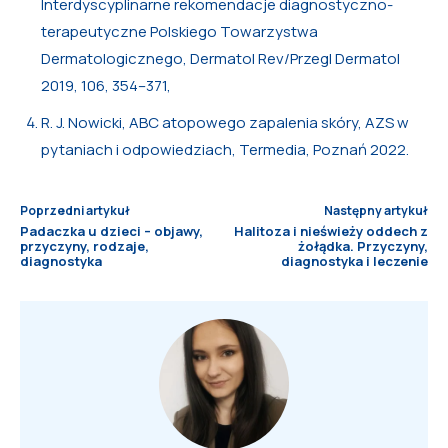
Interdyscyplinarne rekomendacje diagnostyczno-
terapeutyczne Polskiego Towarzystwa
Dermatologicznego, Dermatol Rev/Przegl Dermatol
2019, 106, 354–371,
R. J. Nowicki, ABC atopowego zapalenia skóry, AZS w
pytaniach i odpowiedziach, Termedia, Poznań 2022.
Poprzedni artykuł
Następny artykuł
Padaczka u dzieci – objawy,
Halitoza i nieświeży oddech z
przyczyny, rodzaje,
żołądka. Przyczyny,
diagnostyka
diagnostyka i leczenie