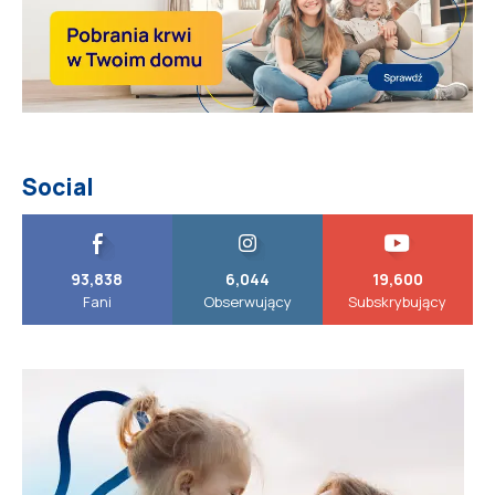
Social
93,838
6,044
19,600
Fani
Obserwujący
Subskrybujący