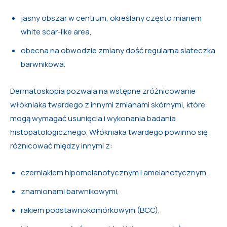
jasny obszar w centrum, określany często mianem
white scar-like area,
obecna na obwodzie zmiany dość regularna siateczka
barwnikowa.
Dermatoskopia pozwala na wstępne zróżnicowanie
włókniaka twardego z innymi zmianami skórnymi, które
mogą wymagać usunięcia i wykonania badania
histopatologicznego. Włókniaka twardego powinno się
różnicować między innymi z:
czerniakiem hipomelanotycznym i amelanotycznym,
znamionami barwnikowymi,
rakiem podstawnokomórkowym (BCC),