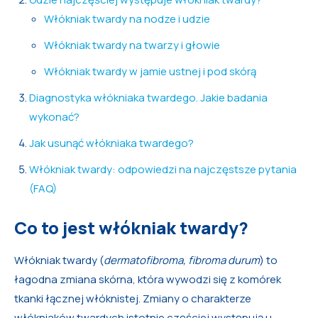
Włókniak twardy na nodze i udzie
Włókniak twardy na twarzy i głowie
Włókniak twardy w jamie ustnej i pod skórą
Diagnostyka włókniaka twardego. Jakie badania
wykonać?
Jak usunąć włókniaka twardego?
Włókniak twardy: odpowiedzi na najczęstsze pytania
(FAQ)
Co to jest włókniak twardy?
Włókniak twardy (
dermatofibroma, fibroma durum
) to
łagodna zmiana skórna, która wywodzi się z komórek
tkanki łącznej włóknistej. Zmiany o charakterze
włókniaków twardych istotnie częściej występują u