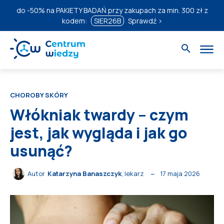
do
-50%
na PAKIETY BADAŃ przy zakupach za min. 300 zł z
kodem:
SIER26B
Sprawdź ›
CHOROBY SKÓRY
Włókniak twardy – czym
jest, jak wygląda i jak go
usunąć?
17 maja 2026
Autor
Katarzyna Banaszczyk
, lekarz