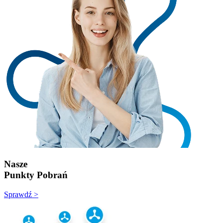
Nasze
Punkty Pobrań
Sprawdź >