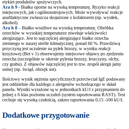
etykiet produktów spożywczych.
Ara h 9
- Białka oporne na wysoką temperaturę. Ryzyko reakcji
miejscowych, jak i ogólnoustrojowych. Może wywoływać reakcje
anafilaktyczne zwłaszcza skojarzone z kofaktorem (np. wysiłek,
alkohol).
Ara h 8
– Białko wrażliwe na wysoką temperaturę. Obróbka
orzechów w wysokiej temperaturze niweluje właściwości
alergizujące. Jest to najczęściej alergizujące białko orzecha
ziemnego w naszej strefie klimatycznej, ponad 60 %. Prawdziwą
przyczyną jest uczulenie na pyłek brzozy, w wyniku reakcji
krzyżowej (Bet v 1) obserwujemy miejscowe objawy po zjedzeniu
orzecha (szczególnie w okresie pylenia brzozy, leszczyny, olchy,
czy grabu). Z objawów najczęściej jest to tzw. zespół alergii jamy
ustnej (np. świąd, obrzęk ust).
Ilościowy wynik stężenia specyficznych przeciwciał IgE podawany
jest oddzielnie dla każdego z alergenów wchodzącego w skład
panelu. Wyniki wyrażone są w jednostkach kU/l z przypisaniem do
jednej z 6 klas poziomu uczuleń (system raportowania RAST). Test
cechuje się wysoką czułością, zakres raportowania 0,15 -100 kU/l.
Dodatkowe przygotowanie