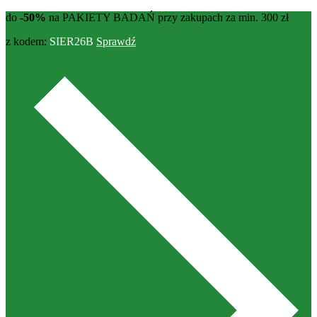
do
-50%
na PAKIETY BADAŃ przy zakupach za min. 300 zł
z kodem:
SIER26B
Sprawdź