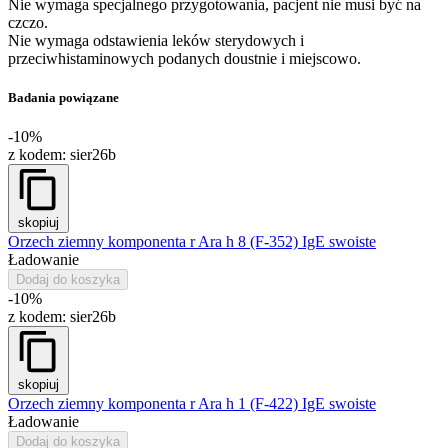
Nie wymaga specjalnego przygotowania, pacjent nie musi być na
czczo.
Nie wymaga odstawienia leków sterydowych i
przeciwhistaminowych podanych doustnie i miejscowo.
Badania powiązane
-10%
z kodem:
sier26b
skopiuj
Orzech ziemny komponenta r Ara h 8 (F-352) IgE swoiste
Ładowanie
Dodaj do koszyka
-10%
z kodem:
sier26b
skopiuj
Orzech ziemny komponenta r Ara h 1 (F-422) IgE swoiste
Ładowanie
Dodaj do koszyka