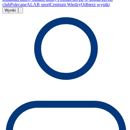
club
Polecane
ALAB sport
Centrum Wiedzy
Odbierz wyniki
Wyniki