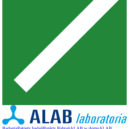
Badania
Pakiety badań
Punkty Pobrań
ALAB w domu
ALAB