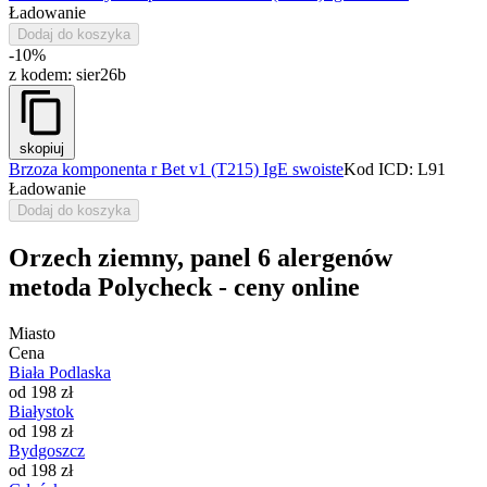
Ładowanie
Dodaj do koszyka
-10%
z kodem:
sier26b
skopiuj
Brzoza komponenta r Bet v1 (T215) IgE swoiste
Kod ICD: L91
Ładowanie
Dodaj do koszyka
Orzech ziemny, panel 6 alergenów
metoda Polycheck - ceny online
Miasto
Cena
Biała Podlaska
od 198 zł
Białystok
od 198 zł
Bydgoszcz
od 198 zł