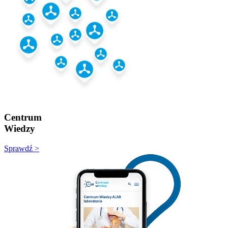
Centrum
Wiedzy
Sprawdź >