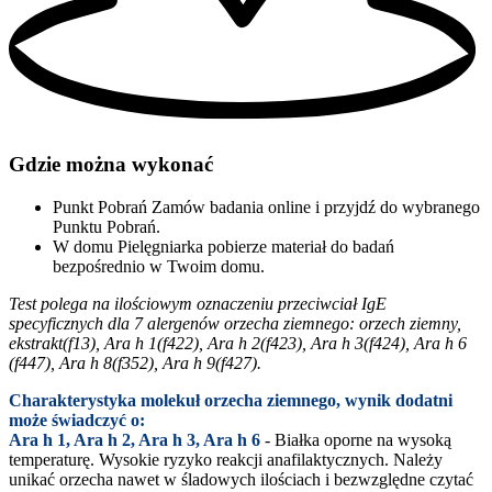
Gdzie można wykonać
Punkt Pobrań
Zamów badania online i przyjdź do wybranego
Punktu Pobrań.
W domu
Pielęgniarka pobierze materiał do badań
bezpośrednio w Twoim domu.
Test polega na ilościowym oznaczeniu przeciwciał IgE
specyficznych dla 7 alergenów orzecha ziemnego: orzech ziemny,
ekstrakt(f13), Ara h 1(f422), Ara h 2(f423), Ara h 3(f424), Ara h 6
(f447), Ara h 8(f352), Ara h 9(f427).
Charakterystyka molekuł orzecha ziemnego, wynik dodatni
może świadczyć o:
Ara h 1, Ara h 2, Ara h 3, Ara h 6
- Białka oporne na wysoką
temperaturę. Wysokie ryzyko reakcji anafilaktycznych. Należy
unikać orzecha nawet w śladowych ilościach i bezwzględne czytać