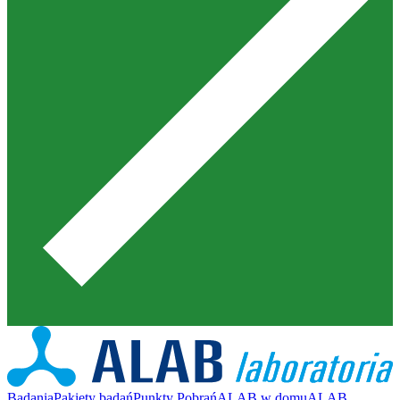
Badania
Pakiety badań
Punkty Pobrań
ALAB w domu
ALAB