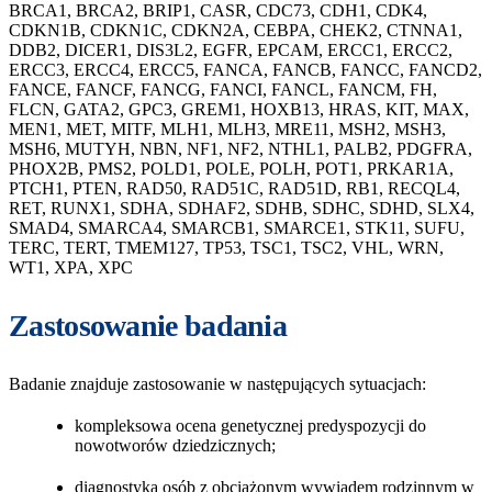
BRCA1, BRCA2, BRIP1, CASR, CDC73, CDH1, CDK4,
CDKN1B, CDKN1C, CDKN2A, CEBPA, CHEK2, CTNNA1,
DDB2, DICER1, DIS3L2, EGFR, EPCAM, ERCC1, ERCC2,
ERCC3, ERCC4, ERCC5, FANCA, FANCB, FANCC, FANCD2,
FANCE, FANCF, FANCG, FANCI, FANCL, FANCM, FH,
FLCN, GATA2, GPC3, GREM1, HOXB13, HRAS, KIT, MAX,
MEN1, MET, MITF, MLH1, MLH3, MRE11, MSH2, MSH3,
MSH6, MUTYH, NBN, NF1, NF2, NTHL1, PALB2, PDGFRA,
PHOX2B, PMS2, POLD1, POLE, POLH, POT1, PRKAR1A,
PTCH1, PTEN, RAD50, RAD51C, RAD51D, RB1, RECQL4,
RET, RUNX1, SDHA, SDHAF2, SDHB, SDHC, SDHD, SLX4,
SMAD4, SMARCA4, SMARCB1, SMARCE1, STK11, SUFU,
TERC, TERT, TMEM127, TP53, TSC1, TSC2, VHL, WRN,
WT1, XPA, XPC
Zastosowanie badania
Badanie znajduje zastosowanie w następujących sytuacjach:
kompleksowa ocena genetycznej predyspozycji do
nowotworów dziedzicznych;
diagnostyka osób z obciążonym wywiadem rodzinnym w