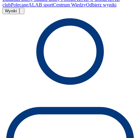
club
Polecane
ALAB sport
Centrum Wiedzy
Odbierz wyniki
Wyniki