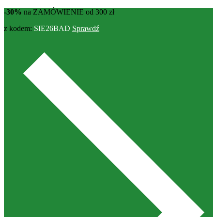
-30%
na ZAMÓWIENIE od 300 zł
z kodem:
SIE26BAD
Sprawdź