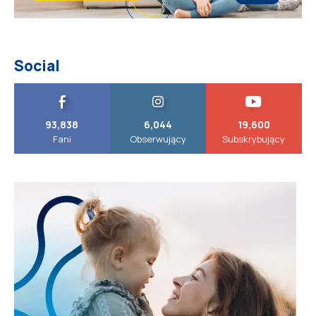
Social
93,838
6,044
19,600
Fani
Obserwujący
Subskrybujący