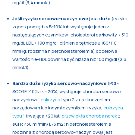
mg/dl (3,4 mmol/l).
Jeśli ryzyko sercowo-naczyniowe jest duże
(ryzyko
zgonu pomiędzy 5-10% lub występuje jeden z
następujących czynników: cholesterol całkowity > 310
mg/dl, LDL > 190 mg/dl, ciśnienie tętnicze ≥ 180/110
mmHg, rodzinna hipercholesterolemia) docelowa
wartość nie-HDL powinna być niższa niż 100 mg/dl (2,6
mmol/l).
Bardzo duże ryzyko sercowo-naczyniowe
(POL-
SCORE ≥10% i <=20%, występuje choroba sercowo
naczyniowa,
cukrzyca
typu 2 z uszkodzeniem
narządowym lub innymi czynnikami ryzyka,
cukrzyca
typu 1
trwająca >20 lat,
przewlekła choroba nerek
z
eGFR <30 ml/min/1,73 m2; hipercholesterolemia
rodzinna z chorobą sercowo-naczyniową) jest