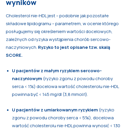
wyników
Cholesterol nie-HDL jest – podobnie jak pozostałe
składowe lipidogramu – parametrem, w ocenie którego
posługujemy się określeniem wartości docelowych,
zależnych od ryzyka wystąpienia chorób sercowo-
naczyniowych.
Ryzyko to jest opisane tzw. skalą
SCORE.
U pacjentów z małym ryzykiem sercowo-
naczyniowym
(ryzyko zgonu z powodu choroby
serca < 1%) docelowa wartość cholesterolu nie-HDL
powinna być < 145 mg/dl (3,8 mmol/l).
U pacjentów z umiarkowanym ryzykiem
(ryzyko
zgonu z powodu choroby serca < 5%), docelowa
wartość cholesterolu nie-HDL powinna wynosić < 130