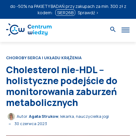
do
-50%
na PAKIETY BADAŃ przy zakupach za min. 300 zł z
kodem:
SIER26B
Sprawdź ›
CHOROBY SERCA I UKŁADU KRĄŻENIA
Cholesterol nie-HDL –
holistyczne podejście do
monitorowania zaburzeń
metabolicznych
Autor
Agata Strukow
, lekarka, nauczycielka jogi
30 czerwca 2023