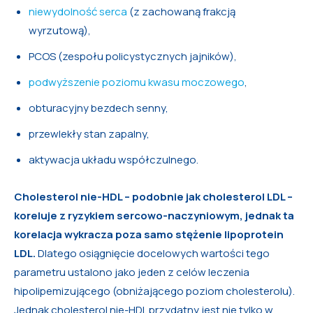
niewydolność serca
(z zachowaną frakcją
wyrzutową),
PCOS (zespołu policystycznych jajników),
podwyższenie poziomu kwasu moczowego
,
obturacyjny bezdech senny,
przewlekły stan zapalny,
aktywacja układu współczulnego.
Cholesterol nie-HDL – podobnie jak cholesterol LDL –
koreluje z ryzykiem sercowo-naczyniowym, jednak ta
korelacja wykracza poza samo stężenie lipoprotein
LDL.
Dlatego osiągnięcie docelowych wartości tego
parametru ustalono jako jeden z celów leczenia
hipolipemizującego (obniżającego poziom cholesterolu).
Jednak cholesterol nie-HDL przydatny jest nie tylko w