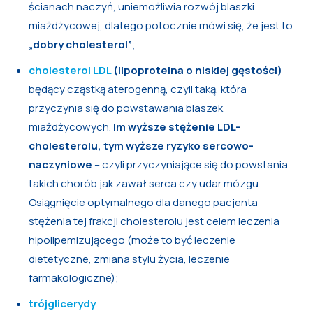
ścianach naczyń, uniemożliwia rozwój blaszki
miażdżycowej, dlatego potocznie mówi się, że jest to
„dobry cholesterol”
;
cholesterol LDL
(lipoproteina o niskiej gęstości)
będący cząstką aterogenną, czyli taką, która
przyczynia się do powstawania blaszek
miażdżycowych.
Im wyższe stężenie LDL-
cholesterolu, tym wyższe ryzyko sercowo-
naczyniowe
– czyli przyczyniające się do powstania
takich chorób jak zawał serca czy udar mózgu.
Osiągnięcie optymalnego dla danego pacjenta
stężenia tej frakcji cholesterolu jest celem leczenia
hipolipemizującego (może to być leczenie
dietetyczne, zmiana stylu życia, leczenie
farmakologiczne);
trójglicerydy
.