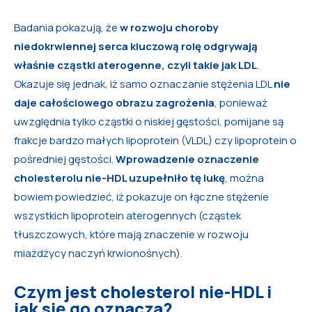
Badania pokazują, że
w rozwoju choroby
niedokrwiennej serca kluczową rolę odgrywają
właśnie cząstki aterogenne, czyli takie jak LDL
.
Okazuje się jednak, iż samo oznaczanie stężenia LDL
nie
daje całościowego obrazu zagrożenia
, ponieważ
uwzględnia tylko cząstki o niskiej gęstości, pomijane są
frakcje bardzo małych lipoprotein (VLDL) czy lipoprotein o
pośredniej gęstości.
Wprowadzenie oznaczenie
cholesterolu nie-HDL uzupełniło tę lukę
, można
bowiem powiedzieć, iż pokazuje on łączne stężenie
wszystkich lipoprotein aterogennych (cząstek
tłuszczowych, które mają znaczenie w rozwoju
miażdżycy naczyń krwionośnych).
Czym jest cholesterol nie-HDL i
jak się go oznacza?