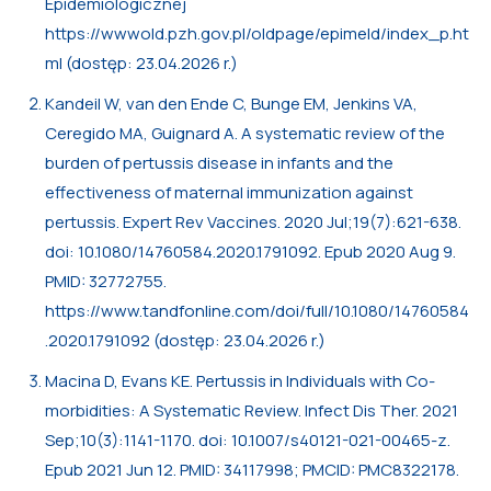
Epidemiologicznej
https://wwwold.pzh.gov.pl/oldpage/epimeld/index_p.ht
ml (dostęp: 23.04.2026 r.)
Kandeil W, van den Ende C, Bunge EM, Jenkins VA,
Ceregido MA, Guignard A. A systematic review of the
burden of pertussis disease in infants and the
effectiveness of maternal immunization against
pertussis. Expert Rev Vaccines. 2020 Jul;19(7):621-638.
doi: 10.1080/14760584.2020.1791092. Epub 2020 Aug 9.
PMID: 32772755.
https://www.tandfonline.com/doi/full/10.1080/14760584
.2020.1791092 (dostęp: 23.04.2026 r.)
Macina D, Evans KE. Pertussis in Individuals with Co-
morbidities: A Systematic Review. Infect Dis Ther. 2021
Sep;10(3):1141-1170. doi: 10.1007/s40121-021-00465-z.
Epub 2021 Jun 12. PMID: 34117998; PMCID: PMC8322178.