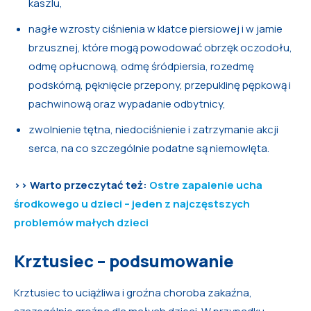
kaszlu,
nagłe wzrosty ciśnienia w klatce piersiowej i w jamie
brzusznej, które mogą powodować obrzęk oczodołu,
odmę opłucnową, odmę śródpiersia, rozedmę
podskórną, pęknięcie przepony, przepuklinę pępkową i
pachwinową oraz wypadanie odbytnicy,
zwolnienie tętna, niedociśnienie i zatrzymanie akcji
serca, na co szczególnie podatne są niemowlęta.
>> Warto przeczytać też:
Ostre zapalenie ucha
środkowego u dzieci – jeden z najczęstszych
problemów małych dzieci
Krztusiec – podsumowanie
Krztusiec to uciążliwa i groźna choroba zakaźna,