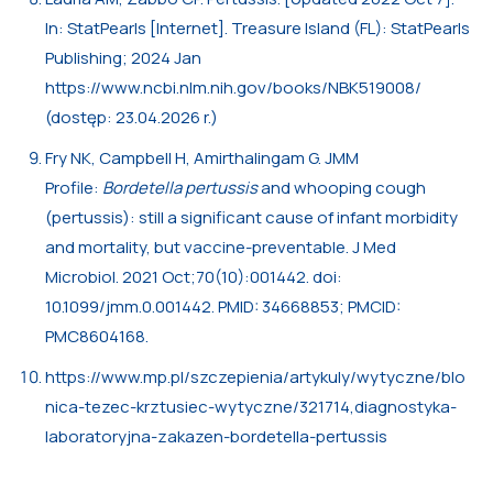
In: StatPearls [Internet]. Treasure Island (FL): StatPearls
Publishing; 2024 Jan
https://www.ncbi.nlm.nih.gov/books/NBK519008/
(dostęp: 23.04.2026 r.)
Fry NK, Campbell H, Amirthalingam G. JMM
Profile:
Bordetella pertussis
and whooping cough
(pertussis): still a significant cause of infant morbidity
and mortality, but vaccine-preventable. J Med
Microbiol. 2021 Oct;70(10):001442. doi:
10.1099/jmm.0.001442. PMID: 34668853; PMCID:
PMC8604168.
https://www.mp.pl/szczepienia/artykuly/wytyczne/blo
nica-tezec-krztusiec-wytyczne/321714,diagnostyka-
laboratoryjna-zakazen-bordetella-pertussis