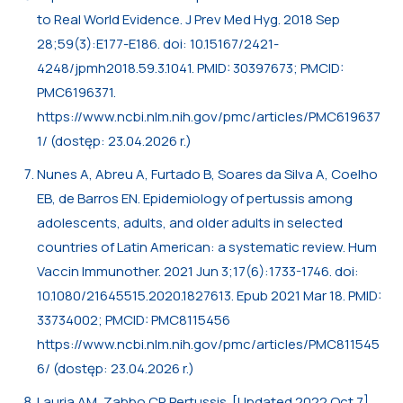
to Real World Evidence. J Prev Med Hyg. 2018 Sep
28;59(3):E177-E186. doi: 10.15167/2421-
4248/jpmh2018.59.3.1041. PMID: 30397673; PMCID:
PMC6196371.
https://www.ncbi.nlm.nih.gov/pmc/articles/PMC619637
1/ (dostęp: 23.04.2026 r.)
Nunes A, Abreu A, Furtado B, Soares da Silva A, Coelho
EB, de Barros EN. Epidemiology of pertussis among
adolescents, adults, and older adults in selected
countries of Latin American: a systematic review. Hum
Vaccin Immunother. 2021 Jun 3;17(6):1733-1746. doi:
10.1080/21645515.2020.1827613. Epub 2021 Mar 18. PMID:
33734002; PMCID: PMC8115456
https://www.ncbi.nlm.nih.gov/pmc/articles/PMC811545
6/ (dostęp: 23.04.2026 r.)
Lauria AM, Zabbo CP. Pertussis. [Updated 2022 Oct 7].