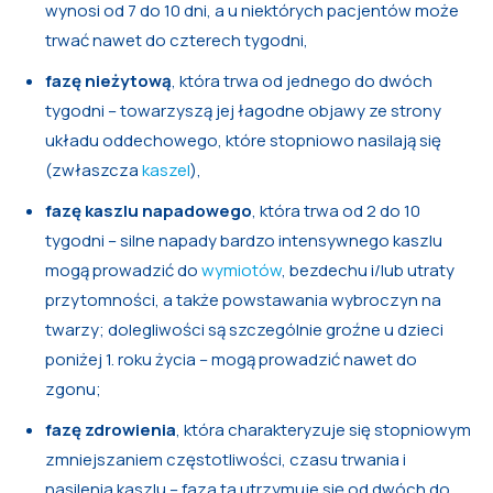
wynosi od 7 do 10 dni, a u niektórych pacjentów może
trwać nawet do czterech tygodni,
fazę nieżytową
, która trwa od jednego do dwóch
tygodni – towarzyszą jej łagodne objawy ze strony
układu oddechowego, które stopniowo nasilają się
(zwłaszcza
kaszel
),
fazę kaszlu napadowego
, która trwa od 2 do 10
tygodni – silne napady bardzo intensywnego kaszlu
mogą prowadzić do
wymiotów
, bezdechu i/lub utraty
przytomności, a także powstawania wybroczyn na
twarzy; dolegliwości są szczególnie groźne u dzieci
poniżej 1. roku życia – mogą prowadzić nawet do
zgonu;
fazę zdrowienia
, która charakteryzuje się stopniowym
zmniejszaniem częstotliwości, czasu trwania i
nasilenia kaszlu – faza ta utrzymuje się od dwóch do