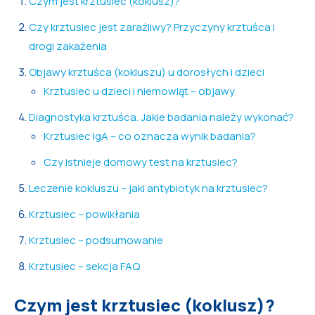
Czym jest krztusiec (koklusz)?
Czy krztusiec jest zaraźliwy? Przyczyny krztuśca i
drogi zakażenia
Objawy krztuśca (kokluszu) u dorosłych i dzieci
Krztusiec u dzieci i niemowląt – objawy
Diagnostyka krztuśca. Jakie badania należy wykonać?
Krztusiec IgA – co oznacza wynik badania?
Czy istnieje domowy test na krztusiec?
Leczenie kokluszu – jaki antybiotyk na krztusiec?
Krztusiec – powikłania
Krztusiec – podsumowanie
Krztusiec – sekcja FAQ
Czym jest krztusiec (koklusz)?