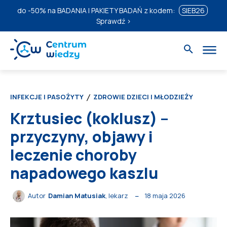
do
-50%
na BADANIA I PAKIETY BADAŃ z kodem:
SIEB26
Sprawdź ›
INFEKCJE I PASOŻYTY
ZDROWIE DZIECI I MŁODZIEŻY
Krztusiec (koklusz) –
przyczyny, objawy i
leczenie choroby
napadowego kaszlu
18 maja 2026
Autor
Damian Matusiak
, lekarz