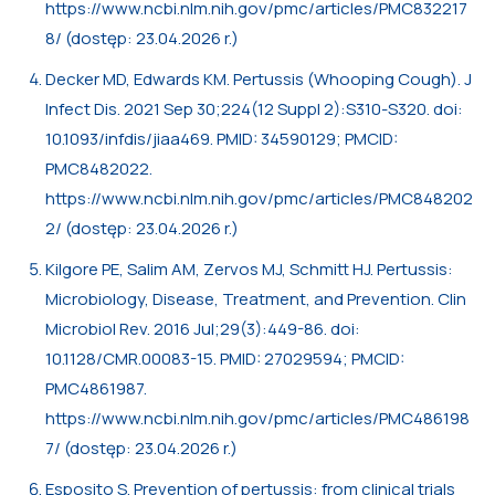
https://www.ncbi.nlm.nih.gov/pmc/articles/PMC832217
8/ (dostęp: 23.04.2026 r.)
Decker MD, Edwards KM. Pertussis (Whooping Cough). J
Infect Dis. 2021 Sep 30;224(12 Suppl 2):S310-S320. doi:
10.1093/infdis/jiaa469. PMID: 34590129; PMCID:
PMC8482022.
https://www.ncbi.nlm.nih.gov/pmc/articles/PMC848202
2/ (dostęp: 23.04.2026 r.)
Kilgore PE, Salim AM, Zervos MJ, Schmitt HJ. Pertussis:
Microbiology, Disease, Treatment, and Prevention. Clin
Microbiol Rev. 2016 Jul;29(3):449-86. doi:
10.1128/CMR.00083-15. PMID: 27029594; PMCID:
PMC4861987.
https://www.ncbi.nlm.nih.gov/pmc/articles/PMC486198
7/ (dostęp: 23.04.2026 r.)
Esposito S. Prevention of pertussis: from clinical trials