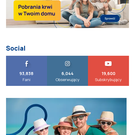
Social
93,838
6,044
19,600
Fani
Obserwujący
Subskrybujący