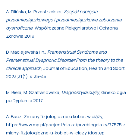
A. Pilińska, M. Przestrzelska,
Zespół napięcia
przedmiesiączkowego i przedmiesiączkowe zaburzenia
dystroficzne
, Współczesne Pielęgniarstwo i Ochrona
Zdrowia 2019
D. Maciejewska i in.,
Premenstrual Syndrome and
Premenstrual Dysphoric Disorder From the theory to the
clinical approach
, Journal of Education, Health and Sport
2023;31(1), s. 35-45
M. Biela, M. Szafranowska,
Diagnostyka ciąży
, Ginekologia
po Dyplomie 2017
A. Bacz, Zmiany fizjologiczne u kobiet w ciąży,
https://www.mp.pl/pacjent/ciaza/przebiegciazy/77575,z
miany-fizjologiczne-u-kobiet-w-ciazy (dostęp