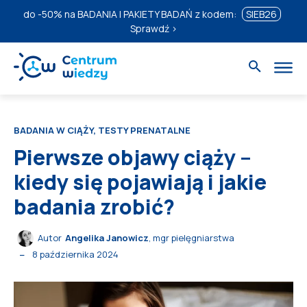
do
-50%
na BADANIA I PAKIETY BADAŃ z kodem:
SIEB26
Sprawdź ›
BADANIA W CIĄŻY, TESTY PRENATALNE
Pierwsze objawy ciąży –
kiedy się pojawiają i jakie
badania zrobić?
Autor
Angelika Janowicz
, mgr pielęgniarstwa
8 października 2024