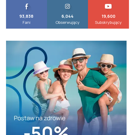
93,838
6,044
19,600
Fani
Obserwujący
Subskrybujący