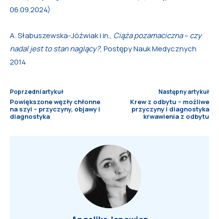
06.09.2024)
A. Słabuszewska-Jóźwiak i in.,
Ciąża pozamaciczna
–
czy
nadal jest to stan naglący?
, Postępy Nauk Medycznych
2014
Poprzedni artykuł
Następny artykuł
Powiększone węzły chłonne
Krew z odbytu – możliwe
na szyi – przyczyny, objawy i
przyczyny i diagnostyka
diagnostyka
krwawienia z odbytu