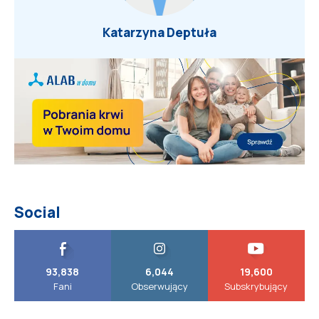
Katarzyna Deptuła
Social
93,838
6,044
19,600
Fani
Obserwujący
Subskrybujący