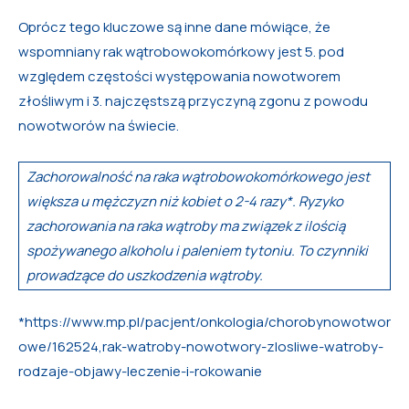
Oprócz tego kluczowe są inne dane mówiące, że
wspomniany rak wątrobowokomórkowy jest 5. pod
względem częstości występowania nowotworem
złośliwym i 3. najczęstszą przyczyną zgonu z powodu
nowotworów na świecie.
Zachorowalność na raka wątrobowokomórkowego jest
większa u mężczyzn niż kobiet o 2-4 razy*. Ryzyko
zachorowania na raka wątroby ma związek z ilością
spożywanego alkoholu i paleniem tytoniu. To czynniki
prowadzące do uszkodzenia wątroby.
*https://www.mp.pl/pacjent/onkologia/chorobynowotwor
owe/162524,rak-watroby-nowotwory-zlosliwe-watroby-
rodzaje-objawy-leczenie-i-rokowanie