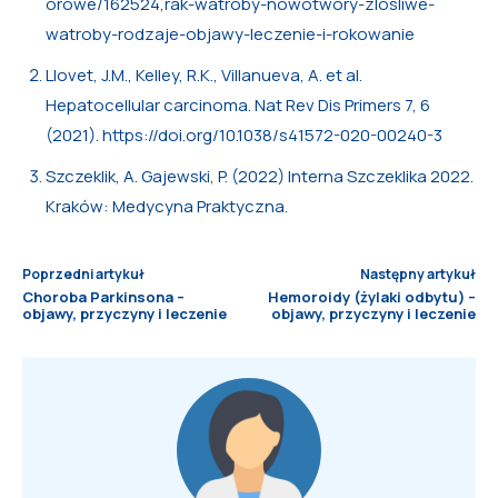
orowe/162524,rak-watroby-nowotwory-zlosliwe-
watroby-rodzaje-objawy-leczenie-i-rokowanie
Llovet, J.M., Kelley, R.K., Villanueva, A. et al.
Hepatocellular carcinoma. Nat Rev Dis Primers 7, 6
(2021). https://doi.org/10.1038/s41572-020-00240-3
Szczeklik, A. Gajewski, P. (2022) Interna Szczeklika 2022.
Kraków: Medycyna Praktyczna.
Poprzedni artykuł
Następny artykuł
Choroba Parkinsona –
Hemoroidy (żylaki odbytu) –
objawy, przyczyny i leczenie
objawy, przyczyny i leczenie