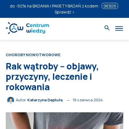
do
-50%
na BADANIA I PAKIETY BADAŃ z kodem:
SIEB26
Sprawdź ›
CHOROBY NOWOTWOROWE
Rak wątroby – objawy,
przyczyny, leczenie i
rokowania
19 czerwca 2024
Autor
Katarzyna Deptuła
,