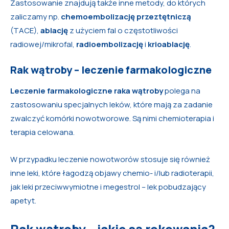
Zastosowanie znajdują także inne metody, do których
zaliczamy np.
chemoembolizację przeztętniczą
(TACE),
ablację
z użyciem fal o częstotliwości
radiowej/mikrofal,
radioembolizację
i
krioablację
.
Rak wątroby – leczenie farmakologiczne
Leczenie farmakologiczne raka wątroby
polega na
zastosowaniu specjalnych leków, które mają za zadanie
zwalczyć komórki nowotworowe. Są nimi chemioterapia i
terapia celowana.
W przypadku leczenie nowotworów stosuje się również
inne leki, które łagodzą objawy chemio- i/lub radioterapii,
jak leki przeciwwymiotne i megestrol – lek pobudzający
apetyt.
Rak wątroby – jakie są rokowania?