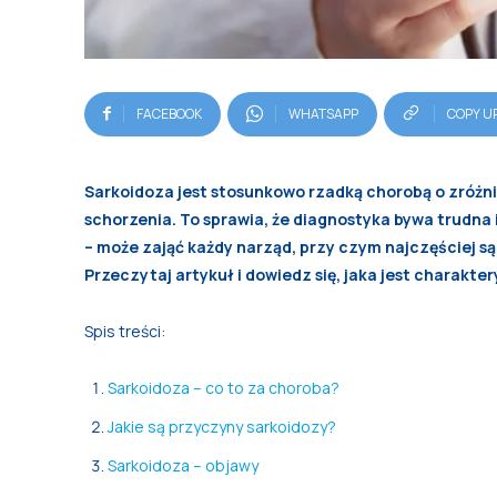
FACEBOOK
WHATSAPP
COPY U
Sarkoidoza jest stosunkowo rzadką chorobą o zróżn
schorzenia. To sprawia, że diagnostyka bywa trudna
– może zająć każdy narząd, przy czym najczęściej są
Przeczytaj artykuł i dowiedz się, jaka jest charakte
Spis treści:
Sarkoidoza – co to za choroba?
Jakie są przyczyny sarkoidozy?
Sarkoidoza – objawy