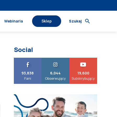
Webinaria
Szukaj
Sklep
Social
93,838
6,044
19,600
Fani
Obserwujący
Subskrybujący