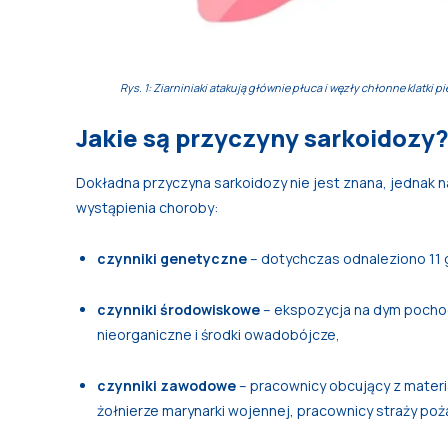
Rys. 1: Ziarniniaki atakują głównie
płuca i węzły chłonne klatki pi
Jakie są przyczyny sarkoidozy
Dokładna przyczyna sarkoidozy nie jest znana, jednak 
wystąpienia choroby:
czynniki genetyczne
– dotychczas odnaleziono 11
czynniki środowiskowe
– ekspozycja na dym pochodz
nieorganiczne i środki owadobójcze,
czynniki zawodowe
– pracownicy obcujący z materi
żołnierze marynarki wojennej, pracownicy straży poż