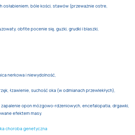
ich osłabieniem, bóle kości, stawów (przeważnie ostre,
owaty, obfite pocenie się, guzki, grudki i blaszki,
ica nerkowa i niewydolność,
zęk, łzawienie, suchość oka (w odmianach przewlekłych),
 zapalenie opon mózgowo-rdzeniowych, encefalopatia, drgawki,
dowane efektem masy.
żka choroba genetyczna