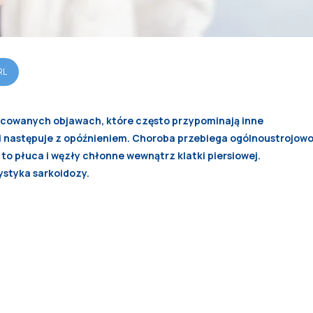
RL
icowanych objawach, które często przypominają inne
 i następuje z opóźnieniem. Choroba przebiega ogólnoustrojow
 to płuca i węzły chłonne wewnątrz klatki piersiowej.
rystyka sarkoidozy.