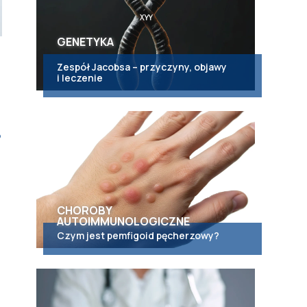
GENETYKA
Zespół Jacobsa – przyczyny, objawy
i leczenie
o
CHOROBY
AUTOIMMUNOLOGICZNE
Czym jest pemfigoid pęcherzowy?