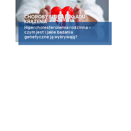
CHOROBY SERCA I UKŁADU
KRĄŻENIA
Hipercholesterolemia rodzinna –
czym jest i jakie badania
genetyczne ją wykrywają?