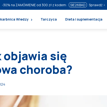
-30%
na ZAMÓWIENIE od 300 zł z kodem:
SIE26BAD
Sprawdź ›
Skarbnica Wiedzy
Tarczyca
Dieta i suplementacja
k objawia się
owa choroba?
024