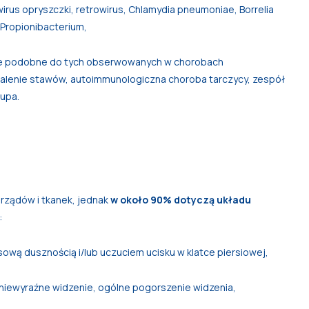
wirus opryszczki, retrowirus, Chlamydia pneumoniae, Borrelia
i Propionibacterium,
ne podobne do tych obserwowanych w chorobach
palenie stawów, autoimmunologiczna choroba tarczycy, zespół
łupa.
rządów i tkanek, jednak
w około 90% dotyczą układu
:
ową dusznością i/lub uczuciem ucisku w klatce piersiowej,
 niewyraźne widzenie, ogólne pogorszenie widzenia,