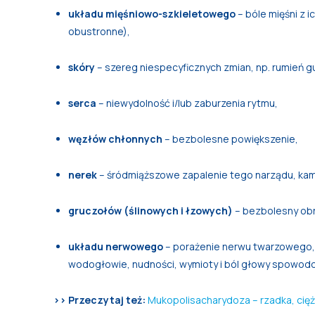
układu mięśniowo-szkieletowego
– bóle mięśni z 
obustronne),
skóry
– szereg niespecyficznych zmian, np. rumień guz
serca
– niewydolność i/lub zaburzenia rytmu,
węzłów chłonnych
– bezbolesne powiększenie,
nerek
– śródmiąższowe zapalenie tego narządu, kam
gruczołów (ślinowych i łzowych)
– bezbolesny obr
układu nerwowego
– porażenie nerwu twarzowego,
wodogłowie, nudności, wymioty i ból głowy spowo
>> Przeczytaj też:
Mukopolisacharydoza – rzadka, cię