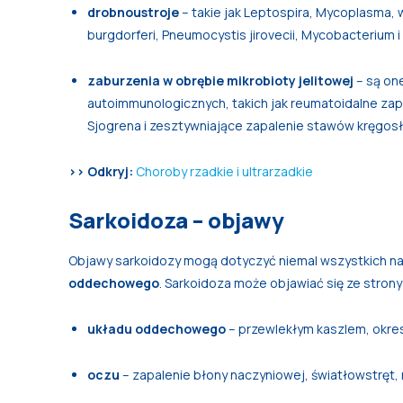
drobnoustroje
– takie jak Leptospira, Mycoplasma, 
burgdorferi, Pneumocystis jirovecii, Mycobacterium 
zaburzenia w obrębie mikrobioty jelitowej
– są o
autoimmunologicznych, takich jak reumatoidalne za
Sjogrena i zesztywniające zapalenie stawów kręgos
>> Odkryj:
Choroby rzadkie i ultrarzadkie
Sarkoidoza – objawy
Objawy sarkoidozy mogą dotyczyć niemal wszystkich na
oddechowego
. Sarkoidoza może objawiać się ze strony
układu oddechowego
– przewlekłym kaszlem, okres
oczu
– zapalenie błony naczyniowej, światłowstręt,