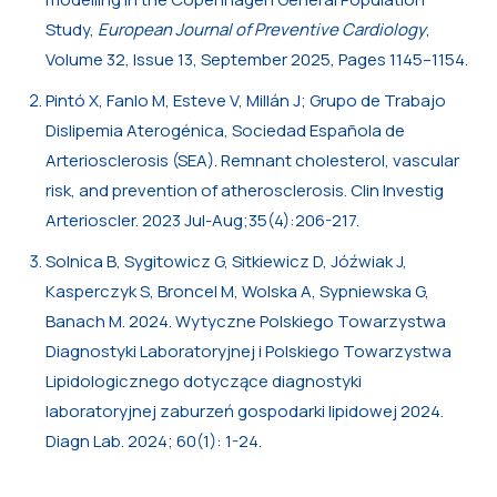
Study,
European Journal of Preventive Cardiology
,
Volume 32, Issue 13, September 2025, Pages 1145–1154.
Pintó X, Fanlo M, Esteve V, Millán J; Grupo de Trabajo
Dislipemia Aterogénica, Sociedad Española de
Arteriosclerosis (SEA). Remnant cholesterol, vascular
risk, and prevention of atherosclerosis. Clin Investig
Arterioscler. 2023 Jul-Aug;35(4):206-217.
Solnica B, Sygitowicz G, Sitkiewicz D, Jóźwiak J,
Kasperczyk S, Broncel M, Wolska A, Sypniewska G,
Banach M. 2024. Wytyczne Polskiego Towarzystwa
Diagnostyki Laboratoryjnej i Polskiego Towarzystwa
Lipidologicznego dotyczące diagnostyki
laboratoryjnej zaburzeń gospodarki lipidowej 2024.
Diagn Lab. 2024; 60(1): 1-24.