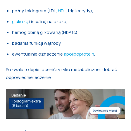
pełny lipidogram (LDL,
HDL
, triglicerydy),
glukozę
i insulinę na czczo,
hemoglobinę glikowaną (HbA1c),
badania funkcji wątroby,
ewentualnie oznaczenie
apolipoprotein
.
Pozwala to lepiej ocenić ryzyko metaboliczne i dobrać
odpowiednie leczenie.