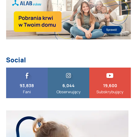
Social
93,838
6,044
19,600
Fani
Obserwujący
Subskrybujący