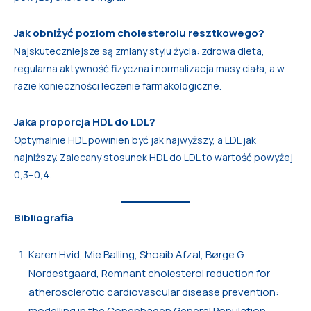
Jak obniżyć poziom cholesterolu resztkowego?
Najskuteczniejsze są zmiany stylu życia: zdrowa dieta,
regularna aktywność fizyczna i normalizacja masy ciała, a w
razie konieczności leczenie farmakologiczne.
Jaka proporcja HDL do LDL?
Optymalnie HDL powinien być jak najwyższy, a LDL jak
najniższy. Zalecany stosunek HDL do LDL to wartość powyżej
0,3–0,4.
Bibliografia
Karen Hvid, Mie Balling, Shoaib Afzal, Børge G
Nordestgaard, Remnant cholesterol reduction for
atherosclerotic cardiovascular disease prevention:
modelling in the Copenhagen General Population