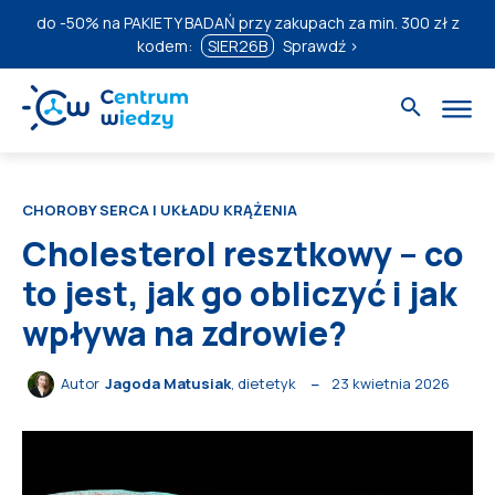
do
-50%
na PAKIETY BADAŃ przy zakupach za min. 300 zł z
kodem:
SIER26B
Sprawdź ›
CHOROBY SERCA I UKŁADU KRĄŻENIA
Cholesterol resztkowy – co
to jest, jak go obliczyć i jak
wpływa na zdrowie?
23 kwietnia 2026
Autor
Jagoda Matusiak
, dietetyk