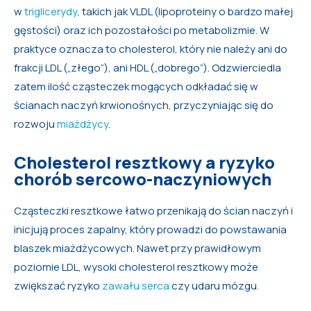
w
triglicerydy
, takich jak VLDL (lipoproteiny o bardzo małej
gęstości) oraz ich pozostałości po metabolizmie. W
praktyce oznacza to cholesterol, który nie należy ani do
frakcji LDL („złego”), ani HDL („dobrego”). Odzwierciedla
zatem ilość cząsteczek mogących odkładać się w
ścianach naczyń krwionośnych, przyczyniając się do
rozwoju
miażdżycy
.
Cholesterol resztkowy a ryzyko
chorób sercowo-naczyniowych
Cząsteczki resztkowe łatwo przenikają do ścian naczyń i
inicjują proces zapalny, który prowadzi do powstawania
blaszek miażdżycowych. Nawet przy prawidłowym
poziomie LDL, wysoki cholesterol resztkowy może
zwiększać ryzyko
zawału serca
czy udaru mózgu.