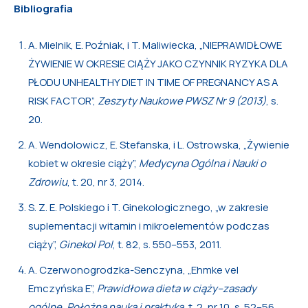
Bibliografia
A. Mielnik, E. Poźniak, i T. Maliwiecka, „NIEPRAWIDŁOWE
ŻYWIENIE W OKRESIE CIĄŻY JAKO CZYNNIK RYZYKA DLA
PŁODU UNHEALTHY DIET IN TIME OF PREGNANCY AS A
RISK FACTOR”,
Zeszyty Naukowe PWSZ Nr 9 (2013)
, s.
20.
A. Wendolowicz, E. Stefanska, i L. Ostrowska, „Żywienie
kobiet w okresie ciąży”,
Medycyna Ogólna i Nauki o
Zdrowiu
, t. 20, nr 3, 2014.
S. Z. E. Polskiego i T. Ginekologicznego, „w zakresie
suplementacji witamin i mikroelementów podczas
ciąży”,
Ginekol Pol
, t. 82, s. 550–553, 2011.
A. Czerwonogrodzka-Senczyna, „Ehmke vel
Emczyńska E”,
Prawidłowa dieta w ciąży–zasady
ogólne. Położna nauka i praktyka
, t. 2, nr 10, s. 52–56,