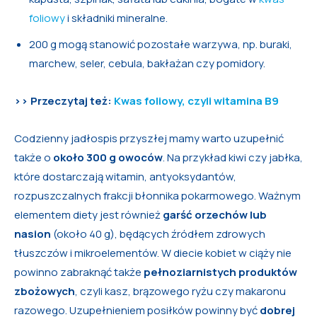
foliowy
i składniki mineralne.
200 g mogą stanowić pozostałe warzywa, np. buraki,
marchew, seler, cebula, bakłażan czy pomidory.
>> Przeczytaj też:
Kwas foliowy, czyli witamina B9
Codzienny jadłospis przyszłej mamy warto uzupełnić
także o
około 300 g owoców
. Na przykład kiwi czy jabłka,
które dostarczają witamin, antyoksydantów,
rozpuszczalnych frakcji błonnika pokarmowego. Ważnym
elementem diety jest również
garść orzechów lub
nasion
(około 40 g), będących źródłem zdrowych
tłuszczów i mikroelementów. W diecie kobiet w ciąży nie
powinno zabraknąć także
pełnoziarnistych produktów
zbożowych
, czyli kasz, brązowego ryżu czy makaronu
razowego. Uzupełnieniem posiłków powinny być
dobrej