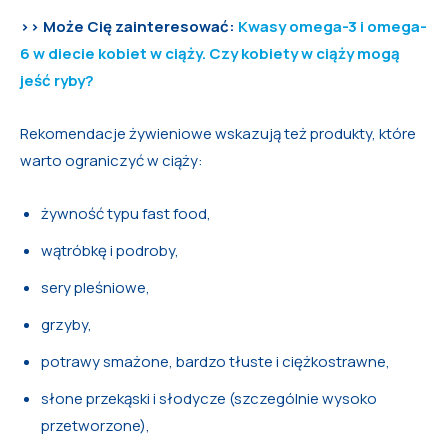
>> Może Cię zainteresować:
Kwasy omega-3 i omega-
6 w diecie kobiet w ciąży. Czy kobiety w ciąży mogą
jeść ryby?
Rekomendacje żywieniowe wskazują też produkty, które
warto ograniczyć w ciąży:
żywność typu fast food,
wątróbkę i podroby,
sery pleśniowe,
grzyby,
potrawy smażone, bardzo tłuste i ciężkostrawne,
słone przekąski i słodycze (szczególnie wysoko
przetworzone),