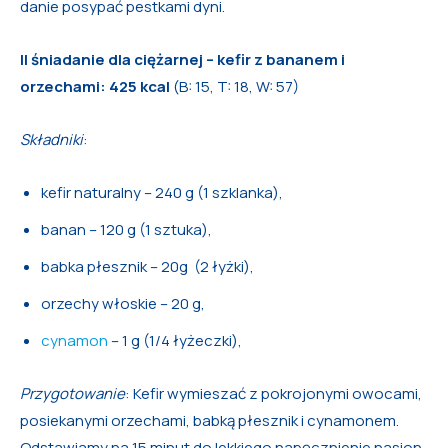
danie posypać pestkami dyni.
II śniadanie dla ciężarnej – kefir z bananem i
orzechami: 425 kcal
(B: 15, T: 18, W: 57)
Składniki
:
kefir naturalny – 240 g (1 szklanka),
banan – 120 g (1 sztuka),
babka płesznik – 20g (2 łyżki),
orzechy włoskie – 20 g,
cynamon
– 1 g (1/4 łyżeczki),
Przygotowanie
: Kefir wymieszać z pokrojonymi owocami,
posiekanymi orzechami, babką płesznik i cynamonem.
Odstawiamy na 15 minut do lekkiego napęcznienie nasion