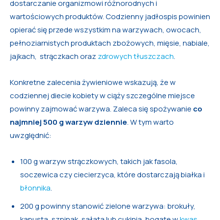
dostarczanie organizmowi różnorodnych i
wartościowych produktów. Codzienny jadłospis powinien
opierać się przede wszystkim na warzywach, owocach,
pełnoziarnistych produktach zbożowych, mięsie, nabiale,
jajkach, strączkach oraz
zdrowych tłuszczach
.
Konkretne zalecenia żywieniowe wskazują, że w
codziennej diecie kobiety w ciąży szczególne miejsce
powinny zajmować warzywa. Zaleca się spożywanie
co
najmniej 500 g warzyw dziennie
. W tym warto
uwzględnić:
100 g warzyw strączkowych, takich jak fasola,
soczewica czy ciecierzyca, które dostarczają białka i
błonnika
.
200 g powinny stanowić zielone warzywa: brokuły,
kapusta, szpinak, sałata lub cukinia, bogate w
kwas