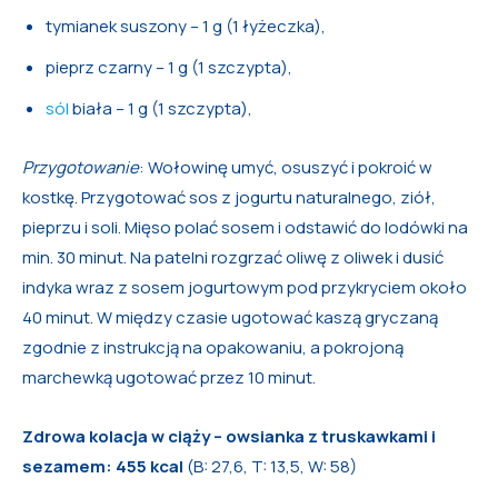
tymianek suszony – 1 g (1 łyżeczka),
pieprz czarny – 1 g (1 szczypta),
sól
biała – 1 g (1 szczypta),
Przygotowanie
: Wołowinę umyć, osuszyć i pokroić w
kostkę. Przygotować sos z jogurtu naturalnego, ziół,
pieprzu i soli. Mięso polać sosem i odstawić do lodówki na
min. 30 minut. Na patelni rozgrzać oliwę z oliwek i dusić
indyka wraz z sosem jogurtowym pod przykryciem około
40 minut. W między czasie ugotować kaszą gryczaną
zgodnie z instrukcją na opakowaniu, a pokrojoną
marchewką ugotować przez 10 minut.
Zdrowa kolacja w ciąży – owsianka z truskawkami i
sezamem: 455 kcal
(B: 27,6, T: 13,5, W: 58)