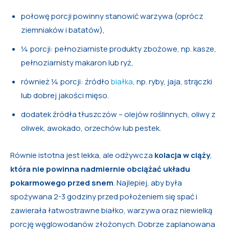
połowę porcji powinny stanowić warzywa (oprócz
ziemniaków i batatów),
¼ porcji: pełnoziarniste produkty zbożowe, np. kasze,
pełnoziarnisty makaron lub ryż,
również ¼ porcji: źródło
białka
, np. ryby, jaja, strączki
lub dobrej jakości mięso.
dodatek źródła tłuszczów – olejów roślinnych, oliwy z
oliwek, awokado, orzechów lub pestek.
Równie istotna jest lekka, ale odżywcza
kolacja w ciąży
,
która nie powinna nadmiernie obciążać układu
pokarmowego przed snem
. Najlepiej, aby była
spożywana 2-3 godziny przed położeniem się spać i
zawierała łatwostrawne białko, warzywa oraz niewielką
porcję węglowodanów złożonych. Dobrze zaplanowana