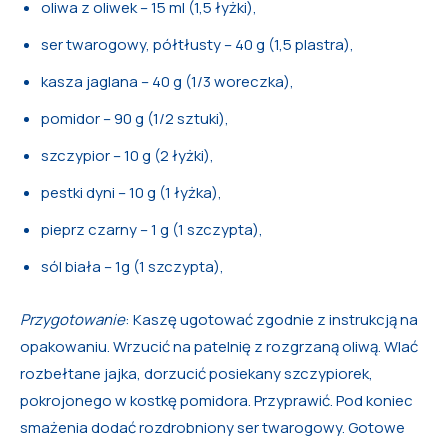
oliwa z oliwek – 15 ml (1,5 łyżki),
ser twarogowy, półtłusty – 40 g (1,5 plastra),
kasza jaglana – 40 g (1/3 woreczka),
pomidor – 90 g (1/2 sztuki),
szczypior – 10 g (2 łyżki),
pestki dyni – 10 g (1 łyżka),
pieprz czarny – 1 g (1 szczypta),
sól biała – 1g (1 szczypta),
Przygotowanie
: Kaszę ugotować zgodnie z instrukcją na
opakowaniu. Wrzucić na patelnię z rozgrzaną oliwą. Wlać
rozbełtane jajka, dorzucić posiekany szczypiorek,
pokrojonego w kostkę pomidora. Przyprawić. Pod koniec
smażenia dodać rozdrobniony ser twarogowy. Gotowe