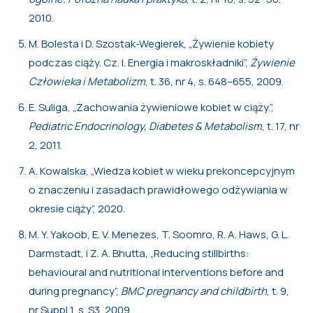
2010.
M. Bolesta i D. Szostak-Wegierek, „Żywienie kobiety
podczas ciąży. Cz. I. Energia i makroskładniki”,
Żywienie
Człowieka i Metabolizm
, t. 36, nr 4, s. 648–655, 2009.
E. Suliga, „Zachowania żywieniowe kobiet w ciąży.”,
Pediatric Endocrinology, Diabetes & Metabolism
, t. 17, nr
2, 2011.
A. Kowalska, „Wiedza kobiet w wieku prekoncepcyjnym
o znaczeniu i zasadach prawidłowego odżywiania w
okresie ciąży”, 2020.
M. Y. Yakoob, E. V. Menezes, T. Soomro, R. A. Haws, G. L.
Darmstadt, i Z. A. Bhutta, „Reducing stillbirths:
behavioural and nutritional interventions before and
during pregnancy”,
BMC pregnancy and childbirth
, t. 9,
nr Suppl 1, s. S3, 2009.