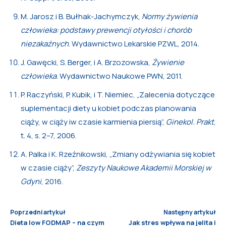
M. Jarosz i B. Bułhak-Jachymczyk,
Normy żywienia
człowieka: podstawy prewencji otyłości i chorób
niezakaźnych
. Wydawnictwo Lekarskie PZWL, 2014.
J. Gawęcki, S. Berger, i A. Brzozowska,
Żywienie
człowieka
. Wydawnictwo Naukowe PWN, 2011.
P. Raczyński, P. Kubik, i T. Niemiec, „Zalecenia dotyczące
suplementacji diety u kobiet podczas planowania
ciąży, w ciąży iw czasie karmienia piersią”,
Ginekol. Prakt
,
t. 4, s. 2–7, 2006.
A. Palka i K. Rzeźnikowski, „Zmiany odżywiania się kobiet
w czasie ciąży”,
Zeszyty Naukowe Akademii Morskiej w
Gdyni
, 2016.
Poprzedni artykuł
Następny artykuł
Dieta low FODMAP – na czym
Jak stres wpływa na jelita i