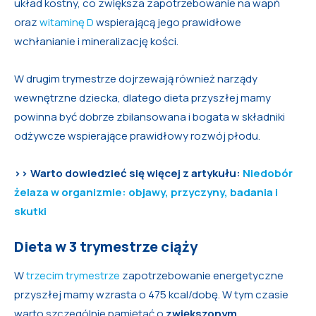
układ kostny, co zwiększa zapotrzebowanie na wapń
oraz
witaminę D
wspierającą jego prawidłowe
wchłanianie i mineralizację kości.
W drugim trymestrze dojrzewają również narządy
wewnętrzne dziecka, dlatego dieta przyszłej mamy
powinna być dobrze zbilansowana i bogata w składniki
odżywcze wspierające prawidłowy rozwój płodu.
>> Warto dowiedzieć się więcej z artykułu:
Niedobór
żelaza w organizmie: objawy, przyczyny, badania i
skutki
Dieta w 3 trymestrze ciąży
W
trzecim trymestrze
zapotrzebowanie energetyczne
przyszłej mamy wzrasta o 475 kcal/dobę. W tym czasie
warto szczególnie pamiętać o
zwiększonym