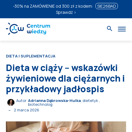
-30%
na ZAMÓWIENIE od 300 zł z kodem:
SIE26BAD
Sprawdź ›
DIETA I SUPLEMENTACJA
Dieta w ciąży – wskazówki
żywieniowe dla ciężarnych i
przykładowy jadłospis
Autor
Adrianna Dąbrowska-Hulka
, dietetyk ,
biotechnolog
2 marca 2026