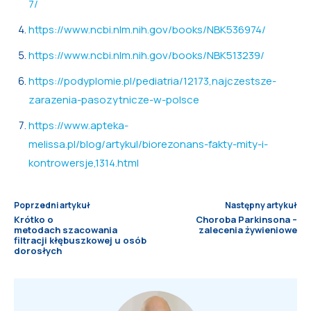
7/
https://www.ncbi.nlm.nih.gov/books/NBK536974/
https://www.ncbi.nlm.nih.gov/books/NBK513239/
https://podyplomie.pl/pediatria/12173,najczestsze-
zarazenia-pasozytnicze-w-polsce
https://www.apteka-
melissa.pl/blog/artykul/biorezonans-fakty-mity-i-
kontrowersje,1314.html
Poprzedni artykuł
Następny artykuł
Krótko o
Choroba Parkinsona –
metodach szacowania
zalecenia żywieniowe
filtracji kłębuszkowej u osób
dorosłych