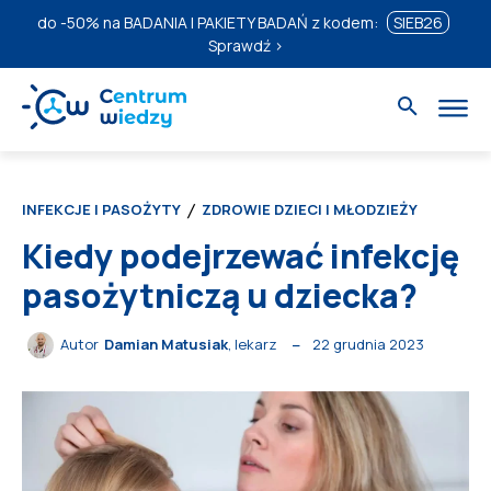
do
-50%
na BADANIA I PAKIETY BADAŃ z kodem:
SIEB26
Sprawdź ›
INFEKCJE I PASOŻYTY
ZDROWIE DZIECI I MŁODZIEŻY
Kiedy podejrzewać infekcję
pasożytniczą u dziecka?
22 grudnia 2023
Autor
Damian Matusiak
, lekarz