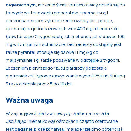
higienicznym
; leczenie świerzbu i wszawicy opiera się na
łatwych w stosowaniu preparatów z permetryną i
benzoesanem benzylu. Leczenie owsicy jest proste,
opiera się na jednorazowej dawce 400 mg albendazolu
(powtórka po 2 tygodniach) lub mebendazol w dawce 100
mg w tym samym schemacie; bez recepty dostępny jest
także pyrantel, stosuje się dawkę 11 mg/kg do
maksymalnie 1 g, także podawane w odstępie 2 tygodni.
Leczeniem pierwszego rzutu giardiozy pozostaje
metronidazol, typowe dawkowanie wynosi 250 do 500 mg
3 razy dziennie przez 5 do 10 dni.
Ważna uwaga
W zajmujących się tzw. medycyną alternatywną (a
uściślając: nienaukową) ośrodkach często oferowane
jest
badanie biorezonansu
, mające rzekomo potencjał