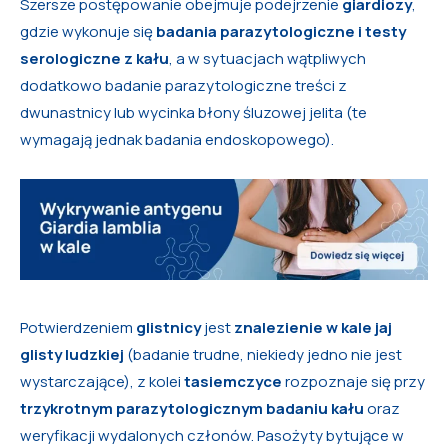
Szersze postępowanie obejmuje podejrzenie
giardiozy
,
gdzie wykonuje się
badania parazytologiczne i testy
serologiczne z kału
, a w sytuacjach wątpliwych
dodatkowo badanie parazytologiczne treści z
dwunastnicy lub wycinka błony śluzowej jelita (te
wymagają jednak badania endoskopowego).
Potwierdzeniem
glistnicy
jest
znalezienie w kale jaj
glisty ludzkiej
(badanie trudne, niekiedy jedno nie jest
wystarczające), z kolei
tasiemczyce
rozpoznaje się przy
trzykrotnym parazytologicznym badaniu kału
oraz
weryfikacji wydalonych członów. Pasożyty bytujące w