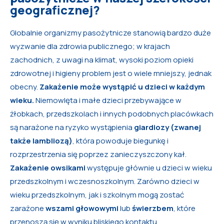
geograficznej?
Globalnie organizmy pasożytnicze stanowią bardzo duże
wyzwanie dla zdrowia publicznego; w krajach
zachodnich, z uwagi na klimat, wysoki poziom opieki
zdrowotnej i higieny problem jest o wiele mniejszy, jednak
obecny.
Zakażenie może wystąpić u dzieci w każdym
wieku.
Niemowlęta i małe dzieci przebywające w
żłobkach, przedszkolach i innych podobnych placówkach
są narażone na ryzyko wystąpienia
giardiozy (zwanej
także lambliozą)
, która powoduje biegunkę i
rozprzestrzenia się poprzez zanieczyszczony kał.
Zakażenie owsikami
występuje głównie u dzieci w wieku
przedszkolnym i wczesnoszkolnym. Zarówno dzieci w
wieku przedszkolnym, jak i szkolnym mogą zostać
zarażone
wszami głowowymi
lub
świerzbem
, które
przenoszą się w wyniku bliskiego kontaktu