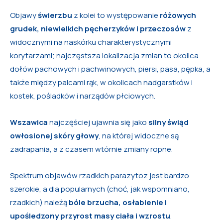
Objawy
świerzbu
z kolei to występowanie
różowych
grudek, niewielkich pęcherzyków i przeczosów
z
widocznymi na naskórku charakterystycznymi
korytarzami; najczęstsza lokalizacja zmian to okolica
dołów pachowych i pachwinowych, piersi, pasa, pępka, a
także między palcami rąk, w okolicach nadgarstków i
kostek, pośladków i narządów płciowych.
Wszawica
najczęściej ujawnia się jako
silny świąd
owłosionej skóry głowy
, na której widoczne są
zadrapania, a z czasem wtórnie zmiany ropne.
Spektrum objawów rzadkich parazytoz jest bardzo
szerokie, a dla popularnych (choć, jak wspomniano,
rzadkich) należą
bóle brzucha, osłabienie i
upośledzony przyrost masy ciała i wzrostu
.