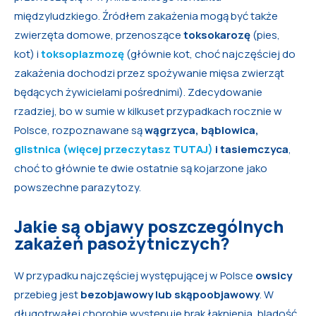
międzyludzkiego. Źródłem zakażenia mogą być także
zwierzęta domowe, przenoszące
toksokarozę
(pies,
kot) i
toksoplazmozę
(głównie kot, choć najczęściej do
zakażenia dochodzi przez spożywanie mięsa zwierząt
będących żywicielami pośrednimi). Zdecydowanie
rzadziej, bo w sumie w kilkuset przypadkach rocznie w
Polsce, rozpoznawane są
wągrzyca, bąblowica,
glistnica (więcej przeczytasz TUTAJ)
i tasiemczyca
,
choć to głównie te dwie ostatnie są kojarzone jako
powszechne parazytozy.
Jakie są objawy poszczególnych
zakażeń pasożytniczych?
W przypadku najczęściej występującej w Polsce
owsicy
przebieg jest
bezobjawowy lub skąpoobjawowy
. W
długotrwałej chorobie występuje brak łaknienia, bladość,