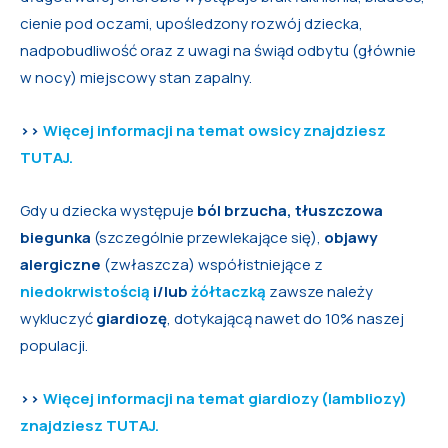
cienie pod oczami, upośledzony rozwój dziecka,
nadpobudliwość oraz z uwagi na świąd odbytu (głównie
w nocy) miejscowy stan zapalny.
>>
Więcej informacji na temat owsicy znajdziesz
TUTAJ.
Gdy u dziecka występuje
ból brzucha, tłuszczowa
biegunka
(szczególnie przewlekające się),
objawy
alergiczne
(zwłaszcza) współistniejące z
niedokrwistością
i/lub
żółtaczką
zawsze należy
wykluczyć
giardiozę
, dotykającą nawet do 10% naszej
populacji.
>>
Więcej informacji na temat giardiozy (lambliozy)
znajdziesz TUTAJ.