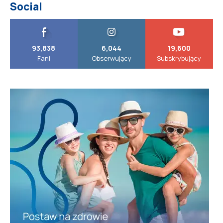
Social
93,838
6,044
19,600
Fani
Obserwujący
Subskrybujący