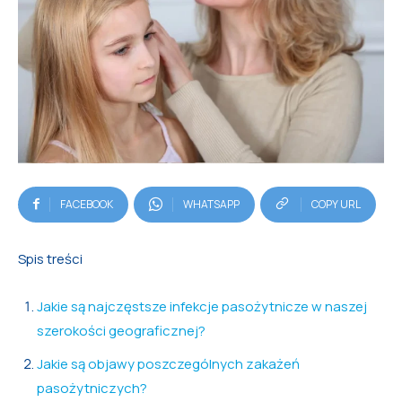
FACEBOOK
WHATSAPP
COPY URL
Spis treści
Jakie są najczęstsze infekcje pasożytnicze w naszej
szerokości geograficznej?
Jakie są objawy poszczególnych zakażeń
pasożytniczych?