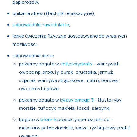
papierosów,
unikanie stresu (techniki relaksacyjne),
odpowiednie nawadnianie
,
lekkie ćwiczenia fizyczne dostosowane do własnych
możliwości,
odpowiednia dieta:
pokarmy bogate w
antyoksydanty
– warzywa i
owoce np. brokuły, buraki, brukselka, jarmuż,
szpinak, warzywa strączkowe, maliny, borówki,
owoce cytrusowe,
pokarmy bogate w
kwasy omega-3
– tłuste ryby
morskie: tuńczyk, makrela, łosoś, sardynki,
bogate w
błonnik
produkty pełnoziarniste –
makarony pełnoziarniste, kasze, ryż brązowy, płatki
owsiane,