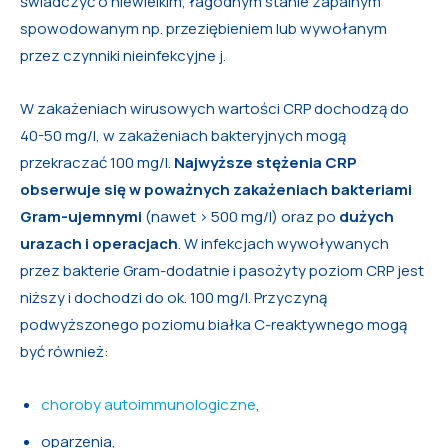
świadczyć o niewielkim, łagodnym stanie zapalnym
spowodowanym np. przeziębieniem lub wywołanym
przez czynniki nieinfekcyjne j.
W zakażeniach wirusowych wartości CRP dochodzą do
40-50 mg/l, w zakażeniach bakteryjnych mogą
przekraczać 100 mg/l.
Najwyższe stężenia CRP
obserwuje się w poważnych zakażeniach bakteriami
Gram-ujemnymi
(nawet > 500 mg/l) oraz po
dużych
urazach i operacjach
. W infekcjach wywoływanych
przez bakterie Gram-dodatnie i pasożyty poziom CRP jest
niższy i dochodzi do ok. 100 mg/l. Przyczyną
podwyższonego poziomu białka C-reaktywnego mogą
być również:
choroby autoimmunologiczne
,
oparzenia,