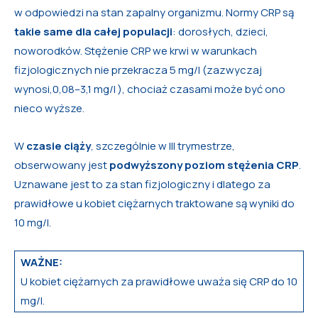
w odpowiedzi na stan zapalny organizmu. Normy CRP są
takie same dla całej populacji
: dorosłych, dzieci,
noworodków. Stężenie CRP we krwi w warunkach
fizjologicznych nie przekracza 5 mg/l (zazwyczaj
wynosi,0,08–3,1 mg/l ), chociaż czasami może być ono
nieco wyższe.
W
czasie ciąży
, szczególnie w III trymestrze,
obserwowany jest
podwyższony poziom stężenia CRP
.
Uznawane jest to za stan fizjologiczny i dlatego za
prawidłowe u kobiet ciężarnych traktowane są wyniki do
10 mg/l.
WAŻNE:
U kobiet ciężarnych za prawidłowe uważa się CRP do 10
mg/l.