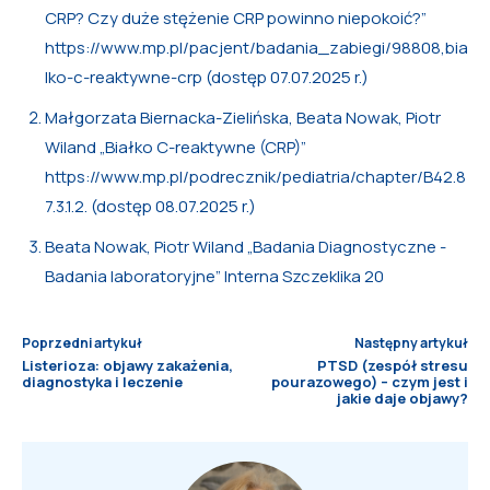
CRP? Czy duże stężenie CRP powinno niepokoić?”
https://www.mp.pl/pacjent/badania_zabiegi/98808,bia
lko-c-reaktywne-crp (dostęp 07.07.2025 r.)
Małgorzata Biernacka-Zielińska, Beata Nowak, Piotr
Wiland „Białko C-reaktywne (CRP)”
https://www.mp.pl/podrecznik/pediatria/chapter/B42.8
7.3.1.2. (dostęp 08.07.2025 r.)
Beata Nowak, Piotr Wiland „Badania Diagnostyczne -
Badania laboratoryjne” Interna Szczeklika 20
Poprzedni artykuł
Następny artykuł
Listerioza: objawy zakażenia,
PTSD (zespół stresu
diagnostyka i leczenie
pourazowego) – czym jest i
jakie daje objawy?