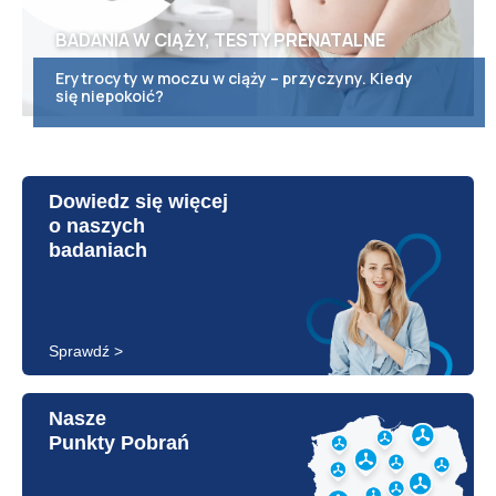
BADANIA W CIĄŻY, TESTY PRENATALNE
Erytrocyty w moczu w ciąży – przyczyny. Kiedy
się niepokoić?
Dowiedz się więcej
o naszych
badaniach
Sprawdź >
Nasze
Punkty Pobrań