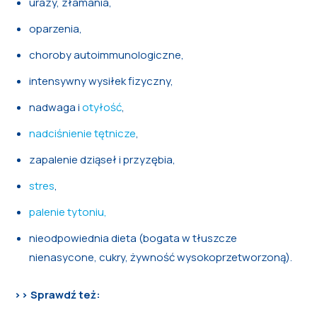
urazy, złamania,
oparzenia,
choroby autoimmunologiczne,
intensywny wysiłek fizyczny,
nadwaga i
otyłość
,
nadciśnienie tętnicze
,
zapalenie dziąseł i przyzębia,
stres
,
palenie tytoniu,
nieodpowiednia dieta (bogata w tłuszcze
nienasycone, cukry, żywność wysokoprzetworzoną).
>> Sprawdź też: