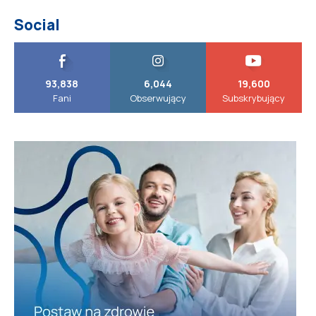
Social
93,838
6,044
19,600
Fani
Obserwujący
Subskrybujący