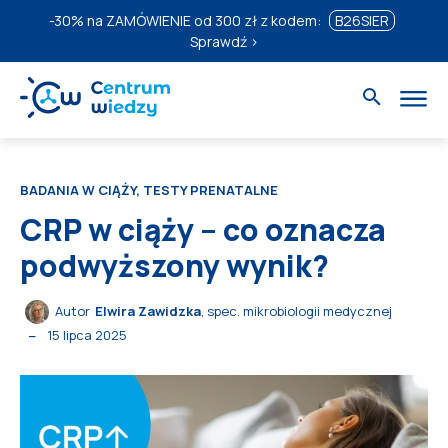
-30%
na ZAMÓWIENIE od 300 zł z kodem:
B26SIER
Sprawdź ›
BADANIA W CIĄŻY, TESTY PRENATALNE
CRP w ciąży – co oznacza
podwyższony wynik?
Autor
Elwira Zawidzka
, spec. mikrobiologii medycznej
15 lipca 2025