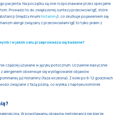
go pacjenta. Na początku są one rozpoznawane przez specjalne
tom. Prowadzi to do zwiększonej syntezy przeciwciał IgE, które
bstancji (między innymi
histaminy
), co skutkuje pojawieniem się
nizm alergii związany z przeciwciałami IgE to tylko jeden z
wynik i w jakim celu przeprowadza się badanie?
znie częściej używane w języku potocznym. Uczulenie klasycznie
e z alergenem obserwuje się występowanie objawów
omnianej już histaminy (faza wczesna). Z kolei po 6-12 godzinach
iwości związane z fazą późną, co wynika z napływu komórek
nią?
ealergiczną. W powstawaniu objawów nietolerancji nie bierze