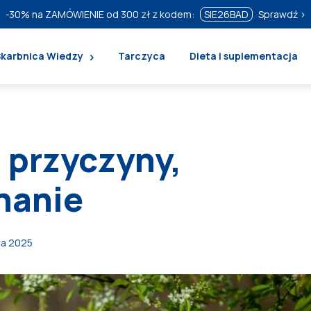
-30%
na ZAMÓWIENIE od 300 zł z kodem:
SIE26BAD
Sprawdź ›
Skarbnica Wiedzy
Tarczyca
Dieta i suplementacja
, przyczyny,
nanie
ca 2025