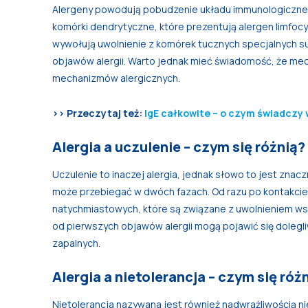
Alergeny powodują pobudzenie układu immunologiczne
komórki dendrytyczne, które prezentują alergen limfocy
wywołują uwolnienie z komórek tucznych specjalnych su
objawów alergii. Warto jednak mieć świadomość, że mecha
mechanizmów alergicznych.
>> Przeczytaj też:
IgE całkowite – o czym świadczy 
Alergia a uczulenie – czym się różnią?
Uczulenie to inaczej alergia, jednak słowo to jest znac
może przebiegać w dwóch fazach. Od razu po kontakci
natychmiastowych, które są związane z uwolnieniem wsp
od pierwszych objawów alergii mogą pojawić się dolegl
zapalnych.
Alergia a nietolerancja – czym się róż
Nietolerancja nazywana jest również nadwrażliwością ni