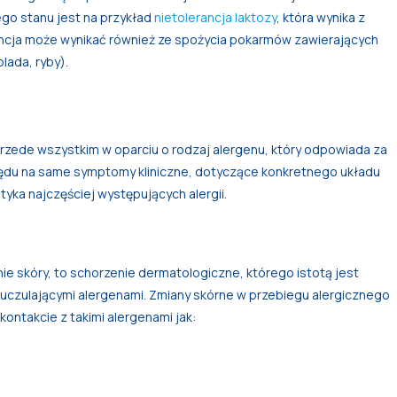
ego stanu jest na przykład
nietolerancja laktozy
, która wynika z
ancja może wynikać również ze spożycia pokarmów zawierających
olada, ryby).
przede wszystkim w oparciu o rodzaj alergenu, który odpowiada za
ględu na same symptomy kliniczne, dotyczące konkretnego układu
yka najczęściej występujących alergii.
nie skóry, to schorzenie dermatologiczne, którego istotą jest
uczulającymi alergenami. Zmiany skórne w przebiegu alergicznego
ontakcie z takimi alergenami jak: