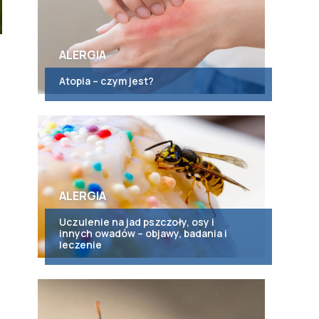
ALERGIA
Atopia – czym jest?
ALERGIA
Uczulenie na jad pszczoły, osy i
innych owadów – objawy, badania i
leczenie