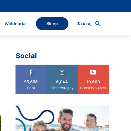
Webinaria
Szukaj
Sklep
Social
93,838
6,044
19,600
Fani
Obserwujący
Subskrybujący