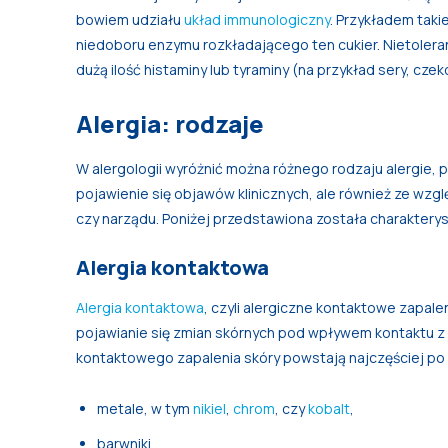
bowiem udziału
układ immunologiczny
. Przykładem taki
niedoboru enzymu rozkładającego ten cukier. Nietoler
dużą ilość histaminy lub tyraminy (na przykład sery, czek
Alergia: rodzaje
W alergologii wyróżnić można różnego rodzaju alergie, 
pojawienie się objawów klinicznych, ale również ze wz
czy narządu. Poniżej przedstawiona została charakteryst
Alergia kontaktowa
Alergia kontaktowa
, czyli alergiczne kontaktowe zapale
pojawianie się zmian skórnych pod wpływem kontaktu z 
kontaktowego zapalenia skóry powstają najczęściej po k
metale, w tym
nikiel
,
chrom
, czy
kobalt
,
barwniki,