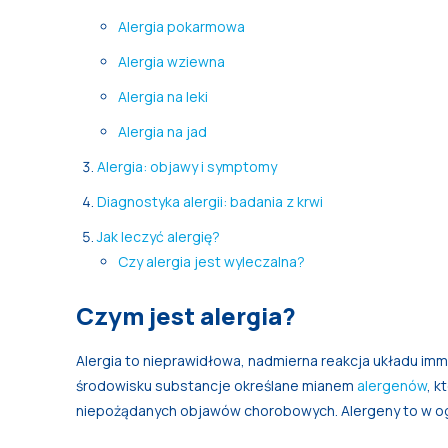
Alergia pokarmowa
Alergia wziewna
Alergia na leki
Alergia na jad
Alergia: objawy i symptomy
Diagnostyka alergii: badania z krwi
Jak leczyć alergię?
Czy alergia jest wyleczalna?
Czym jest alergia?
Alergia to nieprawidłowa, nadmierna reakcja układu im
środowisku substancje określane mianem
alergenów
, k
niepożądanych objawów chorobowych. Alergeny to w ogro