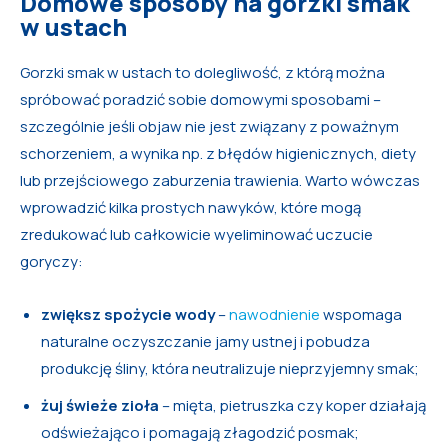
Domowe sposoby na gorzki smak
w ustach
Gorzki smak w ustach to dolegliwość, z którą można
spróbować poradzić sobie domowymi sposobami –
szczególnie jeśli objaw nie jest związany z poważnym
schorzeniem, a wynika np. z błędów higienicznych, diety
lub przejściowego zaburzenia trawienia. Warto wówczas
wprowadzić kilka prostych nawyków, które mogą
zredukować lub całkowicie wyeliminować uczucie
goryczy:
zwiększ spożycie wody
–
nawodnienie
wspomaga
naturalne oczyszczanie jamy ustnej i pobudza
produkcję śliny, która neutralizuje nieprzyjemny smak;
żuj świeże zioła
– mięta, pietruszka czy koper działają
odświeżająco i pomagają złagodzić posmak;