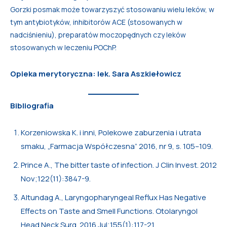
Gorzki posmak może towarzyszyć stosowaniu wielu leków, w
tym antybiotyków, inhibitorów ACE (stosowanych w
nadciśnieniu), preparatów moczopędnych czy leków
stosowanych w leczeniu POChP.
Opieka merytoryczna: lek. Sara Aszkiełowicz
Bibliografia
Korzeniowska K. i inni, Polekowe zaburzenia i utrata
smaku, „Farmacja Współczesna” 2016, nr 9, s. 105–109.
Prince A., The bitter taste of infection. J Clin Invest. 2012
Nov;122(11):3847-9.
Altundag A., Laryngopharyngeal Reflux Has Negative
Effects on Taste and Smell Functions. Otolaryngol
Head Neck Surg. 2016 Jul;155(1):117-21.