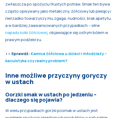
zwłaszcza po spożyciu tłustych potraw. Smak ten bywa
często opisywany jako metaliczny, żółciowy lub piekący i
nierzadko towarzyszy mu zgaga, nudności, brak apetytu,
a w bardziej zaawansowanych przypadkach – silne
napady kolki żółciowej
, objawiające się ostrym bólem w
prawym podżebrzu.
>> Sprawdź:
Kamica żółciowa u dzieci i młodzieży –
kazuistyka czy realny problem?
Inne możliwe przyczyny goryczy
w ustach
Gorzki smak w ustach po jedzeniu –
dlaczego się pojawia?
W wielu przypadkach gorzki posmak w ustach jest
wynikiem spożycia określonych produktów o naturalnie