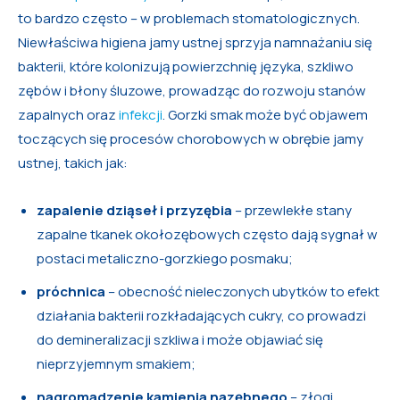
to bardzo często – w problemach stomatologicznych.
Niewłaściwa higiena jamy ustnej sprzyja namnażaniu się
bakterii, które kolonizują powierzchnię języka, szkliwo
zębów i błony śluzowe, prowadząc do rozwoju stanów
zapalnych oraz
infekcji
. Gorzki smak może być objawem
toczących się procesów chorobowych w obrębie jamy
ustnej, takich jak:
zapalenie dziąseł i przyzębia
– przewlekłe stany
zapalne tkanek okołozębowych często dają sygnał w
postaci metaliczno-gorzkiego posmaku;
próchnica
– obecność nieleczonych ubytków to efekt
działania bakterii rozkładających cukry, co prowadzi
do demineralizacji szkliwa i może objawiać się
nieprzyjemnym smakiem;
nagromadzenie kamienia nazębnego
– złogi