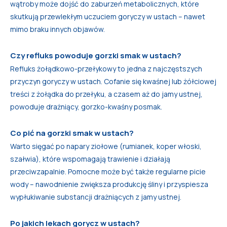
wątroby może dojść do zaburzeń metabolicznych, które
skutkują przewlekłym uczuciem goryczy w ustach – nawet
mimo braku innych objawów.
Czy refluks powoduje gorzki smak w ustach?
Refluks żołądkowo-przełykowy to jedna z najczęstszych
przyczyn goryczy w ustach. Cofanie się kwaśnej lub żółciowej
treści z żołądka do przełyku, a czasem aż do jamy ustnej,
powoduje drażniący, gorzko-kwaśny posmak.
Co pić na gorzki smak w ustach?
Warto sięgać po napary ziołowe (rumianek, koper włoski,
szałwia), które wspomagają trawienie i działają
przeciwzapalnie. Pomocne może być także regularne picie
wody – nawodnienie zwiększa produkcję śliny i przyspiesza
wypłukiwanie substancji drażniących z jamy ustnej.
Po jakich lekach gorycz w ustach?