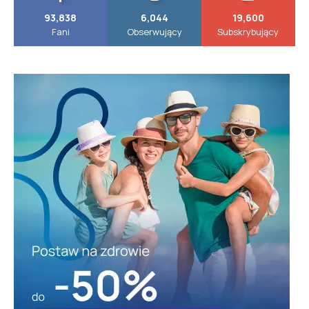
93,838
6,044
19,600
Fani
Obserwujący
Subskrybujący