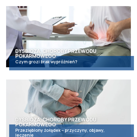
DYSBIOZA, CHOROBY PRZEWODU
POKARMOWEGO
Czym grozi brak wypróżnień?
DYSBIOZA, CHOROBY PRZEWODU
POKARMOWEGO
Przeziębiony żołądek – przyczyny, objawy,
leczenie