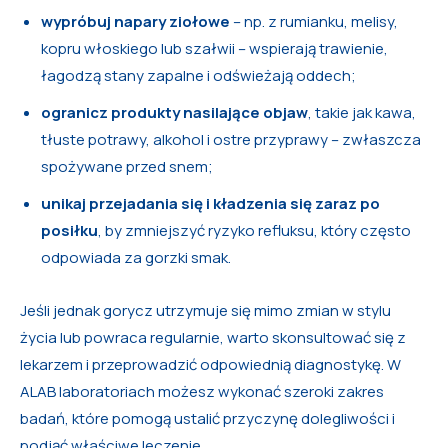
wypróbuj napary ziołowe
– np. z rumianku, melisy,
kopru włoskiego lub szałwii – wspierają trawienie,
łagodzą stany zapalne i odświeżają oddech;
ogranicz produkty nasilające objaw
, takie jak kawa,
tłuste potrawy, alkohol i ostre przyprawy – zwłaszcza
spożywane przed snem;
unikaj przejadania się i kładzenia się zaraz po
posiłku
, by zmniejszyć ryzyko refluksu, który często
odpowiada za gorzki smak.
Jeśli jednak gorycz utrzymuje się mimo zmian w stylu
życia lub powraca regularnie, warto skonsultować się z
lekarzem i przeprowadzić odpowiednią diagnostykę. W
ALAB laboratoriach możesz wykonać szeroki zakres
badań, które pomogą ustalić przyczynę dolegliwości i
podjąć właściwe leczenie.