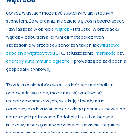
Gorycz w ustach może być subtelnym, ale istotnym
sygnałem, że w organizmie dzieje się coś niepokojącego
– zwłaszcza w obrębie
wątroby
i trzustki. W przypadku
wątroby, zaburzenia jej funkcji metabolicznych –
szczególnie w przebiegu schorzeń takich jak
wirusowe
zapalenie wątroby typu B
i C, stłuszczenie,
marskość
czy
choroby autoimmunologiczne
– prowadzą do zakłócenia
gospodarki cynkowej.
To właśnie niedobór cynku, za którego metabolizm
odpowiada wątroba, może nasilać wrażliwość
receptorów smakowych, skutkując trwałym lub
okresowym odczuwaniem gorzkiego posmaku, nawet po
neutralnych potrawach. Podobnie trzustka, będąca
kluczowym narządem w procesach trawienia i regulacji
poziomu glukozy, może przyczyniać się do zaburzeń