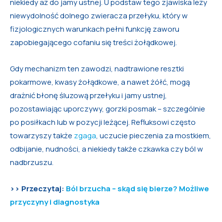
niekiedy aż do jamy ustnej. U podstaw tego zjawiska leży
niewydolność dolnego zwieracza przełyku, który w
fizjologicznych warunkach pełni funkcję zaworu
zapobiegającego cofaniu się treści żołądkowej.
Gdy mechanizm ten zawodzi, nadtrawione resztki
pokarmowe, kwasy żołądkowe, a nawet żółć, mogą
drażnić błonę śluzową przełyku i jamy ustnej,
pozostawiając uporczywy, gorzki posmak – szczególnie
po posiłkach lub w pozycji leżącej. Refluksowi często
towarzyszy także
zgaga
, uczucie pieczenia za mostkiem,
odbijanie, nudności, a niekiedy także czkawka czy ból w
nadbrzuszu.
>> Przeczytaj:
Ból brzucha – skąd się bierze? Możliwe
przyczyny i diagnostyka