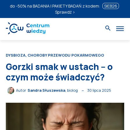
do
-50%
na BADANIA I PAKIETY BADAŃ z kodem:
SIEB26
Sprawdź ›
DYSBIOZA, CHOROBY PRZEWODU POKARMOWEGO
Gorzki smak w ustach – o
czym może świadczyć?
30 lipca 2025
Autor
Sandra Słuszewska
, biolog