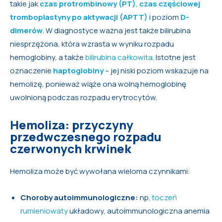
takie jak
czas protrombinowy (PT)
,
czas częściowej
tromboplastyny po aktywacji (APTT)
i poziom
D-
dimerów
. W diagnostyce ważna jest także bilirubina
niesprzężona, która wzrasta w wyniku rozpadu
hemoglobiny, a także
bilirubina całkowita
. Istotne jest
oznaczenie
haptoglobiny
– jej niski poziom wskazuje na
hemolizę, ponieważ wiąże ona wolną hemoglobinę
uwolnioną podczas rozpadu erytrocytów.
Hemoliza: przyczyny
przedwczesnego rozpadu
czerwonych krwinek
Hemoliza może być wywołana wieloma czynnikami:
Choroby autoimmunologiczne:
np.
toczeń
rumieniowaty
układowy, autoimmunologiczna anemia