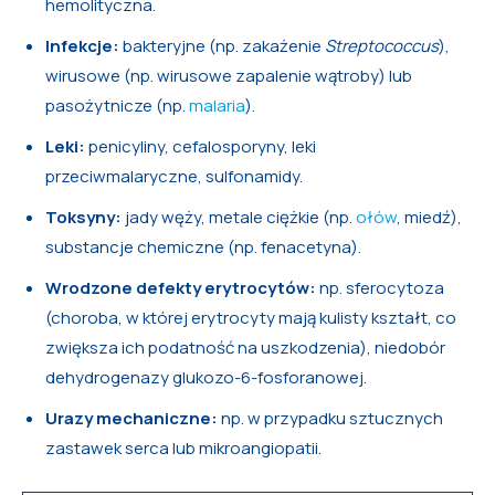
hemolityczna.
Infekcje:
bakteryjne (np. zakażenie
Streptococcus
),
wirusowe (np. wirusowe zapalenie wątroby) lub
pasożytnicze (np.
malaria
).
Leki:
penicyliny, cefalosporyny, leki
przeciwmalaryczne, sulfonamidy.
Toksyny:
jady węży, metale ciężkie (np.
ołów
, miedź),
substancje chemiczne (np. fenacetyna).
Wrodzone defekty erytrocytów:
np. sferocytoza
(choroba, w której erytrocyty mają kulisty kształt, co
zwiększa ich podatność na uszkodzenia), niedobór
dehydrogenazy glukozo-6-fosforanowej.
Urazy mechaniczne:
np. w przypadku sztucznych
zastawek serca lub mikroangiopatii.