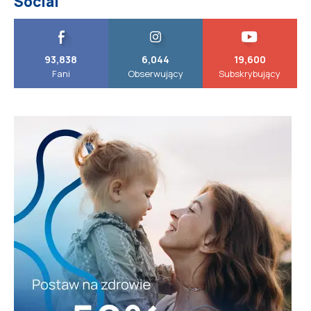
Social
93,838
6,044
19,600
Fani
Obserwujący
Subskrybujący