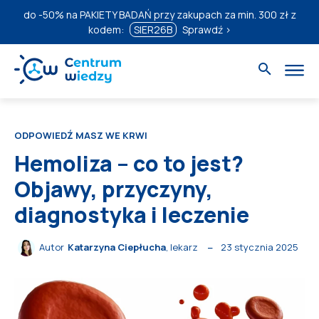
do
-50%
na PAKIETY BADAŃ przy zakupach za min. 300 zł z
kodem:
SIER26B
Sprawdź ›
ODPOWIEDŹ MASZ WE KRWI
Hemoliza – co to jest?
Objawy, przyczyny,
diagnostyka i leczenie
23 stycznia 2025
Autor
Katarzyna Ciepłucha
, lekarz