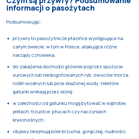
Czym są przywry? Podsumowanie
informacji o pasożytach
Podsumowując:
przywry to pasożytnicze płazińce występujące na
całym świecie, w tym w Polsce, atakujące różne
narządy człowieka;
do zakażenia dochodzi głównie poprzez spożycie
surowych lub niedogotowanych ryb, owoców morza,
roślin wodnych lub picie skażonej wody; niektóre
gatunki wnikają przez skórę;
w zależności od gatunku mogą bytować w wątrobie,
jelitach, trzustce, płucach czy naczyniach
krwionośnych;
objawy obejmują bóle brzucha, gorączkę, nudności,