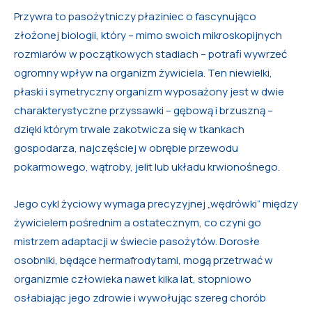
Przywra to pasożytniczy płaziniec o fascynująco
złożonej biologii, który – mimo swoich mikroskopijnych
rozmiarów w początkowych stadiach – potrafi wywrzeć
ogromny wpływ na organizm żywiciela. Ten niewielki,
płaski i symetryczny organizm wyposażony jest w dwie
charakterystyczne przyssawki – gębową i brzuszną –
dzięki którym trwale zakotwicza się w tkankach
gospodarza, najczęściej w obrębie przewodu
pokarmowego, wątroby, jelit lub układu krwionośnego.
Jego cykl życiowy wymaga precyzyjnej „wędrówki” między
żywicielem pośrednim a ostatecznym, co czyni go
mistrzem adaptacji w świecie pasożytów. Dorosłe
osobniki, będące hermafrodytami, mogą przetrwać w
organizmie człowieka nawet kilka lat, stopniowo
osłabiając jego zdrowie i wywołując szereg chorób