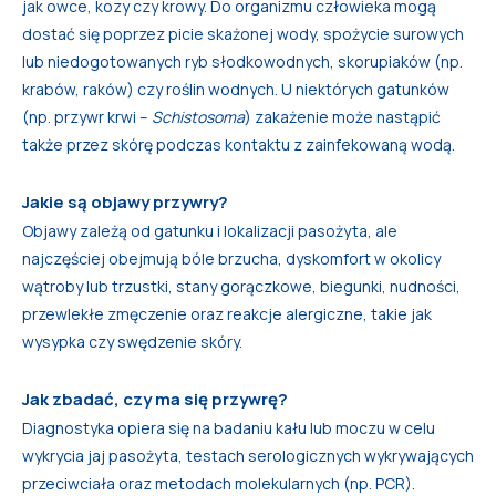
jak owce, kozy czy krowy. Do organizmu człowieka mogą
dostać się poprzez picie skażonej wody, spożycie surowych
lub niedogotowanych ryb słodkowodnych, skorupiaków (np.
krabów, raków) czy roślin wodnych. U niektórych gatunków
(np. przywr krwi –
Schistosoma
) zakażenie może nastąpić
także przez skórę podczas kontaktu z zainfekowaną wodą.
Jakie są objawy przywry?
Objawy zależą od gatunku i lokalizacji pasożyta, ale
najczęściej obejmują bóle brzucha, dyskomfort w okolicy
wątroby lub trzustki, stany gorączkowe, biegunki, nudności,
przewlekłe zmęczenie oraz reakcje alergiczne, takie jak
wysypka czy swędzenie skóry.
Jak zbadać, czy ma się przywrę?
Diagnostyka opiera się na badaniu kału lub moczu w celu
wykrycia jaj pasożyta, testach serologicznych wykrywających
przeciwciała oraz metodach molekularnych (np. PCR).