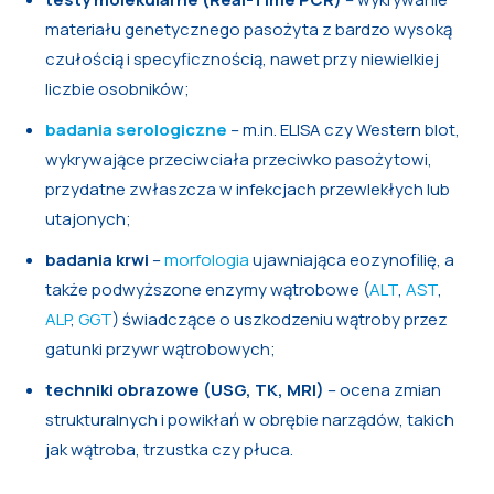
materiału genetycznego pasożyta z bardzo wysoką
czułością i specyficznością, nawet przy niewielkiej
liczbie osobników;
badania serologiczne
– m.in. ELISA czy Western blot,
wykrywające przeciwciała przeciwko pasożytowi,
przydatne zwłaszcza w infekcjach przewlekłych lub
utajonych;
badania krwi
–
morfologia
ujawniająca eozynofilię, a
także podwyższone enzymy wątrobowe (
ALT
,
AST
,
ALP
,
GGT
) świadczące o uszkodzeniu wątroby przez
gatunki przywr wątrobowych;
techniki obrazowe (USG, TK, MRI)
– ocena zmian
strukturalnych i powikłań w obrębie narządów, takich
jak wątroba, trzustka czy płuca.