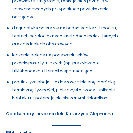
przewlekłe zmęczenie, reakcje alergiczne, a w
zaawansowanych przypadkach powiększenie
narządów;
diagnostyka opiera się na badaniach kału i moczu,
testach serologicznych, metodach molekularnych
oraz badaniach obrazowych;
leczenie polega na podawaniu leków
przeciwpasożytniczych (np. prazykwantel,
triklabendazol) i terapii wspomagającej;
profilaktyka obejmuje dbałość o higienę, obróbkę
termiczną żywności, picie czystej wody i unikanie
kontaktu z potencjalnie skażonymi zbiornikami.
Opieka merytoryczna: lek. Katarzyna Ciepłucha
Bibliografia