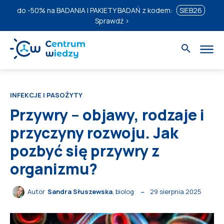
do
-50%
na BADANIA I PAKIETY BADAŃ z kodem:
SIEB26
Sprawdź ›
INFEKCJE I PASOŻYTY
Przywry – objawy, rodzaje i
przyczyny rozwoju. Jak
pozbyć się przywry z
organizmu?
29 sierpnia 2025
Autor
Sandra Słuszewska
, biolog