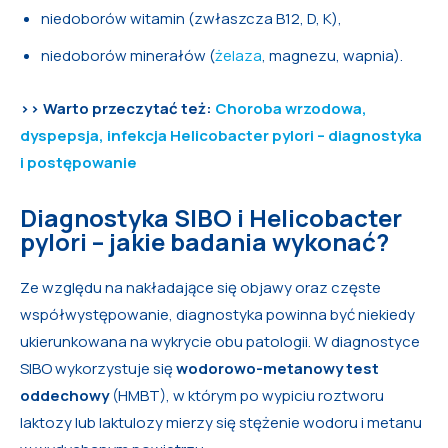
niedoborów witamin (zwłaszcza B12, D, K),
niedoborów minerałów (
żelaza
, magnezu, wapnia).
>> Warto przeczytać też:
Choroba wrzodowa,
dyspepsja, infekcja Helicobacter pylori – diagnostyka
i postępowanie
Diagnostyka SIBO i Helicobacter
pylori – jakie badania wykonać?
Ze względu na nakładające się objawy oraz częste
współwystępowanie, diagnostyka powinna być niekiedy
ukierunkowana na wykrycie obu patologii. W diagnostyce
SIBO wykorzystuje się
wodorowo-metanowy test
oddechowy
(HMBT), w którym po wypiciu roztworu
laktozy lub laktulozy mierzy się stężenie wodoru i metanu