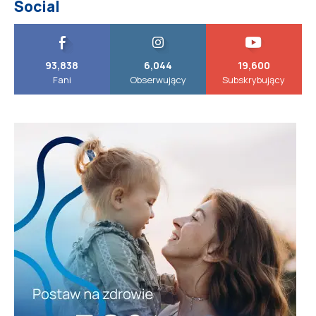
Social
93,838
6,044
19,600
Fani
Obserwujący
Subskrybujący