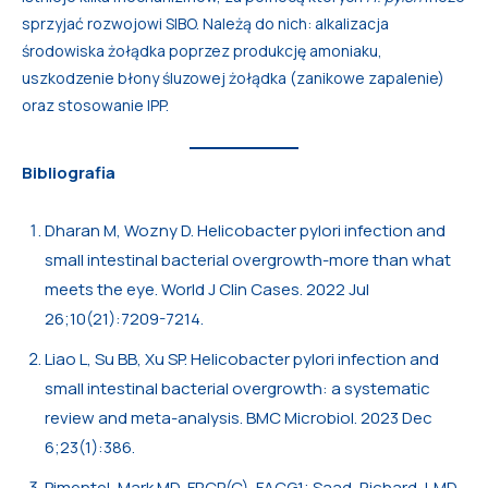
sprzyjać rozwojowi SIBO. Należą do nich: alkalizacja
środowiska żołądka poprzez produkcję amoniaku,
uszkodzenie błony śluzowej żołądka (zanikowe zapalenie)
oraz stosowanie IPP.
Bibliografia
Dharan M, Wozny D. Helicobacter pylori infection and
small intestinal bacterial overgrowth-more than what
meets the eye. World J Clin Cases. 2022 Jul
26;10(21):7209-7214.
Liao L, Su BB, Xu SP. Helicobacter pylori infection and
small intestinal bacterial overgrowth: a systematic
review and meta-analysis. BMC Microbiol. 2023 Dec
6;23(1):386.
Pimentel, Mark MD, FRCP(C), FACG1; Saad, Richard J. MD,