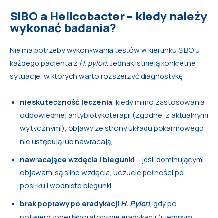
SIBO a Helicobacter – kiedy należy
wykonać badania?
Nie ma potrzeby wykonywania testów w kierunku SIBO u
każdego pacjenta z
H. pylori
. Jednak istnieją konkretne
sytuacje, w których warto rozszerzyć diagnostykę:
nieskuteczność leczenia
, kiedy mimo zastosowania
odpowiedniej antybiotykoterapii (zgodnej z aktualnymi
wytycznymi), objawy ze strony układu pokarmowego
nie ustępują lub nawracają,
nawracające wzdęcia i biegunki
– jeśli dominującymi
objawami są silne wzdęcia, uczucie pełności po
posiłku i wodniste biegunki,
brak poprawy po eradykacji
H. Pylori
, gdy po
potwierdzonej laboratoryjnie eradykacji (ujemnym