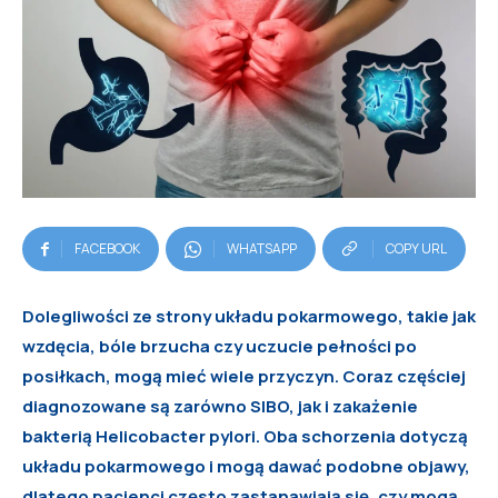
FACEBOOK
WHATSAPP
COPY URL
Dolegliwości ze strony układu pokarmowego, takie jak
wzdęcia, bóle brzucha czy uczucie pełności po
posiłkach, mogą mieć wiele przyczyn. Coraz częściej
diagnozowane są zarówno SIBO, jak i zakażenie
bakterią Helicobacter pylori. Oba schorzenia dotyczą
układu pokarmowego i mogą dawać podobne objawy,
dlatego pacjenci często zastanawiają się, czy mogą