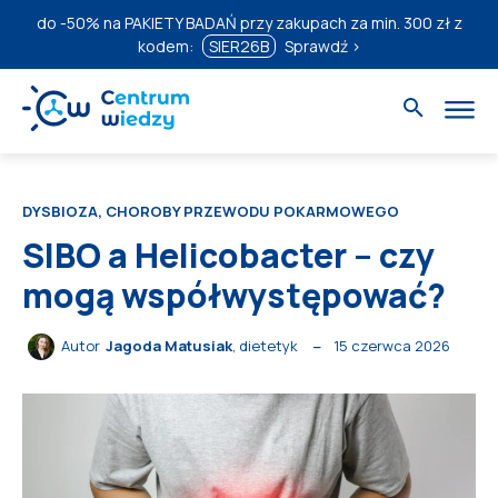
do
-50%
na PAKIETY BADAŃ przy zakupach za min. 300 zł z
kodem:
SIER26B
Sprawdź ›
DYSBIOZA, CHOROBY PRZEWODU POKARMOWEGO
SIBO a Helicobacter – czy
mogą współwystępować?
15 czerwca 2026
Autor
Jagoda Matusiak
, dietetyk