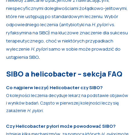
niekiedy zalecane u pacjentów z nawracającymi,
niespecyficznymi dolegliwościami żołądkowo-jelitowymi,
które nie ustępują po standardowym leczeniu. Wybór
odpowiedniego leczenia (antybiotyki na
H. pylori
vs.
ryfaksymina na SIBO) ma kluczowe znaczenie dla sukcesu
terapeutycznego, choć w niektórych przypadkach
wyleczenie
H. pylori
samo w sobie może prowadzić do
ustąpienia SIBO
.
SIBO a helicobacter – sekcja FAQ
Co najpierw leczyć Helicobacter czy SIBO?
O kolejności leczenia decyduje lekarz na podstawie objawów
i wyników badań. Często w pierwszej kolejności leczy się
zakażenie
H. pylori.
Czy Helicobacter pylori może powodować SIBO?
Istnieje kilka mechanizmów, za pomocą których
H. pylori
może