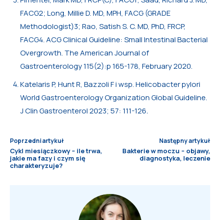
FACG2; Long, Millie D. MD, MPH, FACG (GRADE
Methodologist)3; Rao, Satish S. C. MD, PhD, FRCP,
FACG4. ACG Clinical Guideline: Small Intestinal Bacterial
Overgrowth. The American Journal of
Gastroenterology 115(2):p 165-178, February 2020.
Katelaris P, Hunt R, Bazzoli F i wsp. Helicobacter pylori
World Gastroenterology Organization Global Guideline.
J Clin Gastroenterol 2023; 57: 111-126
.
Poprzedni artykuł
Następny artykuł
Cykl miesiączkowy – ile trwa,
Bakterie w moczu – objawy,
jakie ma fazy i czym się
diagnostyka, leczenie
charakteryzuje?