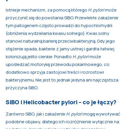
Istnieje mechanizm, za pomocą którego
H. pylori
może
przyczynić się do powstania SIBO. Przewlekłe zakażenie
tym patogenem często prowadzi do hypochlorhydrii
(obniżenia wydzielania kwasu solnego). Kwas solny
stanowi naturalną barierę przeciwbakteryjną. Gdy jego
stężenie spada, bakterie z jamy ustnej i gardła łatwiej
kolonizują jelito cienkie. Ponadto
H. pylori
może
upośledzać motorykę przewodu pokarmowego, co
dodatkowo sprzyja zastojowi treści i rozrostowi
bakteryjnemu. Nie jest to jednak jedyna ani najczęstsza
przyczyna SIBO.
SIBO i Helicobacter pylori – co je łączy?
Zarówno SIBO, jak i zakażenie
H. pylori
mogą wywoływać
podobne objawy, dlatego ich rozróżnienie wyłącznie na