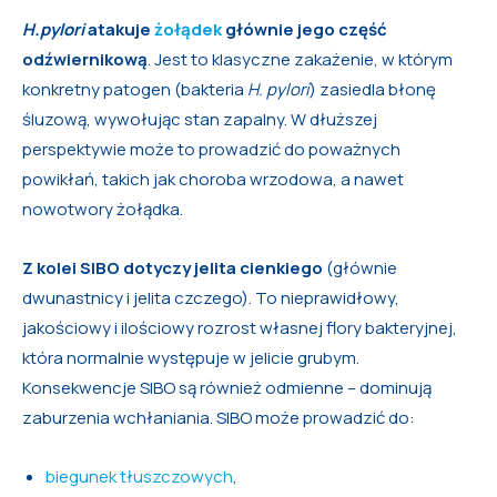
H.pylori
atakuje
żołądek
głównie jego część
odźwiernikową
. Jest to klasyczne zakażenie, w którym
konkretny patogen (bakteria
H. pylori
) zasiedla błonę
śluzową, wywołując stan zapalny. W dłuższej
perspektywie może to prowadzić do poważnych
powikłań, takich jak choroba wrzodowa, a nawet
nowotwory żołądka.
Z kolei SIBO dotyczy jelita cienkiego
(głównie
dwunastnicy i jelita czczego). To nieprawidłowy,
jakościowy i ilościowy rozrost własnej flory bakteryjnej,
która normalnie występuje w jelicie grubym.
Konsekwencje SIBO są również odmienne – dominują
zaburzenia wchłaniania. SIBO może prowadzić do:
biegunek tłuszczowych
,