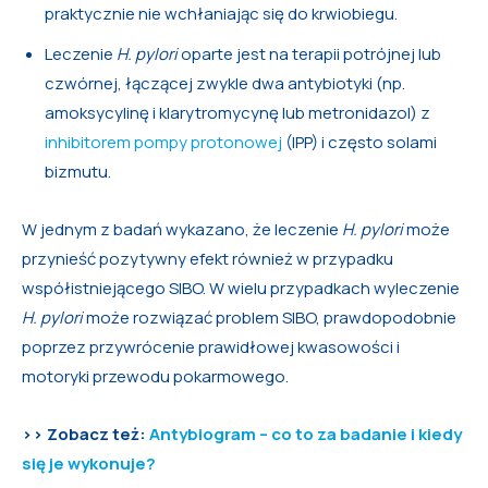
praktycznie nie wchłaniając się do krwiobiegu.
Leczenie
H. pylori
oparte jest na terapii potrójnej lub
czwórnej, łączącej zwykle dwa antybiotyki (np.
amoksycylinę i klarytromycynę lub metronidazol) z
inhibitorem pompy protonowej
(IPP) i często solami
bizmutu.
W jednym z badań wykazano, że leczenie
H. pylori
może
przynieść pozytywny efekt również w przypadku
współistniejącego SIBO. W wielu przypadkach wyleczenie
H. pylori
może rozwiązać problem SIBO, prawdopodobnie
poprzez przywrócenie prawidłowej kwasowości i
motoryki przewodu pokarmowego.
>> Zobacz też:
Antybiogram – co to za badanie i kiedy
się je wykonuje?