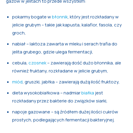
gazów w jelitach to przede wszystkim:
pokarmy bogate w
błonnik
, który jest rozkładany w
jelicie grubym – takie jak kapusta, kalafior, fasola, czy
groch,
nabiał – laktoza zawarta w mleku i serach trafia do
jelita grubego, gdzie ulega fermentacji,
cebula,
czosnek
– zawierają dość dużo błonnika, ale
również fruktany, rozkładane w jelicie grubym,
miód
, gruszki, jabłka – zawierają dużą ilość fruktozy,
dieta wysokobiałkowa – nadmiar
białka
jest
rozkładany przez bakterie do związków siarki,
napoje gazowane – są źródłem dużej ilości cukrów
prostych, podlegających fermentacji bakteryjnej.