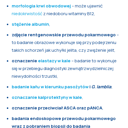
morfologia krwi obwodowej
– może ujawnić
niedokrwistość
z niedoboru witaminy B12,
stężenie albumin
,
zdjęcie rentgenowskie przewodu pokarmowego
–
to badanie obrazowe wykonuje się przy podejrzeniu
takich schorzeń jak uchyłki jelita, czy zwężenie jelit,
oznaczenie
elastazy w kale
– badanie to wykonuje
się w przebiegu diagnostyki zewnątrzwydzielniczej
niewydolności trzustki,
badanie kału w kierunku pasożytów
i
G. lamblia
,
oznaczanie kalprotektyny w kale
,
oznaczenie przeciwciał ASCA oraz pANCA
,
badania endoskopowe przewodu pokarmowego
wraz z pobraniem biopsji do badania