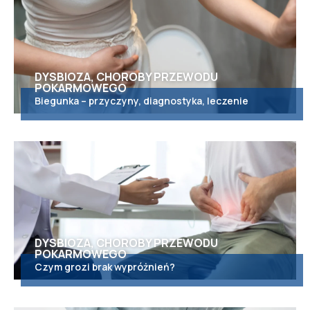
DYSBIOZA, CHOROBY PRZEWODU
POKARMOWEGO
Biegunka – przyczyny, diagnostyka, leczenie
DYSBIOZA, CHOROBY PRZEWODU
POKARMOWEGO
Czym grozi brak wypróżnień?