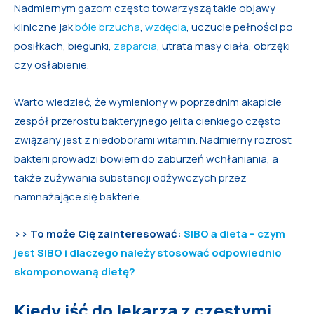
Nadmiernym gazom często towarzyszą takie objawy
kliniczne jak
bóle brzucha
,
wzdęcia
, uczucie pełności po
posiłkach, biegunki,
zaparcia
, utrata masy ciała, obrzęki
czy osłabienie.
Warto wiedzieć, że wymieniony w poprzednim akapicie
zespół przerostu bakteryjnego jelita cienkiego często
związany jest z niedoborami witamin. Nadmierny rozrost
bakterii prowadzi bowiem do zaburzeń wchłaniania, a
także zużywania substancji odżywczych przez
namnażające się bakterie.
>> To może Cię zainteresować:
SIBO a dieta – czym
jest SIBO i dlaczego należy stosować odpowiednio
skomponowaną dietę?
Kiedy iść do lekarza z częstymi