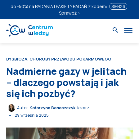
do
-50%
na BADANIA I PAKIETY BADAŃ z kodem:
SIEB26
Sprawdź ›
DYSBIOZA, CHOROBY PRZEWODU POKARMOWEGO
Nadmierne gazy w jelitach
– dlaczego powstają i jak
się ich pozbyć?
Autor
Katarzyna Banaszczyk
, lekarz
29 września 2025