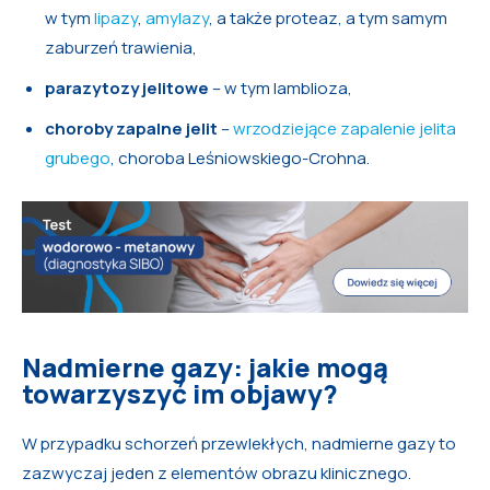
w tym
lipazy
,
amylazy
, a także proteaz, a tym samym
zaburzeń trawienia,
parazytozy jelitowe
– w tym lamblioza,
choroby zapalne jelit
–
wrzodziejące zapalenie jelita
grubego
, choroba Leśniowskiego-Crohna.
Nadmierne gazy: jakie mogą
towarzyszyć im objawy?
W przypadku schorzeń przewlekłych, nadmierne gazy to
zazwyczaj jeden z elementów obrazu klinicznego.