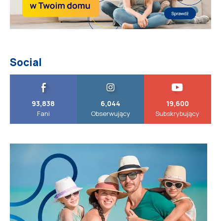
Social
93,838
6,044
19,600
Fani
Obserwujący
Subskrybujący