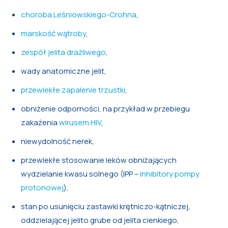
choroba Leśniowskiego-Crohna
,
marskość wątroby
,
zespół jelita drażliwego
,
wady anatomiczne jelit,
przewlekłe zapalenie trzustki
,
obniżenie odporności, na przykład w przebiegu
zakażenia
wirusem HIV
,
niewydolność nerek,
przewlekłe stosowanie leków obniżających
wydzielanie kwasu solnego (IPP –
inhibitory pompy
protonowej
),
stan po usunięciu zastawki krętniczo-kątniczej,
oddzielającej jelito grube od jelita cienkiego,