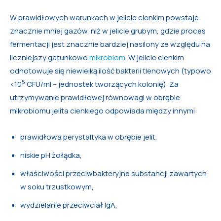
W prawidłowych warunkach w jelicie cienkim powstaje
znacznie mniej gazów, niż w jelicie grubym, gdzie proces
fermentacji jest znacznie bardziej nasilony ze względu na
liczniejszy gatunkowo
mikrobiom
. W jelicie cienkim
odnotowuje się niewielką ilość bakterii tlenowych (typowo
5
<10
CFU/ml – jednostek tworzących kolonię). Za
utrzymywanie prawidłowej równowagi w obrębie
mikrobiomu jelita cienkiego odpowiada między innymi:
prawidłowa perystaltyka w obrębie jelit,
niskie pH żołądka,
właściwości przeciwbakteryjne substancji zawartych
w soku trzustkowym,
wydzielanie przeciwciał IgA,