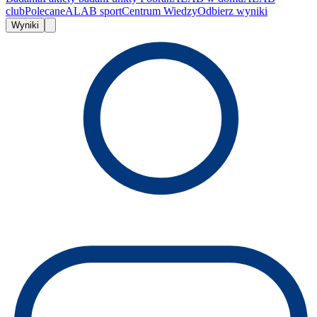
club
Polecane
ALAB sport
Centrum Wiedzy
Odbierz wyniki
Wyniki