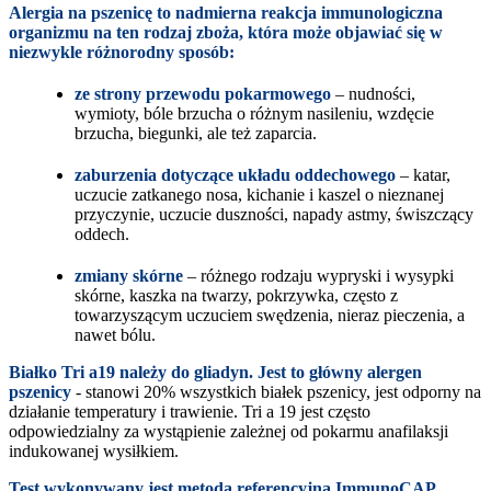
Alergia na pszenicę to nadmierna reakcja immunologiczna
organizmu na ten rodzaj zboża, która może objawiać się w
niezwykle różnorodny sposób:
ze strony przewodu pokarmowego
– nudności,
wymioty, bóle brzucha o różnym nasileniu, wzdęcie
brzucha, biegunki, ale też zaparcia.
zaburzenia dotyczące układu oddechowego
– katar,
uczucie zatkanego nosa, kichanie i kaszel o nieznanej
przyczynie, uczucie duszności, napady astmy, świszczący
oddech.
zmiany skórne
– różnego rodzaju wypryski i wysypki
skórne, kaszka na twarzy, pokrzywka, często z
towarzyszącym uczuciem swędzenia, nieraz pieczenia, a
nawet bólu.
Białko Tri a19 należy do gliadyn. Jest to główny alergen
pszenicy
- stanowi 20% wszystkich białek pszenicy, jest odporny na
działanie temperatury i trawienie. Tri a 19 jest często
odpowiedzialny za wystąpienie zależnej od pokarmu anafilaksji
indukowanej wysiłkiem.
Test wykonywany jest metodą referencyjną ImmunoCAP,