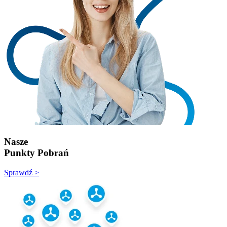
Nasze
Punkty Pobrań
Sprawdź >