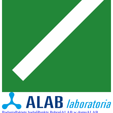
Badania
Pakiety badań
Punkty Pobrań
ALAB w domu
ALAB