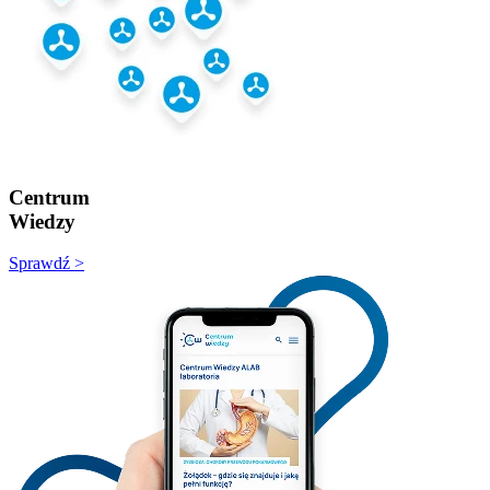
Centrum
Wiedzy
Sprawdź >