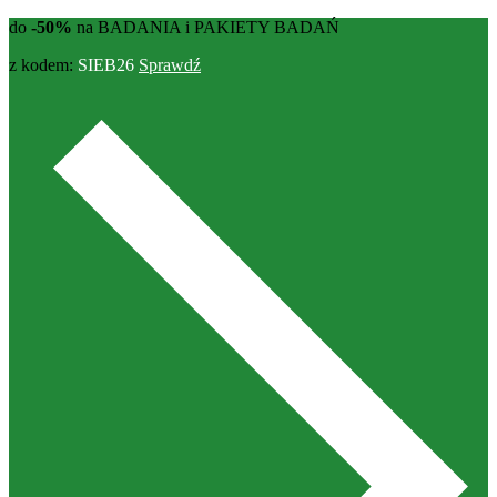
do
-50%
na BADANIA i PAKIETY BADAŃ
z kodem:
SIEB26
Sprawdź