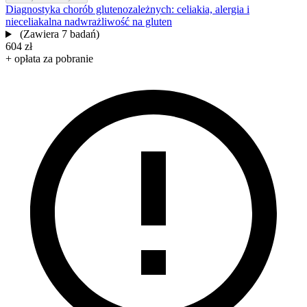
Diagnostyka chorób glutenozależnych: celiakia, alergia i
nieceliakalna nadwrażliwość na gluten
(Zawiera 7 badań)
604 zł
+ opłata za pobranie