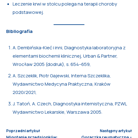
Leczenie krwi w stolcu polega na terapii choroby
podstawowej.
Bibliografia
A. Dembińska-Kieć i inni, Diagnostyka laboratoryjna z
elementami biochemii klinicznej, Urban & Partner,
Wrocław 2005 (dodruk), s. 654–659,
A. Szczeklik, Piotr Gajewski, Interna Szczeklika,
Wydawnictwo Medycyna Praktyczna, Kraków
2020/2021,
J. Tatoń, A. Czech, Diagnostyka internistyczna, PZWL
Wydawnictwo Lekarskie, Warszawa 2005.
Poprzedni artykuł
Następny artykuł
Migotanie przedsionków:
Gorączka reumatyczna –