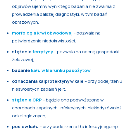
objawów ujemny wynik tego badania nie zwalnia z
prowadzenia dalszej diagnostyki, w tym badań
obrazowych,
morfologia krwi obwodowej
– pozwala na
potwierdzenie niedokrwistości,
stężenie
ferrytyny
– pozwala na ocenę gospodarki
żelazowej,
badanie
kału w kierunku pasożytów
,
oznaczania kalprotektyny w kale
– przy podejrzeniu
nieswoistych zapaleń jelit,
stężenie CRP
– będzie ono podwyższone w
chorobach zapalnych, infekcyjnych, niekiedy również
onkologicznych,
posiew kału
– przy podejrzenie tła infekcyjnego np.