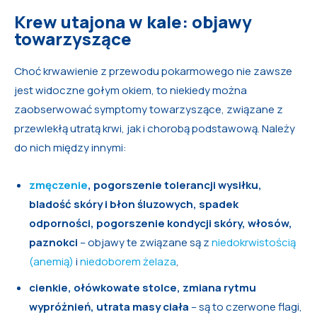
Krew utajona w kale: objawy
towarzyszące
Choć krwawienie z przewodu pokarmowego nie zawsze
jest widoczne gołym okiem, to niekiedy można
zaobserwować symptomy towarzyszące, związane z
przewlekłą utratą krwi, jak i chorobą podstawową. Należy
do nich między innymi:
zmęczenie
, pogorszenie tolerancji wysiłku,
bladość skóry i błon śluzowych, spadek
odporności, pogorszenie kondycji skóry, włosów,
paznokci
– objawy te związane są z
niedokrwistością
(anemią)
i
niedoborem żelaza
,
cienkie, ołówkowate stolce, zmiana rytmu
wypróżnień, utrata masy ciała
– są to czerwone flagi,