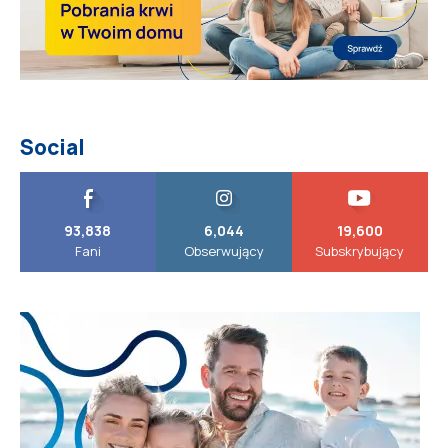
Social
93,838
6,044
19,600
Fani
Obserwujący
Subskrybujący