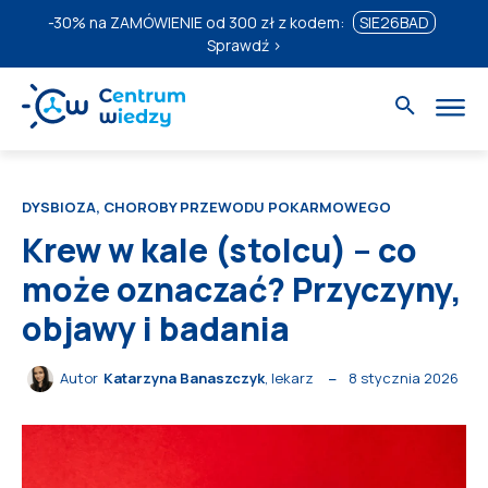
-30%
na ZAMÓWIENIE od 300 zł z kodem:
SIE26BAD
Sprawdź ›
DYSBIOZA, CHOROBY PRZEWODU POKARMOWEGO
Krew w kale (stolcu) – co
może oznaczać? Przyczyny,
objawy i badania
8 stycznia 2026
Autor
Katarzyna Banaszczyk
, lekarz