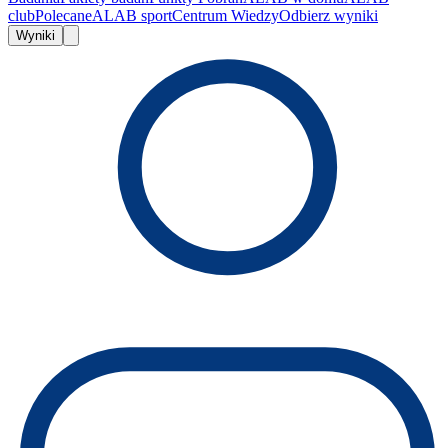
club
Polecane
ALAB sport
Centrum Wiedzy
Odbierz wyniki
Wyniki