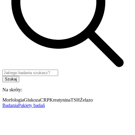
Szukaj
Na skróty:
Morfologia
Glukoza
CRP
Kreatynina
TSH
Żelazo
Badania
Pakiety badań