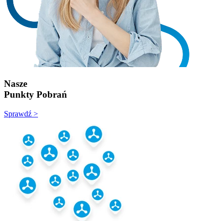
Nasze
Punkty Pobrań
Sprawdź >