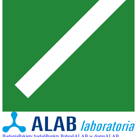
Badania
Pakiety badań
Punkty Pobrań
ALAB w domu
ALAB