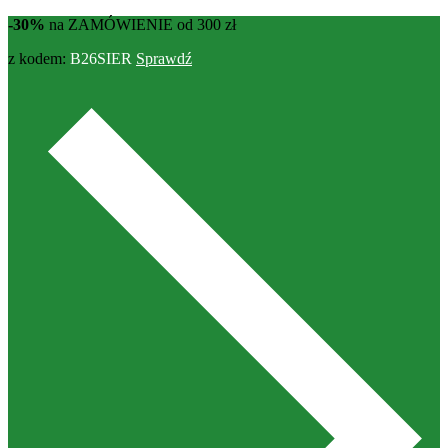
-30%
na ZAMÓWIENIE od 300 zł
z kodem:
B26SIER
Sprawdź