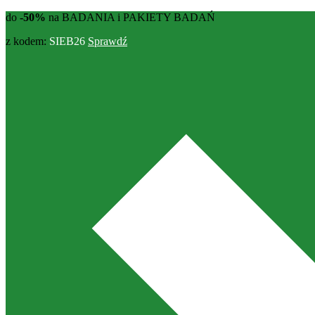
do
-50%
na BADANIA i PAKIETY BADAŃ
z kodem:
SIEB26
Sprawdź