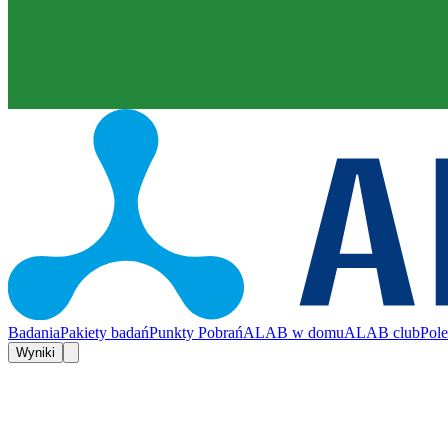
Badania
Pakiety badań
Punkty Pobrań
ALAB w domu
ALAB club
Pol
Wyniki