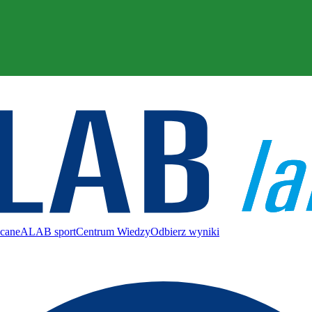
ecane
ALAB sport
Centrum Wiedzy
Odbierz wyniki