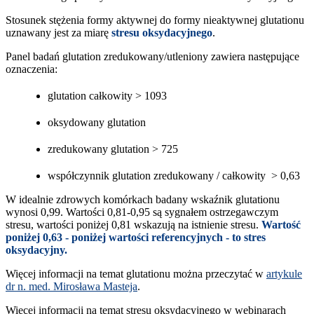
Stosunek stężenia formy aktywnej do formy nieaktywnej glutationu
uznawany jest za miarę
stresu oksydacyjnego
.
Panel badań glutation zredukowany/utleniony zawiera następujące
oznaczenia:
glutation całkowity > 1093
oksydowany glutation
zredukowany glutation > 725
współczynnik glutation zredukowany / całkowity > 0,63
W idealnie zdrowych komórkach badany wskaźnik glutationu
wynosi 0,99. Wartości 0,81-0,95 są sygnałem ostrzegawczym
stresu, wartości poniżej 0,81 wskazują na istnienie stresu.
Wartość
poniżej 0,63 - poniżej wartości referencyjnych - to stres
oksydacyjny.
Więcej informacji na temat glutationu można przeczytać w
artykule
dr n. med. Mirosława Masteja
.
Więcej informacji na temat stresu oksydacyjnego w webinarach