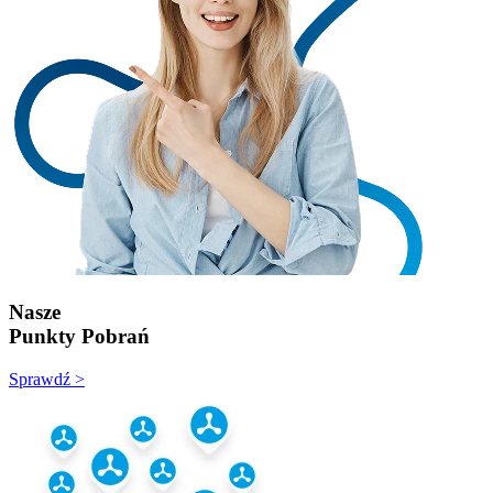
Nasze
Punkty Pobrań
Sprawdź >