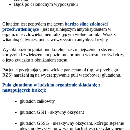
Bądź po całonocnym wypoczynku
Glutation jest peptydem mającym
bardzo silne zdolności
przeciwutleniające
- jest najsilniejszym antyoksydantem w
organizmie człowieka, neutralizującym wolne rodniki. Wraz z
witaminą C tworzy podstawowy system antyoksydacyjny.
Wysoki poziom glutationu koreluje ze zmniejszeniem stężenia
kortyzolu i zwiększeniem poziomu hormonu wzrostu, co świadczy
o jego związku z obniżaniem stresu.
Pacjenci przyjmujący przewlekle paracetamol (np. w przebiegu
RZS) narażeni są na wyczerpywanie puli wątrobowej glutationu.
Pula glutationu w ludzkim organizmie składa się z
następujących frakcji:
glutation całkowity
glutation GSH - aktywny oksydant
glutation GSSG - nieaktywny oksydant, którego stężenie
ulega podwyższeniu w warunkach stresu oksydacyjnego