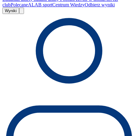
club
Polecane
ALAB sport
Centrum Wiedzy
Odbierz wyniki
Wyniki