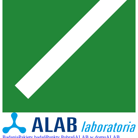
Badania
Pakiety badań
Punkty Pobrań
ALAB w domu
ALAB