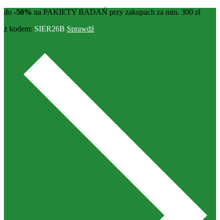
do
-50%
na PAKIETY BADAŃ przy zakupach za min. 300 zł
z kodem:
SIER26B
Sprawdź