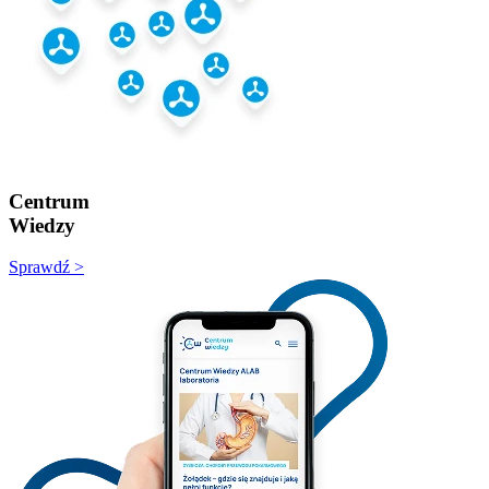
Centrum
Wiedzy
Sprawdź >