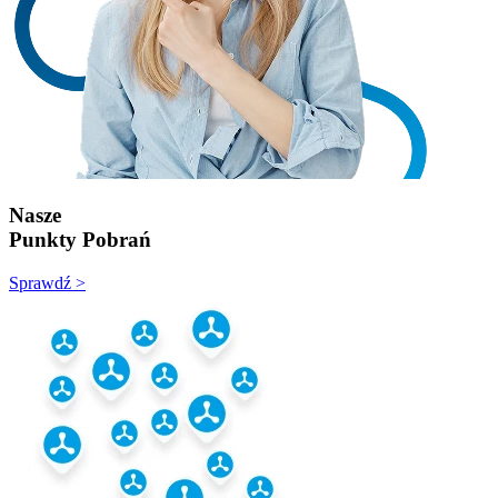
Nasze
Punkty Pobrań
Sprawdź >