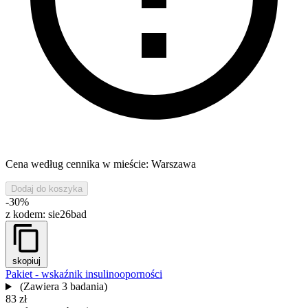
Cena według cennika w mieście: Warszawa
Dodaj do koszyka
-30%
z kodem:
sie26bad
skopiuj
Pakiet - wskaźnik insulinooporności
(Zawiera 3 badania)
83 zł