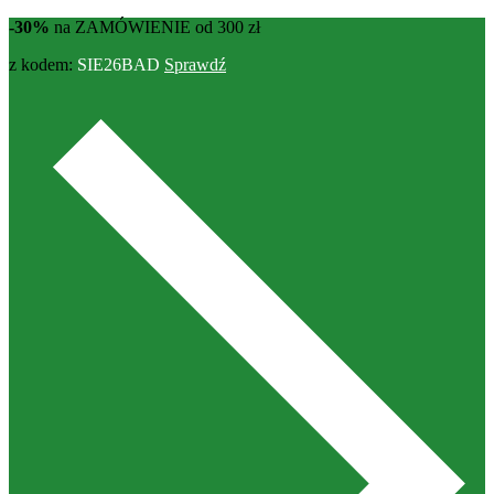
-30%
na ZAMÓWIENIE od 300 zł
z kodem:
SIE26BAD
Sprawdź