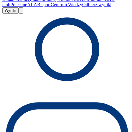
club
Polecane
ALAB sport
Centrum Wiedzy
Odbierz wyniki
Wyniki