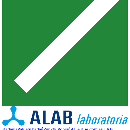
Badania
Pakiety badań
Punkty Pobrań
ALAB w domu
ALAB