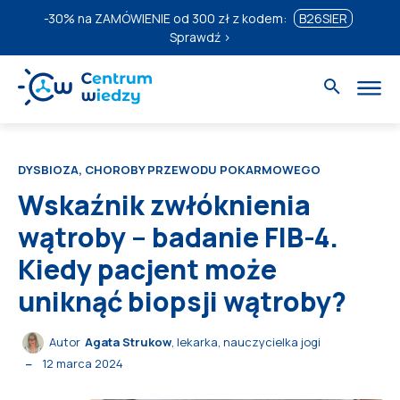
-30%
na ZAMÓWIENIE od 300 zł z kodem:
B26SIER
Sprawdź ›
DYSBIOZA, CHOROBY PRZEWODU POKARMOWEGO
Wskaźnik zwłóknienia
wątroby – badanie FIB-4.
Kiedy pacjent może
uniknąć biopsji wątroby?
Autor
Agata Strukow
, lekarka, nauczycielka jogi
12 marca 2024