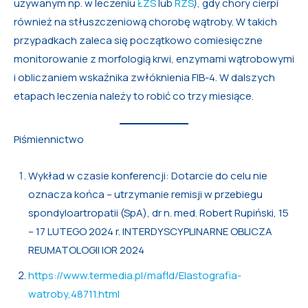
używanym np. w leczeniu
ŁZS
lub
RZS
), gdy chory cierpi
również na stłuszczeniową chorobę wątroby. W takich
przypadkach zaleca się początkowo comiesięczne
monitorowanie z morfologią krwi, enzymami wątrobowymi
i obliczaniem wskaźnika zwłóknienia FIB-4. W dalszych
etapach leczenia należy to robić co trzy miesiące.
Piśmiennictwo
Wykład w czasie konferencji: Dotarcie do celu nie
oznacza końca – utrzymanie remisji w przebiegu
spondyloartropatii (SpA), dr n. med. Robert Rupiński, 15
– 17 LUTEGO 2024 r. INTERDYSCYPLINARNE OBLICZA
REUMATOLOGII IOR 2024
https://www.termedia.pl/mafld/Elastografia-
watroby,48711.html