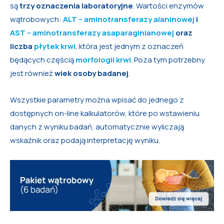
są
trzy oznaczenia laboratoryjne
. Wartości enzymów
wątrobowych:
ALT – aminotransferazy alaninowej
i
AST – aminotransferazy asaparaginianowej
oraz
liczba
płytek krwi
, która jest jednym z oznaczeń
będących częścią
morfologii krwi
. Poza tym potrzebny
jest również
wiek osoby badanej
.
Wszystkie parametry można wpisać do jednego z
dostępnych on-line kalkulatorów, które po wstawieniu
danych z wyniku badań, automatycznie wyliczają
wskaźnik oraz podają interpretację wyniku.