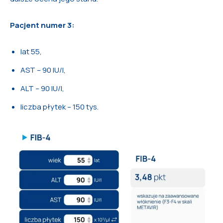
Pacjent numer 3:
lat 55,
AST – 90 IU/l,
ALT – 90 IU/l,
liczba płytek – 150 tys.