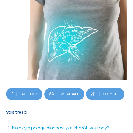
FACEBOOK
WHATSAPP
COPY URL
Spis treści
Na czym polega diagnostyka chorób wątroby?