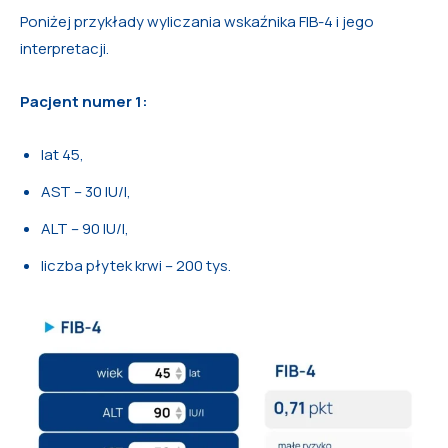
Poniżej przykłady wyliczania wskaźnika FIB-4 i jego
interpretacji.
Pacjent numer 1:
lat 45,
AST – 30 IU/l,
ALT – 90 IU/l,
liczba płytek krwi – 200 tys.