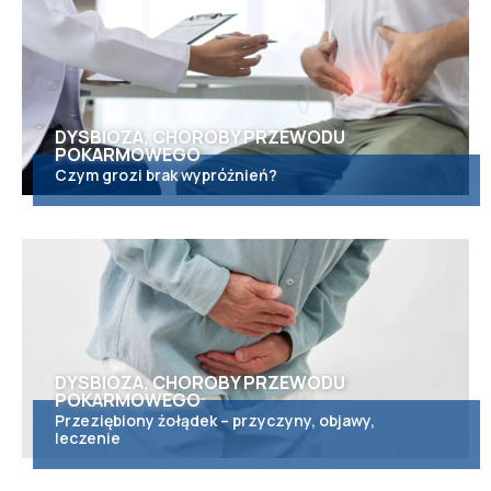
DYSBIOZA, CHOROBY PRZEWODU
POKARMOWEGO
Czym grozi brak wypróżnień?
DYSBIOZA, CHOROBY PRZEWODU
POKARMOWEGO
Przeziębiony żołądek – przyczyny, objawy,
leczenie