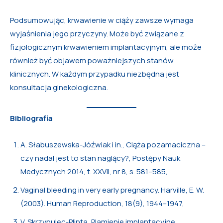
Podsumowując, krwawienie w ciąży zawsze wymaga
wyjaśnienia jego przyczyny. Może być związane z
fizjologicznym krwawieniem implantacyjnym, ale może
również być objawem poważniejszych stanów
klinicznych. W każdym przypadku niezbędna jest
konsultacja ginekologiczna.
Bibliografia
A. Słabuszewska-Jóźwiak i in., Ciąża pozamaciczna –
czy nadal jest to stan naglący?, Postępy Nauk
Medycznych 2014, t. XXVII, nr 8, s. 581–585,
Vaginal bleeding in very early pregnancy. Harville, E. W.
(2003). Human Reproduction, 18(9), 1944–1947,
V. Skrzypulec-Plinta, Plamienie implantacyjne,