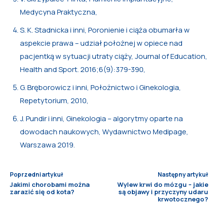
Medycyna Praktyczna,
S. K. Stadnicka i inni, Poronienie i ciąża obumarła w
aspekcie prawa – udział położnej w opiece nad
pacjentką w sytuacji utraty ciąży, Journal of Education,
Health and Sport. 2016;6(9):379-390,
G. Bręborowicz i inni, Położnictwo i Ginekologia,
Repetytorium, 2010,
J. Pundir i inni, Ginekologia – algorytmy oparte na
dowodach naukowych, Wydawnictwo Medipage,
Warszawa 2019.
Poprzedni artykuł
Następny artykuł
Jakimi chorobami można
Wylew krwi do mózgu – jakie
zarazić się od kota?
są objawy i przyczyny udaru
krwotocznego?