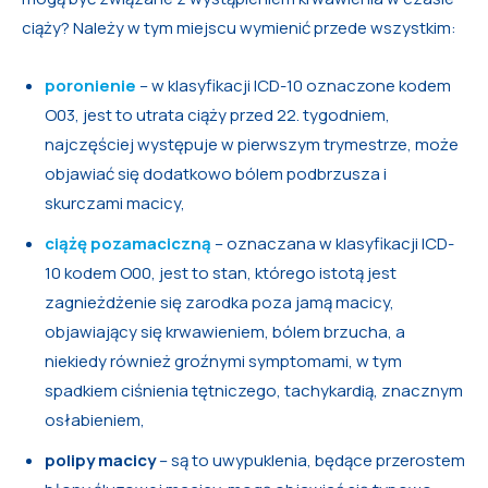
ciąży? Należy w tym miejscu wymienić przede wszystkim:
poronienie
– w klasyfikacji ICD-10 oznaczone kodem
O03, jest to utrata ciąży przed 22. tygodniem,
najczęściej występuje w pierwszym trymestrze, może
objawiać się dodatkowo bólem podbrzusza i
skurczami macicy,
ciążę pozamaciczną
– oznaczana w klasyfikacji ICD-
10 kodem O00, jest to stan, którego istotą jest
zagnieżdżenie się zarodka poza jamą macicy,
objawiający się krwawieniem, bólem brzucha, a
niekiedy również groźnymi symptomami, w tym
spadkiem ciśnienia tętniczego, tachykardią, znacznym
osłabieniem,
polipy macicy
– są to uwypuklenia, będące przerostem