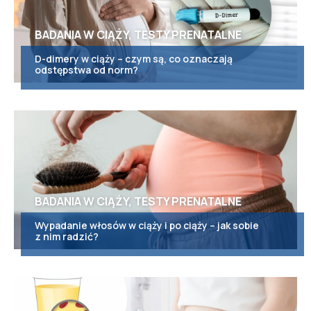
BADANIA W CIĄŻY, TESTY PRENATALNE
D-dimery w ciąży – czym są, co oznaczają
odstępstwa od norm?
BADANIA W CIĄŻY, TESTY PRENATALNE
Wypadanie włosów w ciąży i po ciąży – jak sobie
z nim radzić?