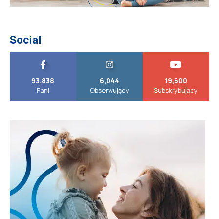
Social
93,838
6,044
19,600
Fani
Obserwujący
Subskrybujący