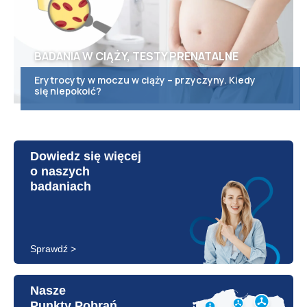
BADANIA W CIĄŻY, TESTY PRENATALNE
Erytrocyty w moczu w ciąży – przyczyny. Kiedy
się niepokoić?
Dowiedz się więcej
o naszych
badaniach
Sprawdź >
Nasze
Punkty Pobrań