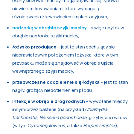
błony śluzowej macicy, mogą objawiać się typowo
niewielkimi krwawieniami, które wymagają
różnicowania z krwawieniem implantacyjnym,
nadżerkę w obrębie szyjki macicy
– a więc ubytek w
obrębie nabłonka szyjki macicy,
łożysko przodujące
– jest to stan cechujący się
nieprawidłowym położeniem łożyska, które w tym
przypadku może się znajdować w obrębie ujścia
wewnętrznego szyjki macicy,
przedwczesne oddzielenie się łożyska
– jest to stan
nagły, grożący niedotlenieniem płodu,
infekcje w obrębie dróg rodnych
– wywołane między
innymi przez bakterie (na przykład
Chlamydia
trachomatis, Neisseria gonorrhoeae
, grzyby, ale i wirusy
(w tym
Cytomegalowirus
, a także
Herpes simplex
),