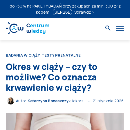
do
-50%
na PAKIETY BADAŃ przy zakupach za min. 300 zł z
kodem:
SIER26B
Sprawdź ›
BADANIA W CIĄŻY, TESTY PRENATALNE
Okres w ciąży – czy to
możliwe? Co oznacza
krwawienie w ciąży?
21 stycznia 2026
Autor
Katarzyna Banaszczyk
, lekarz