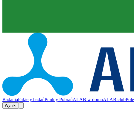
Badania
Pakiety badań
Punkty Pobrań
ALAB w domu
ALAB club
Pol
Wyniki