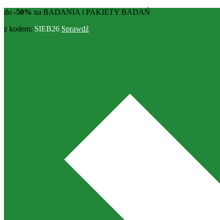
do
-50%
na BADANIA i PAKIETY BADAŃ
z kodem:
SIEB26
Sprawdź