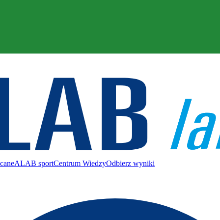
ecane
ALAB sport
Centrum Wiedzy
Odbierz wyniki