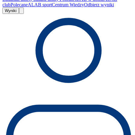
club
Polecane
ALAB sport
Centrum Wiedzy
Odbierz wyniki
Wyniki