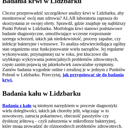
Badania krwi w Lidzbarku
Chcesz przeprowadzić szczegółowe analizy krwi w Lidzbarku, aby
monitorować swój stan zdrowia? ALAB laboratoria zaprasza do
skorzystania ze swojej oferty. Sprawdź, gdzie znajduje się najbliższy
Punkt Pobrań w Lidzbarku. Morfologia krwi stanowi podstawowe
badanie diagnostyczne, umożliwiające wczesne rozpoznanie
szeregu schorzeń, takich jak niedokrwistość, procesy zapalne, czy
infekcje bakteryjne i wirusowe. To analiza odzwierciedlająca ogólny
stan organizmu oraz funkcjonowanie wielu narządów. Jej regularne
wykonywanie, przynajmniej raz w roku, jest kluczowe dla
szybkiego wykrywania potencjalnych problemów zdrowotnych,
często zanim pojawią się jakiekolwiek zauważalne symptomy.
Zamów badania wygodnie online i zrealizuj je w jednym z Punktów
Pobrań w Lidzbarku. Przeczytaj,
jak przygotować się do badania
krwi.
Badania kału w Lidzbarku
Badania z kału
są istotnym narzędziem w procesie diagnostyki
wielu dolegliwości, takich jak choroby jelit, włączając w to
nowotwory, zatrucia pokarmowe, obecność pasożytów czy
dysbiozę jelitową – czyli zaburzenia w mikroflorze bakteryjnej,
które mogą prowadzić do różnorodnych problemów zdrowotnych.