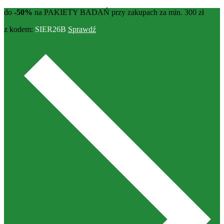
do
-50%
na PAKIETY BADAŃ przy zakupach za min. 300 zł
z kodem:
SIER26B
Sprawdź