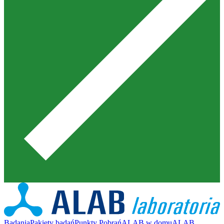
Badania
Pakiety badań
Punkty Pobrań
ALAB w domu
ALAB