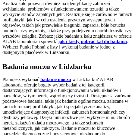
Analiza kału pozwala również na identyfikację zaburzeń
wchłaniania, problemów z funkcjonowaniem trzustki, a także
wykrycie stanów zapalnych jelit. Realizuje się je zarówno w ramach
profilaktyki, jak i w celu ustalenia przyczyn występujących
objawów, takich jak przewlekłe biegunki, zaparcia, bóle brzucha,
nudności czy wymioty, a także przy podejrzeniu chorób trzustki czy
wrzodów żołądka. Zobacz jakie badania z kału znajdziesz w ofercie
ALAB laboratoria i sprawdź
jak i kiedy pobrać kał do badania
.
Wybierz Punkt Pobrań z listy i wykonaj badanie w jednej z
dostępnych placówek w Lidzbarku.
Badania moczu w Lidzbarku
Planujesz wykonać
badanie moczu
w Lidzbarku? ALAB
laboratoria oferuje bogaty wybór badań z tej kategorii,
dostarczających informacji o funkcjonowaniu wielu układów i
narządów, w tym nerek, wątroby czy trzustki. Dostępne są zarówno
podstawowe badania, takie jak badanie ogólne moczu, zalecane w
ramach rocznej profilaktyki, jak i specjalistyczne analizy,
umożliwiające diagnostykę infekcji, zaburzeń hormonalnych czy
dysbiozy jelitowej. Dzięki nim możliwe jest wykrycie m.in. chorób
nerek, zakażeń układu moczowego, a także schorzeń
metabolicznych, jak cukrzyca. Badanie moczu to kluczowe
narzędzie diagnostyczne i przesiewowe, niezbędne do