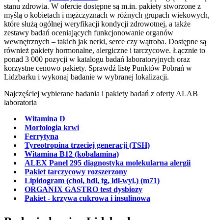
stanu zdrowia. W ofercie dostępne są m.in. pakiety stworzone z
myślą o kobietach i mężczyznach w różnych grupach wiekowych,
które służą ogólnej weryfikacji kondycji zdrowotnej, a także
zestawy badań oceniających funkcjonowanie organów
wewnętrznych – takich jak nerki, serce czy wątroba. Dostępne są
również pakiety hormonalne, alergiczne i tarczycowe. Łącznie to
ponad 3 000 pozycji w katalogu badań laboratoryjnych oraz
korzystne cenowo pakiety. Sprawdź listę Punktów Pobrań w
Lidzbarku i wykonaj badanie w wybranej lokalizacji.
Najczęściej wybierane badania i pakiety badań z oferty ALAB
laboratoria
Witamina D
Morfologia krwi
Ferrytyna
Tyreotropina trzeciej generacji (TSH)
Witamina B12 (kobalamina)
ALEX Panel 295 diagnostyka molekularna alergii
Pakiet tarczycowy rozszerzony
Lipidogram (chol, hdl, tg, ldl-wyl.) (m71)
ORGANIX GASTRO test dysbiozy
Pakiet - krzywa cukrowa i insulinowa