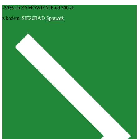
-30%
na ZAMÓWIENIE od 300 zł
z kodem:
SIE26BAD
Sprawdź