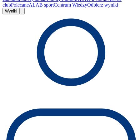
club
Polecane
ALAB sport
Centrum Wiedzy
Odbierz wyniki
Wyniki