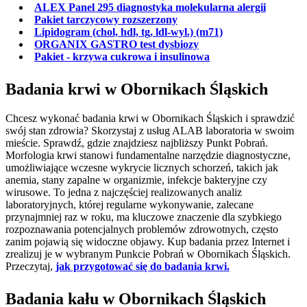
ALEX Panel 295 diagnostyka molekularna alergii
Pakiet tarczycowy rozszerzony
Lipidogram (chol, hdl, tg, ldl-wyl.) (m71)
ORGANIX GASTRO test dysbiozy
Pakiet - krzywa cukrowa i insulinowa
Badania krwi w Obornikach Śląskich
Chcesz wykonać badania krwi w Obornikach Śląskich i sprawdzić
swój stan zdrowia? Skorzystaj z usług ALAB laboratoria w swoim
mieście. Sprawdź, gdzie znajdziesz najbliższy Punkt Pobrań.
Morfologia krwi stanowi fundamentalne narzędzie diagnostyczne,
umożliwiające wczesne wykrycie licznych schorzeń, takich jak
anemia, stany zapalne w organizmie, infekcje bakteryjne czy
wirusowe. To jedna z najczęściej realizowanych analiz
laboratoryjnych, której regularne wykonywanie, zalecane
przynajmniej raz w roku, ma kluczowe znaczenie dla szybkiego
rozpoznawania potencjalnych problemów zdrowotnych, często
zanim pojawią się widoczne objawy. Kup badania przez Internet i
zrealizuj je w wybranym Punkcie Pobrań w Obornikach Śląskich.
Przeczytaj,
jak przygotować się do badania krwi.
Badania kału w Obornikach Śląskich