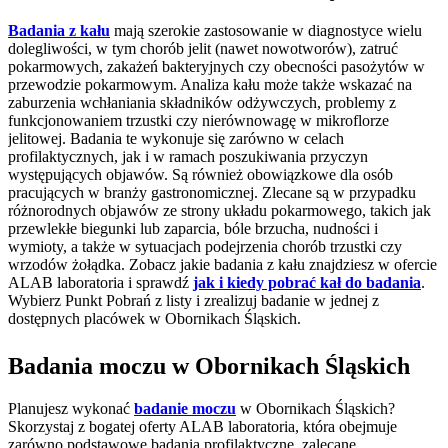
Badania z kału
mają szerokie zastosowanie w diagnostyce wielu
dolegliwości, w tym chorób jelit (nawet nowotworów), zatruć
pokarmowych, zakażeń bakteryjnych czy obecności pasożytów w
przewodzie pokarmowym. Analiza kału może także wskazać na
zaburzenia wchłaniania składników odżywczych, problemy z
funkcjonowaniem trzustki czy nierównowagę w mikroflorze
jelitowej. Badania te wykonuje się zarówno w celach
profilaktycznych, jak i w ramach poszukiwania przyczyn
występujących objawów. Są również obowiązkowe dla osób
pracujących w branży gastronomicznej. Zlecane są w przypadku
różnorodnych objawów ze strony układu pokarmowego, takich jak
przewlekłe biegunki lub zaparcia, bóle brzucha, nudności i
wymioty, a także w sytuacjach podejrzenia chorób trzustki czy
wrzodów żołądka. Zobacz jakie badania z kału znajdziesz w ofercie
ALAB laboratoria i sprawdź
jak i kiedy pobrać kał do badania
.
Wybierz Punkt Pobrań z listy i zrealizuj badanie w jednej z
dostępnych placówek w Obornikach Śląskich.
Badania moczu w Obornikach Śląskich
Planujesz wykonać
badanie moczu
w Obornikach Śląskich?
Skorzystaj z bogatej oferty ALAB laboratoria, która obejmuje
zarówno podstawowe badania profilaktyczne, zalecane