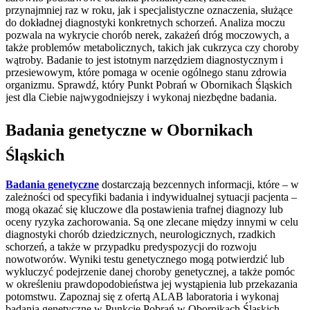
przynajmniej raz w roku, jak i specjalistyczne oznaczenia, służące
do dokładnej diagnostyki konkretnych schorzeń. Analiza moczu
pozwala na wykrycie chorób nerek, zakażeń dróg moczowych, a
także problemów metabolicznych, takich jak cukrzyca czy choroby
wątroby. Badanie to jest istotnym narzędziem diagnostycznym i
przesiewowym, które pomaga w ocenie ogólnego stanu zdrowia
organizmu. Sprawdź, który Punkt Pobrań w Obornikach Śląskich
jest dla Ciebie najwygodniejszy i wykonaj niezbędne badania.
Badania genetyczne w Obornikach
Śląskich
Badania genetyczne
dostarczają bezcennych informacji, które – w
zależności od specyfiki badania i indywidualnej sytuacji pacjenta –
mogą okazać się kluczowe dla postawienia trafnej diagnozy lub
oceny ryzyka zachorowania. Są one zlecane między innymi w celu
diagnostyki chorób dziedzicznych, neurologicznych, rzadkich
schorzeń, a także w przypadku predyspozycji do rozwoju
nowotworów. Wyniki testu genetycznego mogą potwierdzić lub
wykluczyć podejrzenie danej choroby genetycznej, a także pomóc
w określeniu prawdopodobieństwa jej wystąpienia lub przekazania
potomstwu. Zapoznaj się z ofertą ALAB laboratoria i wykonaj
badania genetyczne w Punkcie Pobrań w Obornikach Śląskich.