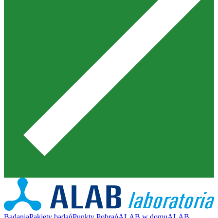
Badania
Pakiety badań
Punkty Pobrań
ALAB w domu
ALAB