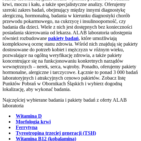
krwi, moczu i kału, a także specjalistyczne analizy. Oferujemy
szeroki zakres badań, obejmujący między innymi diagnostykę
alergiczną, hormonalną, badania w kierunku diagnostyki chorób
przewodu pokarmowego, na cukrzycę i insulinooporność, czy
badania dla dzieci. Wiele z nich jest dostępnych bez konieczności
posiadania skierowania od lekarza. ALAB laboratoria udostępnia
również rozbudowane
pakiety badań
, które umożliwiają
kompleksową ocenę stanu zdrowia. Wśród nich znajdują się pakiety
dostosowane do potrzeb kobiet i mężczyzn w różnym wieku,
pozwalające na ogólną weryfikację zdrowia, a także pakiety
koncentrujące się na funkcjonowaniu konkretnych narządów
wewnętrznych – nerek, serca, wątroby. Ponadto, oferujemy pakiety
hormonalne, alergiczne i tarczycowe. Łącznie to ponad 3 000 badań
laboratoryjnych i atrakcyjnych cenowo pakietów. Zobacz listę
Punktów Pobrań w Obornikach Śląskich i wybierz dogodną
lokalizację, aby wykonać badania.
Najczęściej wybierane badania i pakiety badań z oferty ALAB
laboratoria
Witamina D
Morfologia krwi
Ferrytyna
Tyreotropina trzeciej generacji (TSH)
Witamina B12 (kobalamina)