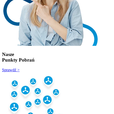
Nasze
Punkty Pobrań
Sprawdź >