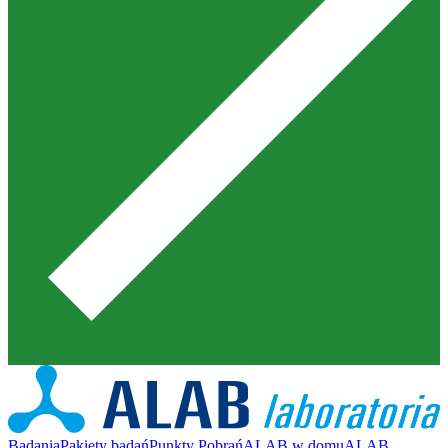
Badania
Pakiety badań
Punkty Pobrań
ALAB w domu
ALAB