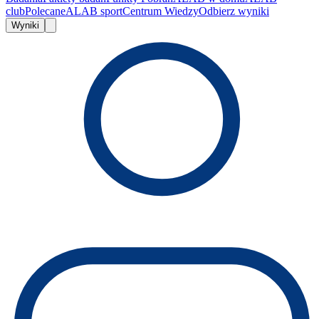
club
Polecane
ALAB sport
Centrum Wiedzy
Odbierz wyniki
Wyniki