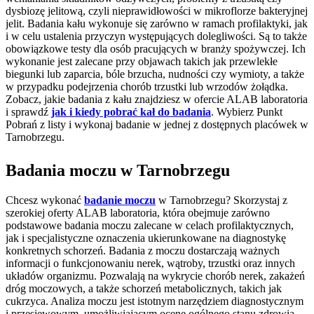
dysbiozę jelitową, czyli nieprawidłowości w mikroflorze bakteryjnej
jelit. Badania kału wykonuje się zarówno w ramach profilaktyki, jak
i w celu ustalenia przyczyn występujących dolegliwości. Są to także
obowiązkowe testy dla osób pracujących w branży spożywczej. Ich
wykonanie jest zalecane przy objawach takich jak przewlekłe
biegunki lub zaparcia, bóle brzucha, nudności czy wymioty, a także
w przypadku podejrzenia chorób trzustki lub wrzodów żołądka.
Zobacz, jakie badania z kału znajdziesz w ofercie ALAB laboratoria
i sprawdź
jak i kiedy pobrać kał do badania
. Wybierz Punkt
Pobrań z listy i wykonaj badanie w jednej z dostępnych placówek w
Tarnobrzegu.
Badania moczu w Tarnobrzegu
Chcesz wykonać
badanie moczu
w Tarnobrzegu? Skorzystaj z
szerokiej oferty ALAB laboratoria, która obejmuje zarówno
podstawowe badania moczu zalecane w celach profilaktycznych,
jak i specjalistyczne oznaczenia ukierunkowane na diagnostykę
konkretnych schorzeń. Badania z moczu dostarczają ważnych
informacji o funkcjonowaniu nerek, wątroby, trzustki oraz innych
układów organizmu. Pozwalają na wykrycie chorób nerek, zakażeń
dróg moczowych, a także schorzeń metabolicznych, takich jak
cukrzyca. Analiza moczu jest istotnym narzędziem diagnostycznym
i przesiewowym, umożliwiającym ocenę ogólnego stanu zdrowia.