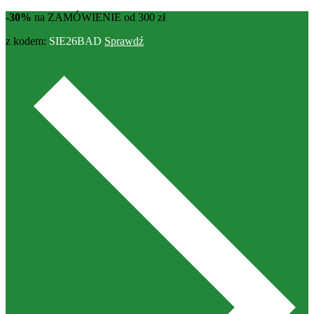
-30%
na ZAMÓWIENIE od 300 zł
z kodem:
SIE26BAD
Sprawdź