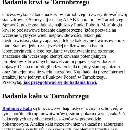
Badania krwi w Tarnobrzegu
Chcesz wykonać badania krwi w Tarnobrzegu i zweryfikować swój
stan zdrowia? Skorzystaj z usług ALAB laboratoria w Tarnobrzegu.
Sprawdź, gdzie znajduje się najbliższy Punkt Pobrań. Morfologia
krwi to podstawowe badanie diagnostyczne, które pozwala na
wczesne wykrycie wielu nieprawidłowości, takich jak
niedokrwistość, stany zapalne, infekcje bakteryjne i wirusowe oraz
inne. Stanowi jedno z najczęściej realizowanych badań
laboratoryjnych, a jego regularne wykonywanie ma ogromne
znaczenie dla wczesnego identyfikowania potencjalnych
problemów zdrowotnych, nawet zanim pojawią się widoczne
objawy. Ocena morfologii odzwierciedla ogólny stan organizmu
oraz funkcjonowanie wielu narządów. Kup badania przez Internet i
zrealizuj je w jednym z Punktów Pobrań w Tarnobrzegu.
Przeczytaj,
jak przygotować się do badania krwi.
Badania kału w Tarnobrzegu
Badania z kału
są kluczowe w diagnostyce licznych schorzeń, w
tym chorób jelit (np. nowotworów), zatruć pokarmowych, zakażeń
bakteryjnych czy obecności pasożytów w przewodzie
pokarmowym. Analiza kału może również wskazać na zaburzenia
wchłaniania składników odżywczych, problemy z trzustką czy