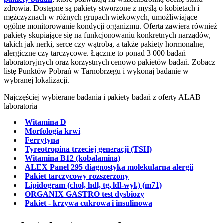
zdrowia. Dostępne są pakiety stworzone z myślą o kobietach i
mężczyznach w różnych grupach wiekowych, umożliwiające
ogólne monitorowanie kondycji organizmu. Oferta zawiera również
pakiety skupiające się na funkcjonowaniu konkretnych narządów,
takich jak nerki, serce czy wątroba, a także pakiety hormonalne,
alergiczne czy tarczycowe. Łącznie to ponad 3 000 badań
laboratoryjnych oraz korzystnych cenowo pakietów badań. Zobacz
listę Punktów Pobrań w Tarnobrzegu i wykonaj badanie w
wybranej lokalizacji.
Najczęściej wybierane badania i pakiety badań z oferty ALAB
laboratoria
Witamina D
Morfologia krwi
Ferrytyna
Tyreotropina trzeciej generacji (TSH)
Witamina B12 (kobalamina)
ALEX Panel 295 diagnostyka molekularna alergii
Pakiet tarczycowy rozszerzony
Lipidogram (chol, hdl, tg, ldl-wyl.) (m71)
ORGANIX GASTRO test dysbiozy
Pakiet - krzywa cukrowa i insulinowa