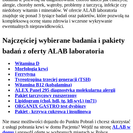
alergie, choroby nerek, wątroby, problemy z tarczycą, infekcje czy
niedobory witamin i minerałów. W ofercie ALAB laboratoria
znajduje się ponad 3 tysiące badań oraz pakietów, które pozwolą na
kompleksową ocenę stanu zdrowia i wczesne wykrywanie
ewentualnych nieprawidłowości.
Najczęściej wybierane badania i pakiety
badań z oferty ALAB laboratoria
Witamina D
Morfologia krwi
Ferrytyna
Tyreotropina trzeciej generacji (TSH)
Witamina B12 (kobalamina)
ALEX Panel 295 diagnostyka molekularna alergii
Pakiet tarczycowy rozszerzony
Lipidogram (chol, hdl, tg, ldl-wyl.) (m71)
ORGANIX GASTRO test dysbiozy
Pakiet - krzywa cukrowa i insulinowa
Nie masz możliwości dojazdu do Punktu Pobrań i chcesz skorzystać
z usługi pobrania krwi w domu Pacjenta? Wejdź na stronę
ALAB w
domu
i sprawdź ofertę w wybranych miastach w Polsce.