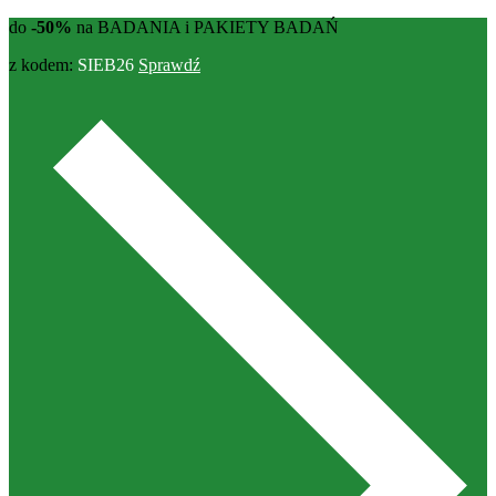
do
-50%
na BADANIA i PAKIETY BADAŃ
z kodem:
SIEB26
Sprawdź