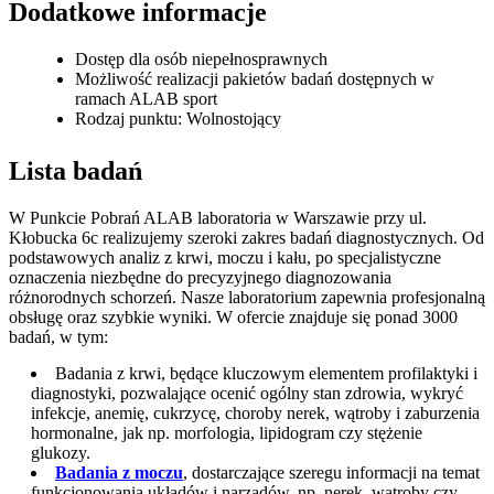
Dodatkowe informacje
Dostęp dla osób niepełnosprawnych
Możliwość realizacji pakietów badań dostępnych w
ramach ALAB sport
Rodzaj punktu: Wolnostojący
Lista badań
W Punkcie Pobrań ALAB laboratoria w Warszawie przy ul.
Kłobucka 6c realizujemy szeroki zakres badań diagnostycznych. Od
podstawowych analiz z krwi, moczu i kału, po specjalistyczne
oznaczenia niezbędne do precyzyjnego diagnozowania
różnorodnych schorzeń. Nasze laboratorium zapewnia profesjonalną
obsługę oraz szybkie wyniki. W ofercie znajduje się ponad 3000
badań, w tym:
Badania z krwi, będące kluczowym elementem profilaktyki i
diagnostyki, pozwalające ocenić ogólny stan zdrowia, wykryć
infekcje, anemię, cukrzycę, choroby nerek, wątroby i zaburzenia
hormonalne, jak np. morfologia, lipidogram czy stężenie
glukozy.
Badania z moczu
, dostarczające szeregu informacji na temat
funkcjonowania układów i narządów, np. nerek, wątroby czy