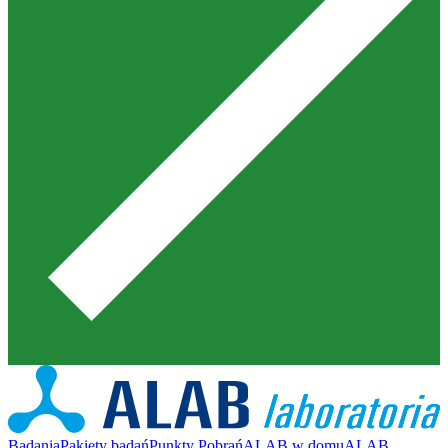
Badania
Pakiety badań
Punkty Pobrań
ALAB w domu
ALAB