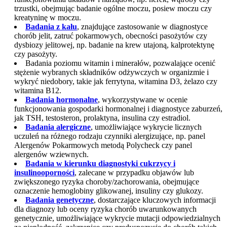
trzustki, obejmując badanie ogólne moczu, posiew moczu czy
kreatyninę w moczu.
Badania z kału
, znajdujące zastosowanie w diagnostyce
chorób jelit, zatruć pokarmowych, obecności pasożytów czy
dysbiozy jelitowej, np. badanie na krew utajoną, kalprotektynę
czy pasożyty.
Badania poziomu witamin i minerałów, pozwalające ocenić
stężenie wybranych składników odżywczych w organizmie i
wykryć niedobory, takie jak ferrytyna, witamina D3, żelazo czy
witamina B12.
Badania hormonalne
, wykorzystywane w ocenie
funkcjonowania gospodarki hormonalnej i diagnostyce zaburzeń,
jak TSH, testosteron, prolaktyna, insulina czy estradiol.
Badania alergiczne
, umożliwiające wykrycie licznych
uczuleń na różnego rodzaju czynniki alergizujące, np. panel
Alergenów Pokarmowych metodą Polycheck czy panel
alergenów wziewnych.
Badania w kierunku diagnostyki cukrzycy i
insulinooporności
, zalecane w przypadku objawów lub
zwiększonego ryzyka choroby/zachorowania, obejmujące
oznaczenie hemoglobiny glikowanej, insuliny czy glukozy.
Badania genetyczne
, dostarczające kluczowych informacji
dla diagnozy lub oceny ryzyka chorób uwarunkowanych
genetycznie, umożliwiające wykrycie mutacji odpowiedzialnych