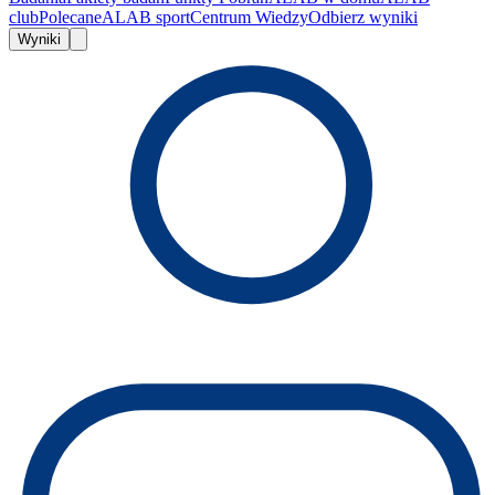
club
Polecane
ALAB sport
Centrum Wiedzy
Odbierz wyniki
Wyniki