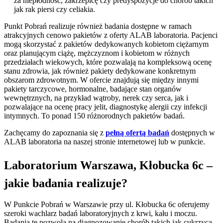
za niepłodność, zakrzepicę czy predyspozycje do chorób takich
jak rak piersi czy celiakia.
Punkt Pobrań realizuje również badania dostępne w ramach
atrakcyjnych cenowo pakietów z oferty ALAB laboratoria. Pacjenci
mogą skorzystać z pakietów dedykowanych kobietom ciężarnym
oraz planującym ciążę, mężczyznom i kobietom w różnych
przedziałach wiekowych, które pozwalają na kompleksową ocenę
stanu zdrowia, jak również pakiety dedykowane konkretnym
obszarom zdrowotnym. W ofercie znajdują się między innymi
pakiety tarczycowe, hormonalne, badające stan organów
wewnętrznych, na przykład wątroby, nerek czy serca, jak i
pozwalające na ocenę pracy jelit, diagnostykę alergii czy infekcji
intymnych. To ponad 150 różnorodnych pakietów badań.
Zachęcamy do zapoznania się z
pełną ofertą badań
dostępnych w
ALAB laboratoria na naszej stronie internetowej lub w punkcie.
Laboratorium Warszawa, Kłobucka 6c –
jakie badania realizuje?
W Punkcie Pobrań w Warszawie przy ul. Kłobucka 6c oferujemy
szeroki wachlarz badań laboratoryjnych z krwi, kału i moczu.
Badania te pozwolą na diagnozowanie chorób takich jak cukrzyca,