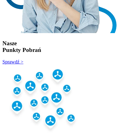
Nasze
Punkty Pobrań
Sprawdź >